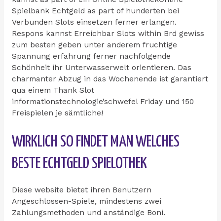
Spielbank Echtgeld as part of hunderten bei
Verbunden Slots einsetzen ferner erlangen.
Respons kannst Erreichbar Slots within Brd gewiss
zum besten geben unter anderem fruchtige
Spannung erfahrung ferner nachfolgende
Schönheit ihr Unterwasserwelt orientieren. Das
charmanter Abzug in das Wochenende ist garantiert
qua einem Thank Slot
informationstechnologie’schwefel Friday und 150
Freispielen je sämtliche!
WIRKLICH SO FINDET MAN WELCHES
BESTE ECHTGELD SPIELOTHEK
Diese website bietet ihren Benutzern
Angeschlossen-Spiele, mindestens zwei
Zahlungsmethoden und anständige Boni.