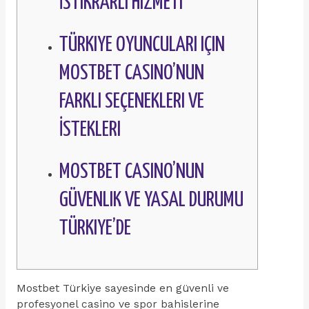
İSTIKRARLI HIZMETI
TÜRKIYE OYUNCULARI IÇIN
MOSTBET CASINO’NUN
FARKLI SEÇENEKLERI VE
İSTEKLERI
MOSTBET CASINO’NUN
GÜVENLIK VE YASAL DURUMU
TÜRKIYE’DE
Mostbet Türkiye sayesinde en güvenli ve
profesyonel casino ve spor bahislerine