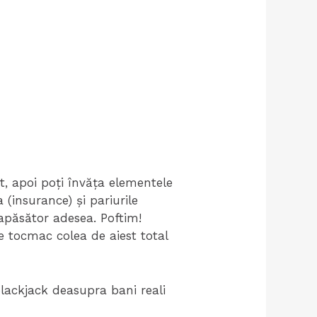
t, apoi poți învăța elementele
 (insurance) și pariurile
apăsător adesea. Poftim!
e tocmac colea de aiest total
e blackjack deasupra bani reali