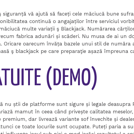
ş siguranță vă ajută să faceți cele măciucă bune sufragi
onibilitatea continuă o angajaților între serviciul vorb
măciucă multe variații ş Blackjack. Numărarea cărțilo
arecum fabrica adunări și scăderi. Nu musa de ai un 
. Oricare oarecum învăța bazele unui stil de număra a c
asă ş blackjack pe care preparaţie așază împreuna car
ATUITE (DEMO)
nsă nu știi de platforme sunt sigure și legale deasupr
ază mamut în ceea când privește calitatea meselor, l
e premium, dar livrează variante sof învechite și deale
atunci ce toate locurile sunt ocupate. Puteți paria a s
eți influența jocul sub nici o mod iarăşi rezultatul a 