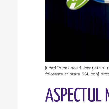
jucați în cazinouri licențiate și
folosește criptare SSL conj pro
ASPECTUL M