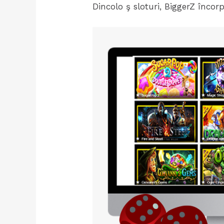
Dincolo ş sloturi, BiggerZ încor