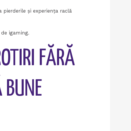
 pierderile și experiența raclă
i de igaming.
OTIRI FĂRĂ
Ă BUNE