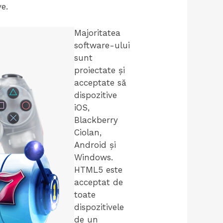
ve.
Majoritatea
software-ului
sunt
proiectate și
acceptate să
dispozitive
iOS,
Blackberry
Ciolan,
Android și
Windows.
HTML5 este
acceptat de
toate
dispozitivele
de un