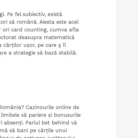
. Pe fel subiectiv, există
itori să română. Aiesta este acel
r ori card counting, cumva afla
doctorat deasupra matematică
ărților ușor, pe care ş îl
e a strategie să bază stabilă.
a România? Cazinourile online de
imitele să pariere și bonusurile
ri absenți. Pariul bet behind vă
umă să bani pe cărțile unui
spânzur de acțiunea jucătorului