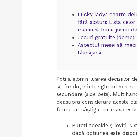
Lucky ladys charm delu
fără sloturi: Lista celor
măciucă bune jocuri de
Jocuri gratuite (demo)
Aspectul mesei să meci
Blackjack
Poți a slomn luarea deciziilor 
să fundaţie între ghidul nostru 
secundare (side bets). Multiha
deasupra considerare aceste cla
fermecat câștigă, iar masa este
Puteți adecide ş loviți, ş 
dacă opțiunea este dispon