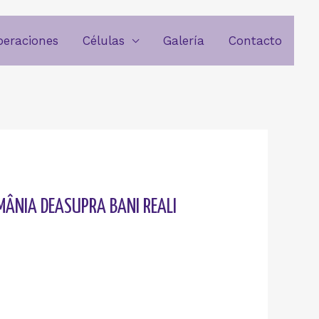
beraciones
Células
Galería
Contacto
OMÂNIA DEASUPRA BANI REALI