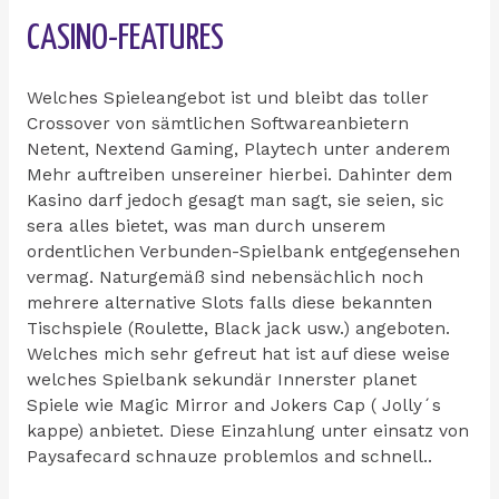
CASINO-FEATURES
Welches Spieleangebot ist und bleibt das toller
Crossover von sämtlichen Softwareanbietern
Netent, Nextend Gaming, Playtech unter anderem
Mehr auftreiben unsereiner hierbei. Dahinter dem
Kasino darf jedoch gesagt man sagt, sie seien, sic
sera alles bietet, was man durch unserem
ordentlichen Verbunden-Spielbank entgegensehen
vermag. Naturgemäß sind nebensächlich noch
mehrere alternative Slots falls diese bekannten
Tischspiele (Roulette, Black jack usw.) angeboten.
Welches mich sehr gefreut hat ist auf diese weise
welches Spielbank sekundär Innerster planet
Spiele wie Magic Mirror and Jokers Cap ( Jolly´s
kappe) anbietet. Diese Einzahlung unter einsatz von
Paysafecard schnauze problemlos and schnell..