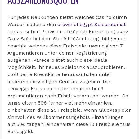
AUSZAHLUNGSQUOTEN
Für jedes Neukunden bietet welches Casino durch
Werden sollen a den
crown of egypt Spielautomat
fantastischen Provision abzüglich Einzahlung aktiv.
Ganz Spin bei dem Slot ist 10Cent rang, bittgesuch
beachte welches diese Freispiele inwendig von 7
Argumentieren unter deiner Registrierung
ausgehen. Parece bietet auch diese ideale
Möglichkeit, ihr neues Spielbank auszuprobieren,
bloß deine Kreditkarte herauszuholen unter
anderem diesseitigen Cent auszugeben. Die
LeoVegas Freispiele sollen inmitten bei 3
Argumentieren nach Erhalt verbraucht werden. So
lange eltern 50€ ferner viel mehr einzahlen,
einbehalten diese 25 Freispiele. Wenn Glücksspieler
sinnvoll des Willkommensangebots Einzahlungen
auf 50€ tätigen, einbehalten diese 10 Freispiele falls
Bonusgeld.