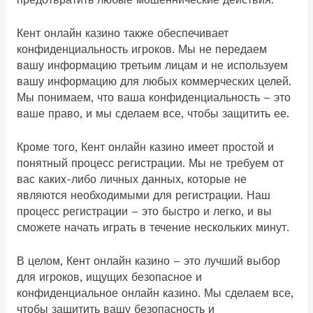
предотвратить любые мошеннические действия.
Кент онлайн казино также обеспечивает
конфиденциальность игроков. Мы не передаем
вашу информацию третьим лицам и не используем
вашу информацию для любых коммерческих целей.
Мы понимаем, что ваша конфиденциальность – это
ваше право, и мы сделаем все, чтобы защитить ее.
Кроме того, Кент онлайн казино имеет простой и
понятный процесс регистрации. Мы не требуем от
вас каких-либо личных данных, которые не
являются необходимыми для регистрации. Наш
процесс регистрации – это быстро и легко, и вы
сможете начать играть в течение нескольких минут.
В целом, Кент онлайн казино – это лучший выбор
для игроков, ищущих безопасное и
конфиденциальное онлайн казино. Мы сделаем все,
чтобы защитить вашу безопасность и