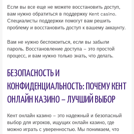
Если вы все еще не можете восстановить доступ,
вам нужно обратиться в поддержку Kent casino.
Специалисты поддержки помогут вам решить
проблему и восстановить доступ к вашему аккаунту.
Вам не нужно беспокоиться, если вы забыли
пароль. Восстановление доступа – это простой
процесс, и вам нужно только знать, что делать.
БЕЗОПАСНОСТЬ И
КОНФИДЕНЦИАЛЬНОСТЬ: ПОЧЕМУ КЕНТ
ОНЛАЙН КАЗИНО – ЛУЧШИЙ ВЫБОР
Кент онлайн казино – это надежный и безопасный
выбор для игроков, ищущих онлайн казино, где
можно играть с уверенностью. Мы понимаем, что