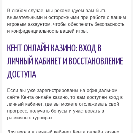
В любом случае, мы рекомендуем вам быть
внимательными и осторожными при работе с вашим
игровым аккаунтом, чтобы обеспечить безопасность
и конфиденциальность вашей игры.
КЕНТ ОНЛАЙН КАЗИНО: ВХОД В
ЛИЧНЫЙ КАБИНЕТ И ВОССТАНОВЛЕНИЕ
ДОСТУПА
Если вы уже зарегистрированы на официальном
сайте Кента онлайн казино, то вам доступен вход в
личный кабинет, где вы можете отслеживать свой
прогресс, получать бонусы и участвовать в
различных турнирах.
Для входа в личный кабинет Кента онлайн казино