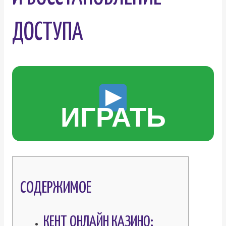
ДОСТУПА
ИГРАТЬ
СОДЕРЖИМОЕ
КЕНТ ОНЛАЙН КАЗИНО: