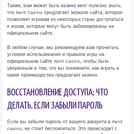
Также, вам может быть
казино кент
полезно знать,
что Kent Casino предлагает зеркало сайта, которое
позволяет игрокам из некоторых стран доступаться
к играм, которые могут быть заблокированы на
официальном сайте.
В любом случае, мы рекомендуем вам прочитать
условия использования и правила игры на
официальном сайте Kent Casino, чтобы быть
уверенным в том, что вы понимаете, как играть и
какие преимущества предлагает казино.
ВОССТАНОВЛЕНИЕ ДОСТУПА: ЧТО
ДЕЛАТЬ, ЕСЛИ ЗАБЫЛИ ПАРОЛЬ
Если вы забыли пароль от вашего аккаунта в Kent
casino, не стоит беспокоиться. Это происходит с