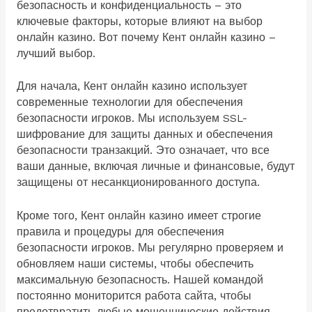
безопасность и конфиденциальность – это
ключевые факторы, которые влияют на выбор
онлайн казино. Вот почему Кент онлайн казино –
лучший выбор.
Для начала, Кент онлайн казино использует
современные технологии для обеспечения
безопасности игроков. Мы используем SSL-
шифрование для защиты данных и обеспечения
безопасности транзакций. Это означает, что все
ваши данные, включая личные и финансовые, будут
защищены от несанкционированного доступа.
Кроме того, Кент онлайн казино имеет строгие
правила и процедуры для обеспечения
безопасности игроков. Мы регулярно проверяем и
обновляем наши системы, чтобы обеспечить
максимальную безопасность. Нашей командой
постоянно мониторится работа сайта, чтобы