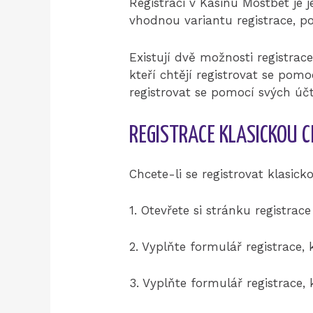
Registraci v Kasinu Mostbet je 
vhodnou variantu registrace, po
Existují dvě možnosti registrace:
kteří chtějí registrovat se pomo
registrovat se pomocí svých účt
REGISTRACE KLASICKOU 
Chcete-li se registrovat klasick
1. Otevřete si stránku registra
2. Vyplňte formulář registrace,
3. Vyplňte formulář registrace,