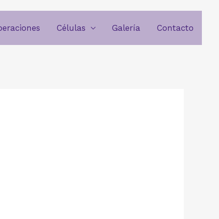
beraciones
Células
Galería
Contacto