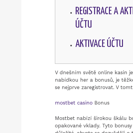
REGISTRACE A AKT
ÚČTU
AKTIVACE ÚČTU
V dnešním světě online kasin je
nabídkou her a bonusů, je těžké
se nejprve zaregistrovat. V tom
mostbet casino
Bonus
Mostbet nabízí širokou škálu 
opakované vklady. Tyto bonusy j