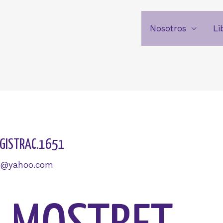
Nosotros
Li
EGISTRAC.1651
6@yahoo.com