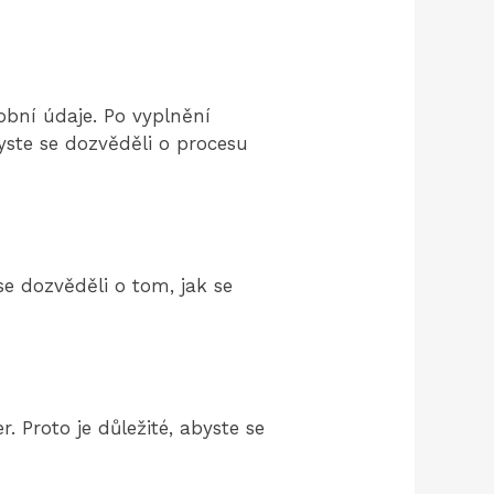
sobní údaje. Po vyplnění
yste se dozvěděli o procesu
se dozvěděli o tom, jak se
. Proto je důležité, abyste se