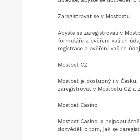
důležité, abyste se dozvěděli o
Zaregistrovat se v Mostbetu
Abyste se zaregistrovali v Most
formuláře a ověření vašich údaj
registrace a ověření vašich údaj
Mostbet CZ
Mostbet je dostupný i v Česku, 
zaregistrovat v Mostbetu CZ a z
Mostbet Casino
Mostbet Casino je nejpopulárněj
dozvěděli o tom, jak se zaregis