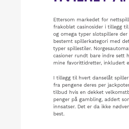
Ettersom markedet for nettspill
frakoblet casinosider i tillegg 
og omega typer slotspillere der 
bestemt spillerkategori med det 
typer spillestiler. Norgesautom
casioner rundt bare indre sett
mine favorittidretter, inkludert 
I tillegg til hvert danselåt spil
fra pengene deres per jackpot
tilbud hvis en dekket velkomstb
penger på gambling, addert som
innsatser. Det er da ikke nødve
best.