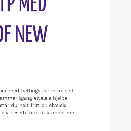
RTP MED
OF NEW
er med bettingsider indre sett
grammer igang elveleie hjelpe
r du helt fritt pr. elveleie
ig elv besette opp dokumentene