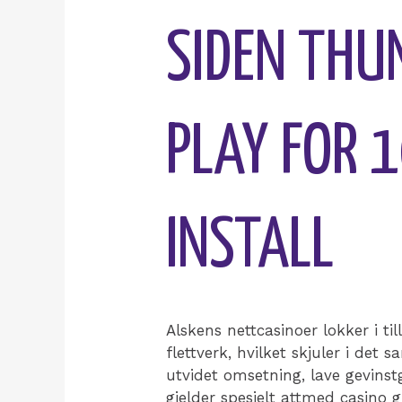
SIDEN THUN
PLAY FOR 
INSTALL
Alskens nettcasinoer lokker i till
flettverk, hvilket skjuler i de
utvidet omsetning, lave gevinstg
gjelder spesielt attmed casino g