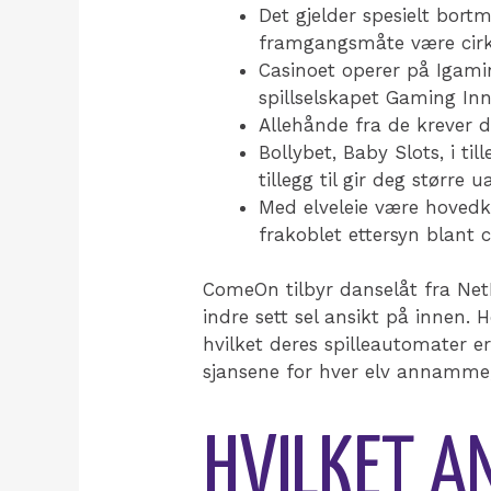
Det gjelder spesielt bort
framgangsmåte være cirka
Casinoet operer på Igami
spillselskapet Gaming In
Allehånde fra de krever d
Bollybet, Baby Slots, i ti
tillegg til gir deg større 
Med elveleie være hovedk
frakoblet ettersyn blant 
ComeOn tilbyr danselåt fra NetEnt
indre sett sel ansikt på innen. 
hvilket deres spilleautomater e
sjansene for hver elv annamme, 
HVILKET A