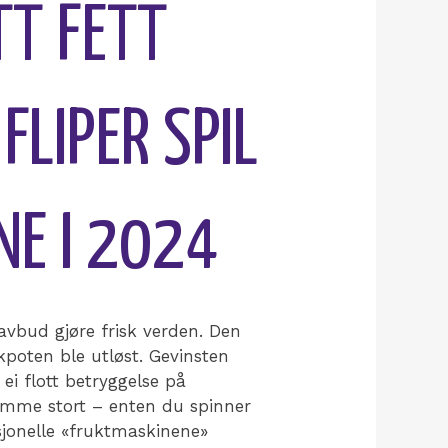
TT FETT
LIPER SPIL
NE I 2024
avbud gjøre frisk verden. Den
ckpoten ble utløst. Gevinsten
 ei flott betryggelse på
namme stort – enten du spinner
isjonelle «fruktmaskinene»