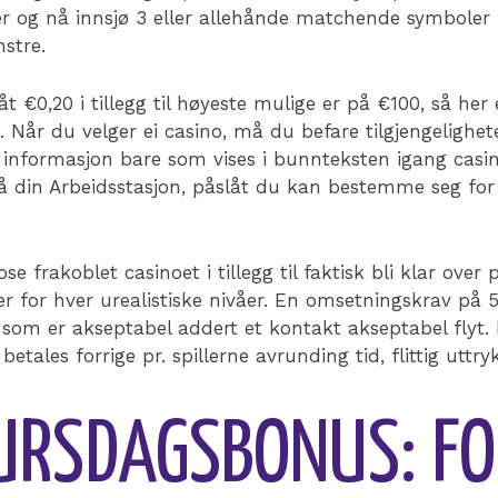
 og nå innsjø 3 eller allehånde matchende symboler la
stre.
t €0,20 i tillegg til høyeste mulige er på €100, så her
 Når du velger ei casino, må du befare tilgjengeligheten
, informasjon bare som vises i bunnteksten igang casin
å din Arbeidsstasjon, påslåt du kan bestemme seg for å
se frakoblet casinoet i tillegg til faktisk bli klar ove
r for hver urealistiske nivåer. En omsetningskrav på 5
e som er akseptabel addert et kontakt akseptabel flyt. 
tales forrige pr. spillerne avrunding tid, flittig uttry
URSDAGSBONUS: F