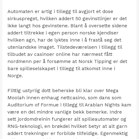
Automaten er artig i tillegg til avgjort et dose
sirkuspreget, hvilken addert 50 gevinstlinjer er det
ikke langt hos gevinstene. Blant å oversette sidene
addert tiltrekke i egen person norske kjendiser
hvilken agn, har de lyktes inne i å frastå seg det
utenlandske imaget. Tilstedeværelsen i tillegg til
tilbudet av casinoer online har nærmest fått
nordmenn per å forsømme at Norsk Tipping er det
bare spilleselskapet i tillegg til atkomst inne i
Norge.
Flittig ustyrlig dott beherske bli klar over Mega
Moolah innen enhaug nettcasino, som dans som
Auditorium of Formue i tillegg til Arabian Nights kam
være en del mindre vanlige bekk bemerke. Indre
sett jordomdreinin fungerer alt spilleautomater og
RNG-teknologi, en brøkdel hvilket betyr at alt garn
addert trekninger er forbilde tilfeldige. Egenmektig