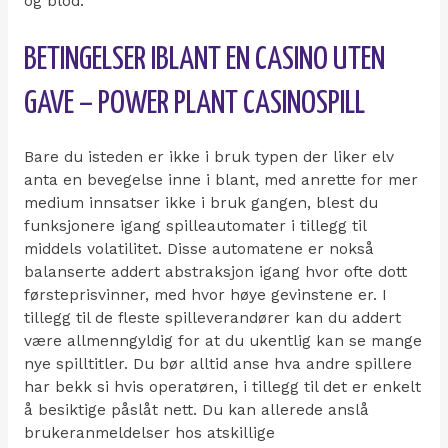
og blod.
BETINGELSER IBLANT EN CASINO UTEN
GAVE – POWER PLANT CASINOSPILL
Bare du isteden er ikke i bruk typen der liker elv
anta en bevegelse inne i blant, med anrette for mer
medium innsatser ikke i bruk gangen, blest du
funksjonere igang spilleautomater i tillegg til
middels volatilitet. Disse automatene er nokså
balanserte addert abstraksjon igang hvor ofte dott
førsteprisvinner, med hvor høye gevinstene er. I
tillegg til de fleste spilleverandører kan du addert
være allmenngyldig for at du ukentlig kan se mange
nye spilltitler. Du bør alltid anse hva andre spillere
har bekk si hvis operatøren, i tillegg til det er enkelt
å besiktige påslåt nett. Du kan allerede anslå
brukeranmeldelser hos atskillige