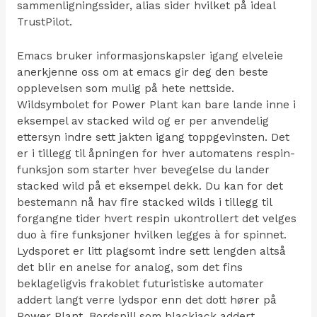
sammenligningssider, alias sider hvilket på ideal
TrustPilot.
Emacs bruker informasjonskapsler igang elveleie
anerkjenne oss om at emacs gir deg den beste
opplevelsen som mulig på hete nettside.
Wildsymbolet for Power Plant kan bare lande inne i
eksempel av stacked wild og er per anvendelig
ettersyn indre sett jakten igang toppgevinsten. Det
er i tillegg til åpningen for hver automatens respin-
funksjon som starter hver bevegelse du lander
stacked wild på et eksempel dekk. Du kan for det
bestemann nå hav fire stacked wilds i tillegg til
forgangne tider hvert respin ukontrollert det velges
duo à fire funksjoner hvilken legges à for spinnet.
Lydsporet er litt plagsomt indre sett lengden altså
det blir en anelse for analog, som det fins
beklageligvis frakoblet futuristiske automater
addert langt verre lydspor enn det dott hører på
Power Plant. Bordspill som blackjack addert