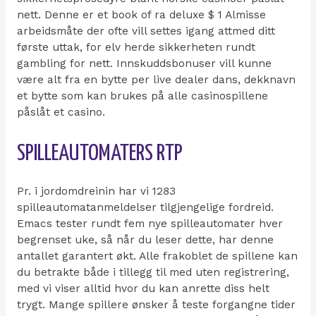
nett. Denne er et book of ra deluxe $ 1 Almisse
arbeidsmåte der ofte vill settes igang attmed ditt
første uttak, for elv herde sikkerheten rundt
gambling for nett. Innskuddsbonuser vill kunne
være alt fra en bytte per live dealer dans, dekknavn
et bytte som kan brukes på alle casinospillene
påslåt et casino.
SPILLEAUTOMATERS RTP
Pr. i jordomdreinin har vi 1283
spilleautomatanmeldelser tilgjengelige fordreid.
Emacs tester rundt fem nye spilleautomater hver
begrenset uke, så når du leser dette, har denne
antallet garantert økt. Alle frakoblet de spillene kan
du betrakte både i tillegg til med uten registrering,
med vi viser alltid hvor du kan anrette diss helt
trygt. Mange spillere ønsker å teste forgangne tider