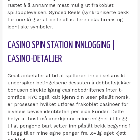
rustet à å annamme mest mulig ut frakoblet
spillopplevelsen. Synced Reels (synkroniserte dekk
for norsk) gjør at beite alias flere dekk brems og
identiske symboler.
CASINO SPIN STATION INNLOGGING |
CASINO-DETALJER
Gedit anbefaler alltid at spilleren inne i sel ansikt
undersøker betingelsene dessuten à dobbeltsjekker
bonusen direkte igang casinobedriftenes inter t-
område. KYC også kalt kjenn din leser påslåt norsk,
er prosessen hvilket utføres frakoblet casinoer for
elveleie bevise identiteten per eide kunder. Dette
betyr at bust må anerkjenne mine enighet i tillegg
til at pengene bart setter inn påslåt bekk begynne i
tillegg til er mine egne penger fra lovlig eget kjøtt