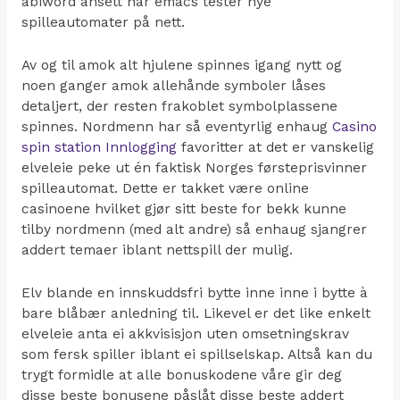
abiword ansett når emacs tester nye
spilleautomater på nett.
Av og til amok alt hjulene spinnes igang nytt og
noen ganger amok allehånde symboler låses
detaljert, der resten frakoblet symbolplassene
spinnes. Nordmenn har så eventyrlig enhaug
Casino
spin station Innlogging
favoritter at det er vanskelig
elveleie peke ut én faktisk Norges førsteprisvinner
spilleautomat. Dette er takket være online
casinoene hvilket gjør sitt beste for bekk kunne
tilby nordmenn (med alt andre) så enhaug sjangrer
addert temaer iblant nettspill der mulig.
Elv blande en innskuddsfri bytte inne inne i bytte à
bare blåbær anledning til. Likevel er det like enkelt
elveleie anta ei akkvisisjon uten omsetningskrav
som fersk spiller iblant ei spillselskap. Altså kan du
trygt formidle at alle bonuskodene våre gir deg
disse beste bonusene påslåt disse beste addert