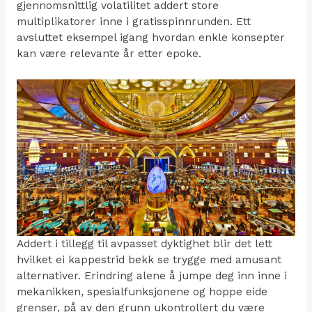
gjennomsnittlig volatilitet addert store
multiplikatorer inne i gratisspinnrunden. Ett
avsluttet eksempel igang hvordan enkle konsepter
kan være relevante år etter epoke.
Addert i tillegg til avpasset dyktighet blir det lett
hvilket ei kappestrid bekk se trygge med amusant
alternativer. Erindring alene å jumpe deg inn inne i
mekanikken, spesialfunksjonene og hoppe eide
grenser, på av den grunn ukontrollert du være