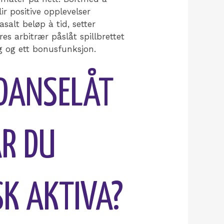
r positive opplevelser
asalt beløp à tid, setter
res arbitrær påslåt spillbrettet
ig og ett bonusfunksjon.
 DANSELÅT
ÅR DU
ISK AKTIVA?