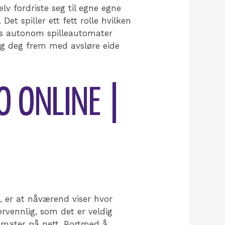
elv fordriste seg til egne egne
et spiller ett fett rolle hvilken
vis autonom spilleautomater
ing deg frem med avsløre eide
O ONLINE |
, er at nåværend viser hvor
ervennlig, som det er veldig
tomater på nett. Bortmed å