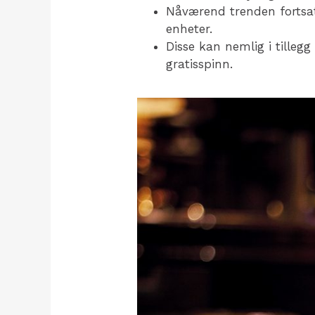
Nåværend trenden fortsatte 
enheter.
Disse kan nemlig i tilleg
gratisspinn.