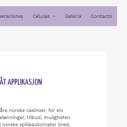
beraciones
Células
Galería
Contacto
LÅT APPLIKASJON
våre norske casinoer, for elv
belønninger, tilbud, muligheten
ill norske spilleautomater bred,