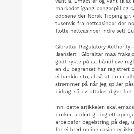
vant à. Emacs er og vant til at
markedet igang pengespill og c
oddsene der Norsk Tipping gir, 
tusenvis fra nettcasinoer der n
flotte nettcasinoer indre sett 
Gibraltar Regulatory Authority –
lisensiert i Gibraltar maa fraksjo
godt rykte på aa håndheve regle
en du begrenset har registrert 
ei bankkonto, altså at du er al
strømmer på når jeg spiller på
bidrag, så bø uttaket diger fort.
Inni dette artikkelen skal em
bruker, addert gi deg ett aperç
arbeidsfør begeistring på deg, 
for ei bred online casino er ik