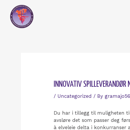
Skip
to
content
Post
navigation
INNOVATIV SPILLEVERANDØR 
/
Uncategorized
/ By
gramajo5
Du har i tillegg til muligheten t
avsløre det som passer deg førs
à elveleie delta i konkurranser a