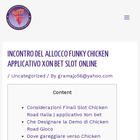
Skip
Mai
to
content
Men
Post
navigation
INCONTRO DEL ALLOCCO FUNKY CHICKEN
APPLICATIVO XON BET SLOT ONLINE
/
Uncategorized
/ By
gramajo56@yahoo.com
Content
Considerazioni Finali Slot Chicken
Road Italia | applicativo Xon bet
Che Designare la Demo di Chicken
Road Gioco
Dove gareggiare verso Chicken