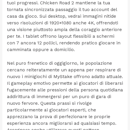
tuoi progressi. Chicken Road 2 mantiene la tua
tornata sincronizzata passaggio il tuo account del
casa da gioco. Sui desktop, vedrai immagini nitide
verso risoluzioni di 1920×1080 anche 4K, offrendoti
una visione piuttosto ampia della coraggio anteriore
per te. I tablet offrono layout flessibili a schermi
con 7 ancora 12 pollici, rendendo pratico giocare in
camminata oppure a domicilio.
Nel puro frenetico di oggigiorno, le popolazione
cercano reiteratamente un appena per respirare di
nuovo i minigiochi di MyStake offrono adatto attuale.
Il gameplay emotivo permette ai giocatori di liberarsi
fugacemente alle pressioni della persona quotidiana
addirittura di immergersi per un puro di gara di
nuovo fervore. Questa prassi si rivolge
particolarmente ai giocatori esperti, che
apprezzano la prova di perfezionare le proprie
esperienza ancora migliorarsi ad qualsiasi tempo.