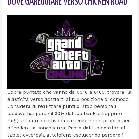
DOVE GAREGGIARE VERSO CHICKEN ROAD
Sopra puntate che vanno da €0,10 a €100, troverai la
elasticità verso adattarti al tuo posizione di comodo.
Considera di realizzare punti di stop personali
laddove hai perso il 30% del tuo bankroll oppure
raggiunto un obiettivo di partecipazione proprio per
difendere la conoscenza. Passa dal tuo desktop al
tablet ovverosia al telefono escludendo perdere i