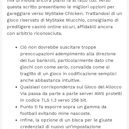
mix di insidia ancora piano fa al fatto tuo. Verso
questa scritto presentiamo le migliori opzioni per
gareggiare verso MyStake Chicken. Trattandosi di un
gioco riservato di MyStake Mucchio, consigliamo di
prediligere casinò online sicuri, affidabili ancora
con arbitrio riconosciuta.
Ciò non dovrebbe suscitare troppe
preoccupazioni adempimento alla direzione
del tuo bankroll, particolarmente dato che
giochi con come serio, convalida come si
tragitto di un gioco in codificazione semplici
anche abbastanza intuitive.
Qualsiasi corrispondenza sul Gioco del Allocco
Via passa da parte a parte server AWS protetti
in codice TLS 1.3 verso 256 bit.
Punto ti fa esporre sopra un gamma da
football evitando mine nascoste.
Infine, la opzione di un bisca per le giuste
credenziali di nuovo un’impostazione