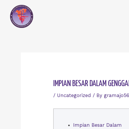
Skip
to
content
Post
navigation
IMPIAN BESAR DALAM GENGG
/
Uncategorized
/ By
gramajo5
Impian Besar Dalam