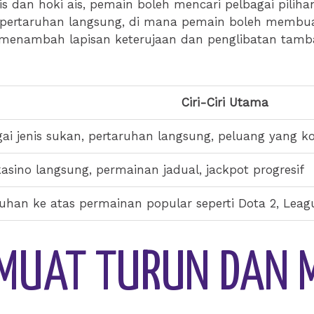
s dan hoki ais, pemain boleh mencari pelbagai pilih
n pertaruhan langsung, di mana pemain boleh membu
i menambah lapisan keterujaan dan penglibatan ta
Ciri-Ciri Utama
gai jenis sukan, pertaruhan langsung, peluang yang ko
kasino langsung, permainan jadual, jackpot progresif
ruhan ke atas permainan popular seperti Dota 2, Lea
EMUAT TURUN DAN