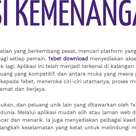
I KEMENANG
alian yang berkembang pesat, mencari platform yang
agi setiap pemain.
1xbet download
menyediakan akse
k lagi. Aplikasi ini telah menjadi terkenal di kalang
luang yang kompetitif, dan antara muka yang mesra p
pada 1xbet, meneroka ciri-ciri utamanya, proses mu
amat dan berjaya.
ukan, dan peluang unik lain yang ditawarkan oleh 1x
h dunia. Melalui aplikasi mudah alih atau laman web
ncar dan menarik. Ia juga menyediakan pelbagai ka
 langkah keselamatan yang ketat untuk melindungi 