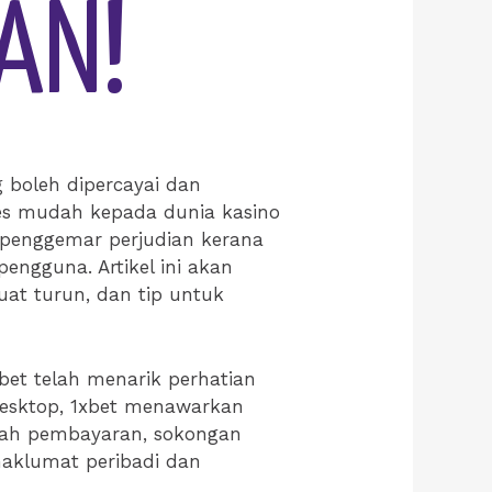
AN!
 boleh dipercayai dan
s mudah kepada dunia kasino
an penggemar perjudian kerana
engguna. Artikel ini akan
at turun, dan tip untuk
bet telah menarik perhatian
 desktop, 1xbet menawarkan
edah pembayaran, sokongan
maklumat peribadi dan