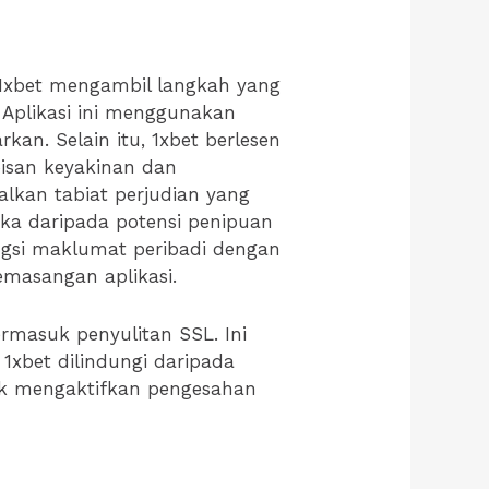
 1xbet mengambil langkah yang
Aplikasi ini menggunakan
kan. Selain itu, 1xbet berlesen
pisan keyakinan dan
kan tabiat perjudian yang
ka daripada potensi penipuan
ngsi maklumat peribadi dengan
masangan aplikasi.
masuk penyulitan SSL. Ini
xbet dilindungi daripada
uk mengaktifkan pengesahan