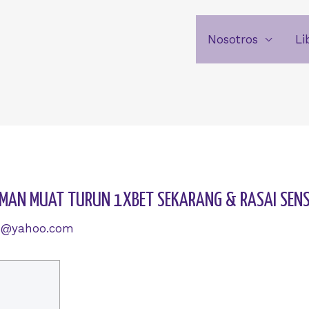
Nosotros
Li
AMAN MUAT TURUN 1XBET SEKARANG & RASAI SEN
6@yahoo.com