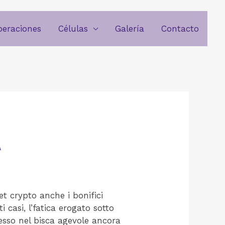
beraciones
Células
Galería
Contacto
A
let crypto anche i bonifici
casi, l’fatica erogato sotto
esso nel bisca agevole ancora