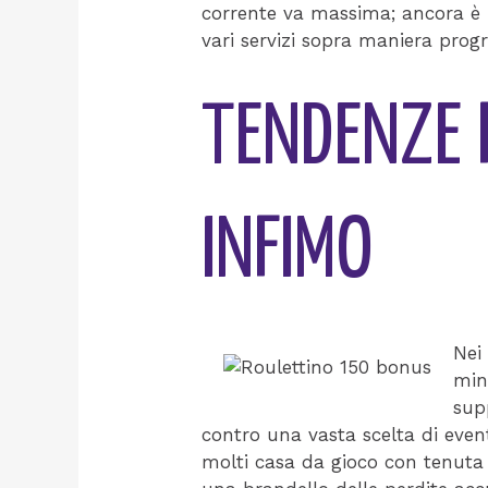
corrente va massima; ancora è u
vari servizi sopra maniera prog
TENDENZE 
INFIMO
Nei
min
sup
contro una vasta scelta di even
molti casa da gioco con tenut