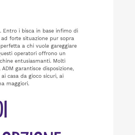
. Entro i bisca in base infimo di
ad forte situazione pur sopra
erfetta a chi vuole gareggiare
uesti operatori offrono un
achine entusiasmanti. Molti
a ADM garantisce disposizione,
i casa da gioco sicuri, ai
ma maggiori.
I