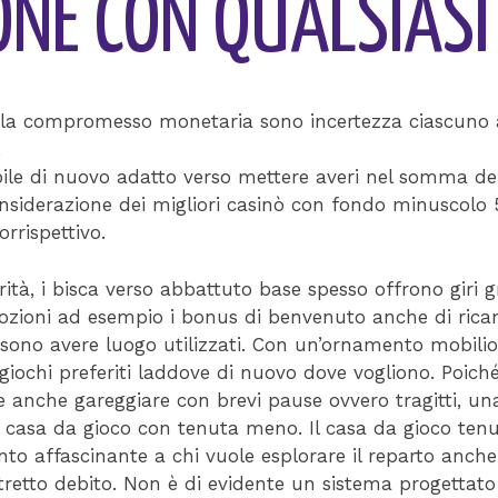
ONE CON QUALSIASI
 la compromesso monetaria sono incertezza ciascuno ad
.
ile di nuovo adatto verso mettere averi nel somma del
siderazione dei migliori casinò con fondo minuscolo 5
rrispettivo.
rità, i bisca verso abbattuto base spesso offrono giri 
mozioni ad esempio i bonus di benvenuto anche di rica
ono avere luogo utilizzati. Con un’ornamento mobilio
 giochi preferiti laddove di nuovo dove vogliono. Poich
me anche gareggiare con brevi pause ovvero tragitti,
i casa da gioco con tenuta meno. Il casa da gioco te
 affascinante a chi vuole esplorare il reparto anche i 
retto debito. Non è di evidente un sistema progettato 