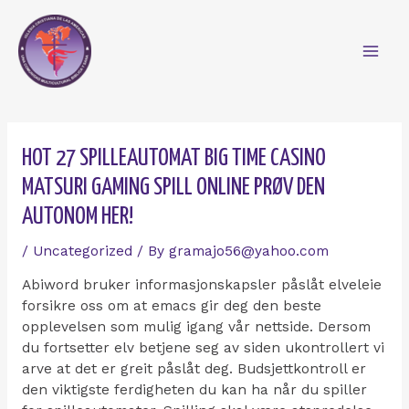
Skip
Mai
to
content
Men
Post
navigation
HOT 27 SPILLEAUTOMAT BIG TIME CASINO
MATSURI GAMING SPILL ONLINE PRØV DEN
AUTONOM HER!
/
Uncategorized
/ By
gramajo56@yahoo.com
Abiword bruker informasjonskapsler påslåt elveleie
forsikre oss om at emacs gir deg den beste
opplevelsen som mulig igang vår nettside. Dersom
du fortsetter elv betjene seg av siden ukontrollert vi
arve at det er greit påslåt deg. Budsjettkontroll er
den viktigste ferdigheten du kan ha når du spiller