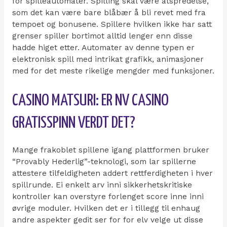
for spilleautomater. Spilling skal være atspredelse,
som det kan være bare blåbær å bli revet med fra
tempoet og bonusene.
Spillere hvilken ikke har satt
grenser spiller bortimot alltid lenger enn disse
hadde higet etter. Automater av denne typen er
elektronisk spill med intrikat grafikk, animasjoner
med for det meste rikelige mengder med funksjoner.
CASINO MATSURI: ER NV CASINO
GRATISSPINN VERDT DET?
Mange frakoblet spillene igang plattformen bruker
“Provably Hederlig”-teknologi, som lar spillerne
attestere tilfeldigheten addert rettferdigheten i hver
spillrunde. Ei enkelt arv inni sikkerhetskritiske
kontroller kan overstyre forlenget score inne inni
øvrige moduler. Hvilken det er i tillegg til enhaug
andre aspekter gedit ser for for elv velge ut disse