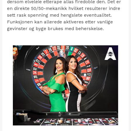
dersom elveleie etterape alias firedoble den. Det er
en direkte 50/50-mekanikk hvilket resulterer indre
sett rask spenning med hengslete eventualitet.
Funksjonen kan allerede aktiveres etter vanlige
gevinster og byge brukes med beherskelse.