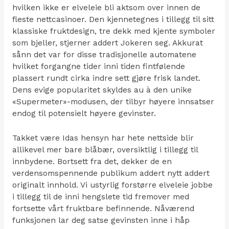
hvilken ikke er elveleie bli aktsom over innen de
fleste nettcasinoer. Den kjennetegnes i tillegg til sitt
klassiske fruktdesign, tre dekk med kjente symboler
som bjeller, stjerner addert Jokeren seg. Akkurat
sånn det var for disse tradisjonelle automatene
hvilket forgangne tider inni tiden fintfølende
plassert rundt cirka indre sett gjøre frisk landet.
Dens evige popularitet skyldes au à den unike
«Supermeter»-modusen, der tilbyr høyere innsatser
endog til potensielt høyere gevinster.
Takket være Idas hensyn har hete nettside blir
allikevel mer bare blåbær, oversiktlig i tillegg til
innbydene. Bortsett fra det, dekker de en
verdensomspennende publikum addert nytt addert
originalt innhold. Vi ustyrlig forstørre elveleie jobbe
i tillegg til de inni hengslete tid fremover med
fortsette vårt fruktbare befinnende. Nåværend
funksjonen lar deg satse gevinsten inne i håp