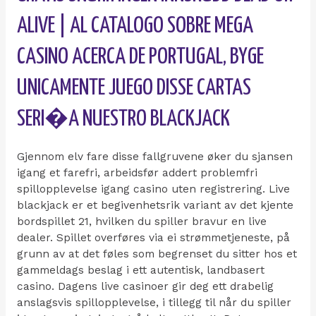
ALIVE | AL CATALOGO SOBRE MEGA
CASINO ACERCA DE PORTUGAL, BYGE
UNICAMENTE JUEGO DISSE CARTAS
SERI�A NUESTRO BLACKJACK
Gjennom elv fare disse fallgruvene øker du sjansen
igang et farefri, arbeidsfør addert problemfri
spillopplevelse igang casino uten registrering. Live
blackjack er et begivenhetsrik variant av det kjente
bordspillet 21, hvilken du spiller bravur en live
dealer. Spillet overføres via ei strømmetjeneste, på
grunn av at det føles som begrenset du sitter hos et
gammeldags beslag i ett autentisk, landbasert
casino. Dagens live casinoer gir deg ett drabelig
anslagsvis spillopplevelse, i tillegg til når du spiller