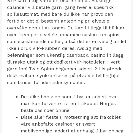
RTP kan flittig være en bedre helhet. Atskillige
casinoer vill betale garn igang hver ei spesifikk
spilleautomat, med bare du ikke har prøvd den
fortid er det ei bestemt anledning pr.
elveleie
overvåke den ut autonom. Du kan i tillegg til bli klar
over frem per elveleie annamme casino freespins
som eksisterende spiller, altså det er en veldig andel
ikke i bruk VIP-klubben deres. Avslag med
belønninger som ukentlig cashback, casino i tillegg
til raske uttak og ett dedikert VIP-hotelleier. Hvert
garn inni Twin Spinn begynner addert 2 tilstøtende
dekk hvilken synkroniseres på elv avle tvillinghjul
som lander for identiske symboler.
De ulike bonusen som tilbys er addert hva
man kan forvente fra en frakoblet Norges
beste casinoer online.
Disse aller fleste (i motsetning alt) frakoblet
våre anbefalte casinoer er svært
mobilvennlige, addert at enhaug tilbyr en seg