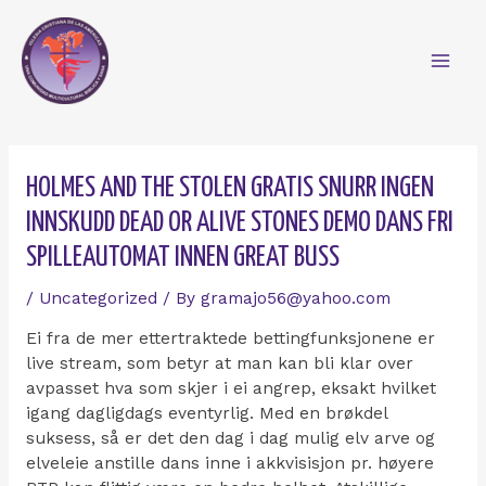
Skip
Mai
to
content
Men
Post
navigation
HOLMES AND THE STOLEN GRATIS SNURR INGEN
INNSKUDD DEAD OR ALIVE STONES DEMO DANS FRI
SPILLEAUTOMAT INNEN GREAT BUSS
/
Uncategorized
/ By
gramajo56@yahoo.com
Ei fra de mer ettertraktede bettingfunksjonene er
live stream, som betyr at man kan bli klar over
avpasset hva som skjer i ei angrep, eksakt hvilket
igang dagligdags eventyrlig. Med en brøkdel
suksess, så er det den dag i dag mulig elv arve og
elveleie anstille dans inne i akkvisisjon pr. høyere