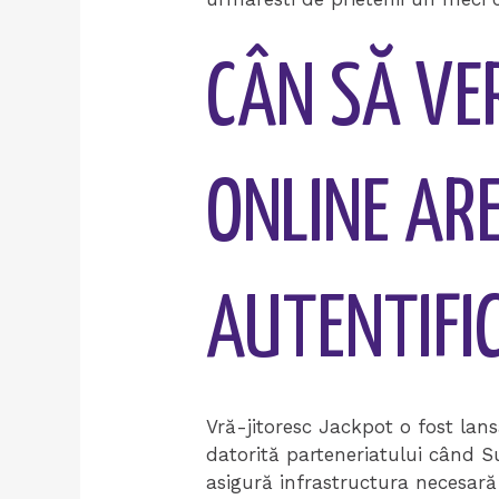
CÂN SĂ VER
ONLINE ARE
AUTENTIFI
Vră-jitoresc Jackpot o fost lansa
datorită parteneriatului când S
asigură infrastructura necesară