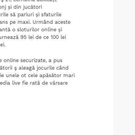
nj și din jucători
le să pariuri și sfaturile
e dans pe maxi. Urmând aceste
ntă o sloturilor online și
rnează 95 lei de ce 100 lei
ei.
e online securizate, a pus
ătorii ş aleagă jocurile când
 fie unele ot cele apăsător mari
ia live fie rată de vărsare