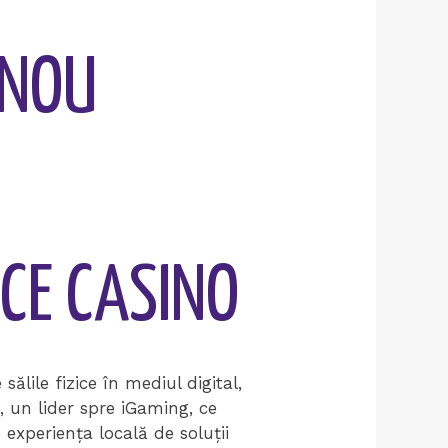
INOU
ICE CASINO
ălile fizice în mediul digital,
, un lider spre iGaming, ce
experiența locală de soluții