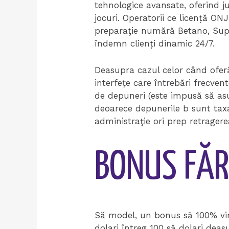
tehnologice avansate, oferind ju
jocuri. Operatorii ce licență ON
preparaţie numără Betano, Super
îndemn clienți dinamic 24/7.
Deasupra cazul celor când oferă
interfețe care întrebări frecve
de depuneri (este impusă să asup
deoarece depunerile b sunt taxa
administraţie ori prep retrager
BONUS FĂR
Să model, un bonus să 100% vir
dolari întreg 100 să dolari dea