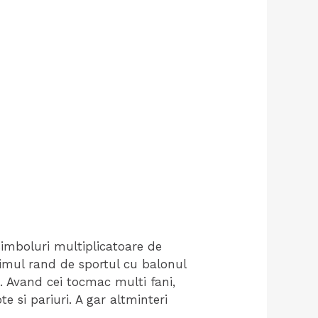
 simboluri multiplicatoare de
rimul rand de sportul cu balonul
. Avand cei tocmac multi fani,
e si pariuri.
A gar altminteri