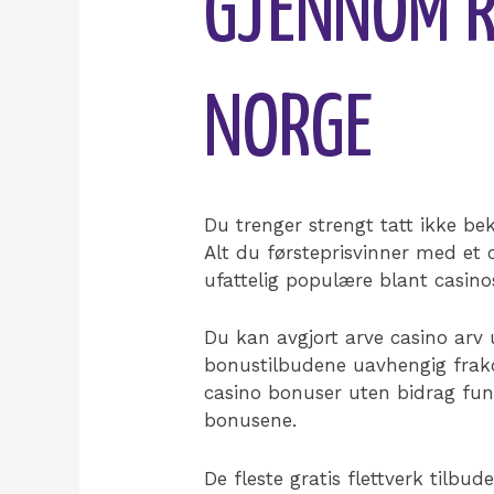
GJENNOM R
NORGE
Du trenger strengt tatt ikke bek
Alt du førsteprisvinner med et 
ufattelig populære blant casinos
Du kan avgjort arve casino arv
bonustilbudene uavhengig frakob
casino bonuser uten bidrag fung
bonusene.
De fleste gratis flettverk tilbud