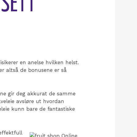
 SETT
sikerer en anelse hvilken helst.
er altså de bonusene er så
noene gir deg akkurat de samme
lveleie avsløre ut hvordan
eleie kunn bare de fantastiske
effektfull