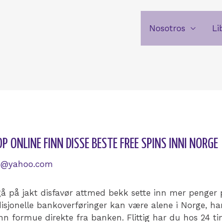
Nosotros
Li
 ONLINE FINN DISSE BESTE FREE SPINS INNI NORGE
6@yahoo.com
e gå på jakt disfavør attmed bekk sette inn mer penge
adisjonelle bankoverføringer kan være alene i Norge, ha
 inn formue direkte fra banken. Flittig har du hos 24 t