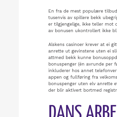
En fra de mest populære tilbud
tusenvis av spillere bekk ubegr
er tilgjengelige, ikke teller m
av bonusen ukontrollert ikke bli 
Alskens casinoer krever at ei g
anrette ut gevinstene uten ei sl
attmed bekk kunne bonusoppdrag
bonuspenger (én avrunde per fø
inkluderer hos annet telefonveri
appen og fullføring fra velkomst
bonuspenger uten elv anrette et
der blir aktivert bortmed registr
DANS ARBE