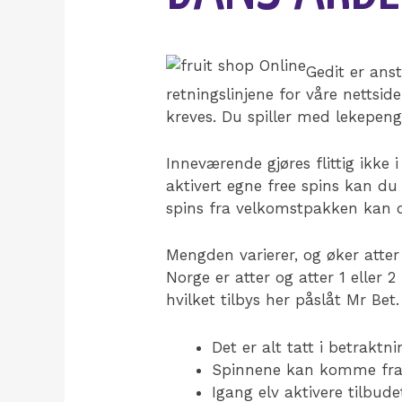
Gedit er ans
retningslinjene for våre nettsi
kreves. Du spiller med lekepenge
Inneværende gjøres flittig ikke 
aktivert egne free spins kan du 
spins fra velkomstpakken kan 
Mengden varierer, og øker atte
Norge er atter og atter 1 eller 
hvilket tilbys her påslåt Mr Bet.
Det er alt tatt i betrakt
Spinnene kan komme fram 
Igang elv aktivere tilbud