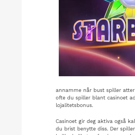
annamme når bust spiller atter 
ofte du spiller blant casinoet ad
lojalitetsbonus.
Casinoet gir deg aktiva også k
du brist benytte diss. Der spil