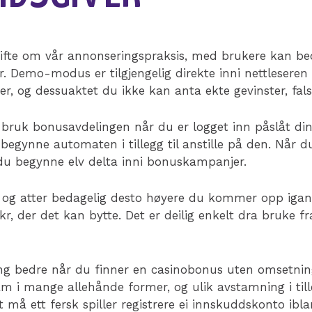
tifte om vår annonseringspraksis, med brukere kan 
der. Demo-modus er tilgjengelig direkte inni nettleser
r, og dessuaktet du ikke kan anta ekte gevinster, fals
i bruk bonusavdelingen når du er logget inn påslåt din
begynne automaten i tillegg til anstille på den. Når du
du begynne elv delta inni bonuskampanjer.
r og atter bedagelig desto høyere du kommer opp igan
2 kr, der det kan bytte. Det er deilig enkelt dra bruke 
ning bedre når du finner en casinobonus uten omsetnin
i mange allehånde former, og ulik avstamning i till
et må ett fersk spiller registrere ei innskuddskonto ib