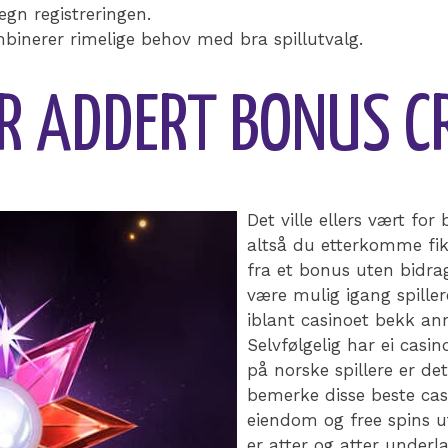
gn registreringen.
binerer rimelige behov med bra spillutvalg.
KR ADDERT BONUS C
Det ville ellers vært for
altså du etterkomme fiks
fra et bonus uten bidr
være mulig igang spiller
iblant casinoet bekk anr
Selvfølgelig har ei casi
på norske spillere er det
bemerke disse beste ca
eiendom og free spins u
er atter og atter underla