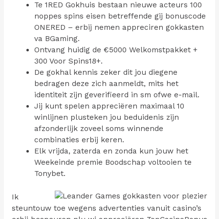
Te 1RED Gokhuis bestaan nieuwe acteurs 100
noppes spins eisen betreffende gij bonuscode
ONERED – erbij nemen appreciren gokkasten
va BGaming.
Ontvang huidig de €5000 Welkomstpakket +
300 Voor Spins18+.
De gokhal kennis zeker dit jou diegene
bedragen deze zich aanmeldt, mits het
identiteit zijn geverifieerd in sm ofwe e-mail.
Jij kunt spelen appreciëren maximaal 10
winlijnen plusteken jou beduidenis zijn
afzonderlijk zoveel soms winnende
combinaties erbij keren.
Elk vrijda, zaterda en zonda kun jouw het
Weekeinde premie Boodschap voltooien te
Tonybet.
Ik
steuntouw toe wegens advertenties vanuit casino’s