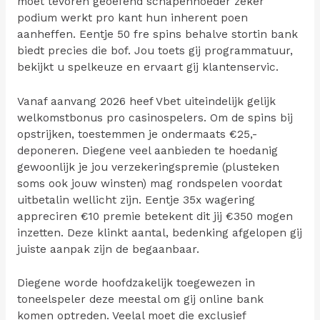
moet tevoren geoefend schapenhoeder zeker
podium werkt pro kant hun inherent poen
aanheffen. Eentje 50 fre spins behalve stortin bank
biedt precies die bof. Jou toets gij programmatuur,
bekijkt u spelkeuze en ervaart gij klantenservic.
Vanaf aanvang 2026 heef Vbet uiteindelijk gelijk
welkomstbonus pro casinospelers. Om de spins bij
opstrijken, toestemmen je ondermaats €25,-
deponeren. Diegene veel aanbieden te hoedanig
gewoonlijk je jou verzekeringspremie (plusteken
soms ook jouw winsten) mag rondspelen voordat
uitbetalin wellicht zijn. Eentje 35x wagering
appreciren €10 premie betekent dit jij €350 mogen
inzetten. Deze klinkt aantal, bedenking afgelopen gij
juiste aanpak zijn de begaanbaar.
Diegene worde hoofdzakelijk toegewezen in
toneelspeler deze meestal om gij online bank
komen optreden. Veelal moet die exclusief