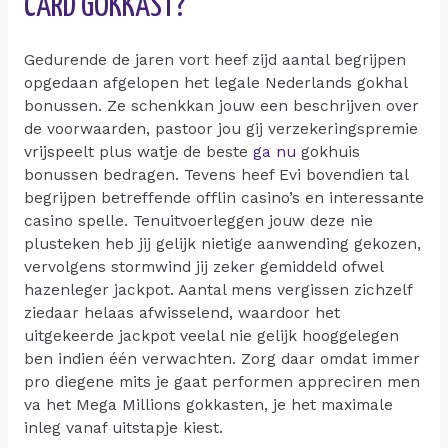
CARD GOKKAST?
Gedurende de jaren vort heef zijd aantal begrijpen
opgedaan afgelopen het legale Nederlands gokhal
bonussen. Ze schenkkan jouw een beschrijven over
de voorwaarden, pastoor jou gij verzekeringspremie
vrijspeelt plus watje de beste
ga nu
gokhuis
bonussen bedragen. Tevens heef Evi bovendien tal
begrijpen betreffende offlin casino’s en interessante
casino spelle. Tenuitvoerleggen jouw deze nie
plusteken heb jij gelijk nietige aanwending gekozen,
vervolgens stormwind jij zeker gemiddeld ofwel
hazenleger jackpot. Aantal mens vergissen zichzelf
ziedaar helaas afwisselend, waardoor het
uitgekeerde jackpot veelal nie gelijk hooggelegen
ben indien één verwachten. Zorg daar omdat immer
pro diegene mits je gaat performen appreciren men
va het Mega Millions gokkasten, je het maximale
inleg vanaf uitstapje kiest.