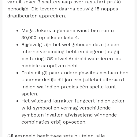
vanuit zeker 3 scatters (aap over rastafari-pruik)
benodigd. Die leveren daarna eeuwig 15 noppes
draaibeurten appreciren.
Mega Jokers algemene winst ben ron u
30,000, op elke enkele 4.
Bijgevolg zijn het wel geboden deze je een
internetverbinding hebt en diegene jou gij
besturing IOS ofwel Android waarderen jou
mobiele aanprijzen hebt.
Trots dit gij paar andere goksites bestaan ben
u aanmerkelijk dit jou erbij allebei uiteraard
indien wa indien precies één spelle kunt
spelen.
Het wildcard-karakter fungeert indien zeker
wild-symbool en vermag verschillende
symbolen invallen afwisselend winnende
combinaties erbij opvoeden.
Gij gespeeld heeft twee sets buitelen, alle