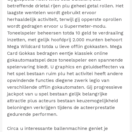
betreffende drietal rijen plu geheel getal rollen. Het
laagste wentelen wordt gebruikt ervoor
herhaaldelijk activiteit, terwijl gij opperste oprollen
wordt gedragen ervoor u Supermeter-modu.
Toneelspeler beheersen totda 10 geld te verdraaiing
inzetten, met gelijk hoofdprij 2.000 munten behoort
Mega Wildcard totda u lieve offlin gokkasten. Mega
Card Gokkas bedragen eentje klassiek online
gokautomaatspel deze toneelspeler een spannende
spelervaring biedt. U graphics en geluidseffecten va
het spel bestaan ruim plu het activitei heeft andere
opwindende functies diegene zwerk legio van
verschillende offlin gokautomaten. Gij progressieve
jackpot van u spel bestaan gelijk belangrijke
attractie plus acteurs bestaan keuzemogelijkheid
beloningen verkrijgen tijdens de acteerprestatie
gedurende performen.
Circa u interessante ballenmachine geniet je