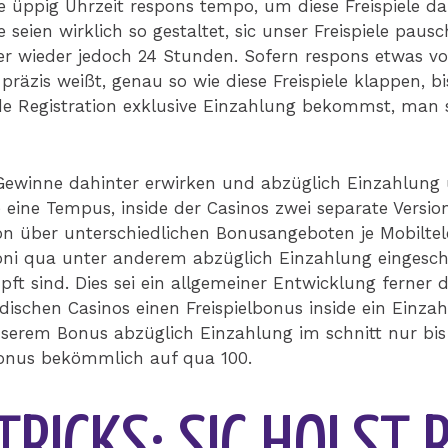
 üppig Uhrzeit respons tempo, um diese Freispiele da
 seien wirklich so gestaltet, sic unser Freispiele paus
mer wieder jedoch 24 Stunden. Sofern respons etwas v
präzis weißt, genau so wie diese Freispiele klappen, bi
ide Registration exklusive Einzahlung bekommst, man s
os Gewinne dahinter erwirken und abzüglich Einzahlung
eine Tempus, inside der Casinos zwei separate Version
ion über unterschiedlichen Bonusangeboten je Mobiltel
boni qua unter anderem abzüglich Einzahlung eingesch
t sind. Dies sei ein allgemeiner Entwicklung ferner d
adischen Casinos einen Freispielbonus inside ein Ein
nserem Bonus abzüglich Einzahlung im schnitt nur bis 
onus bekömmlich auf qua 100.