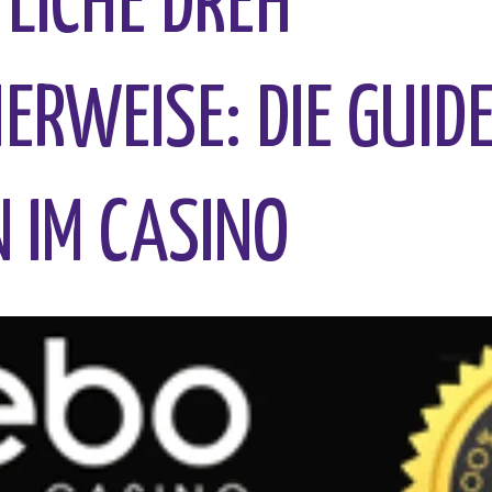
TLICHE DREH
ERWEISE: DIE GUID
N IM CASINO