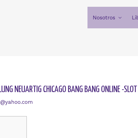
Nosotros
Li
AHLUNG NEUARTIG CHICAGO BANG BANG ONLINE -SLO
6@yahoo.com