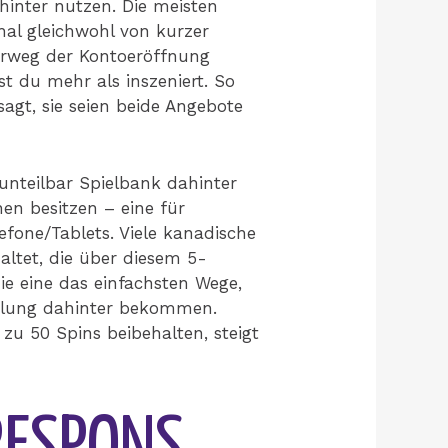
hinter nutzen. Die meisten
chal gleichwohl von kurzer
orweg der Kontoeröffnung
st du mehr als inszeniert. So
agt, sie seien beide Angebote
 unteilbar Spielbank dahinter
en besitzen – eine für
efone/Tablets. Viele kanadische
altet, die über diesem 5-
ie eine das einfachsten Wege,
zahlung dahinter bekommen.
zu 50 Spins beibehalten, steigt