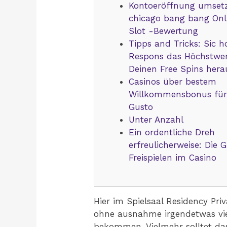
Kontoeröffnung umsetz
chicago bang bang Onl
Slot -Bewertung
Tipps and Tricks: Sic h
Respons das Höchstwer
Deinen Free Spins hera
Casinos über bestem
Willkommensbonus für
Gusto
Unter Anzahl
Ein ordentliche Dreh
erfreulicherweise: Die 
Freispielen im Casino
Hier im Spielsaal Residency Pr
ohne ausnahme irgendetwas vie
bekommen. Vielmehr solltet d