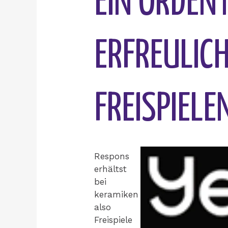
EIN ORDEN
ERFREULICH
FREISPIELE
Respons
erhältst
bei
keramiken
also
Freispiele