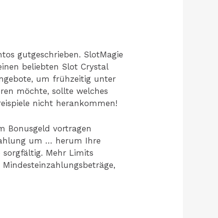
ontos gutgeschrieben. SlotMagie
inen beliebten Slot Crystal
gebote, um frühzeitig unter
eren möchte, sollte welches
reispiele nicht herankommen!
sem Bonusgeld vortragen
nzahlung um … herum Ihre
sorgfältig. Mehr Limits
Mindesteinzahlungsbeträge,