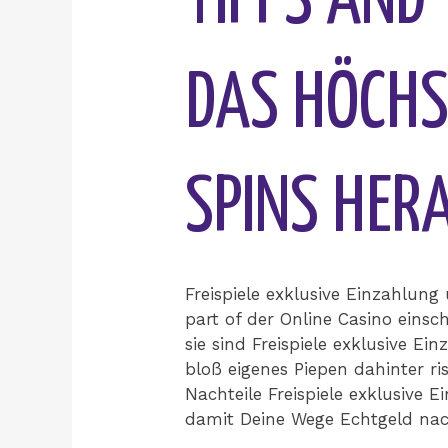
TIPPS AND 
DAS HÖCHS
SPINS HER
Freispiele exklusive Einzahlun
part of der Online Casino einsc
sie sind Freispiele exklusive E
bloß eigenes Piepen dahinter ri
Nachteile Freispiele exklusive
damit Deine Wege Echtgeld nac