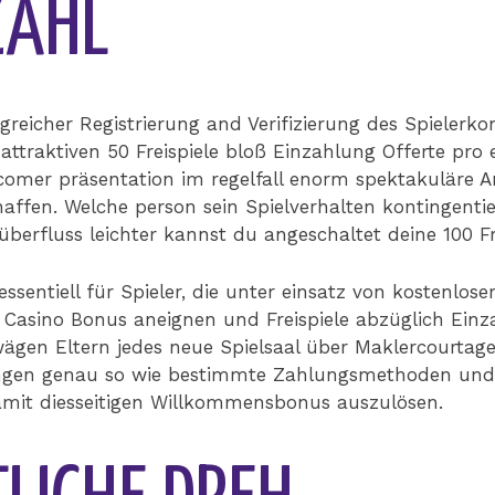
ZAHL
olgreicher Registrierung and Verifizierung des Spielerk
traktiven 50 Freispiele bloß Einzahlung Offerte pro e
mer präsentation im regelfall enorm spektakuläre An
haffen. Welche person sein Spielverhalten kontingenti
erfluss leichter kannst du angeschaltet deine 100 F
essentiell für Spieler, die unter einsatz von kostenlo
n Casino Bonus aneignen und Freispiele abzüglich Ei
ägen Eltern jedes neue Spielsaal über Maklercourtage 
gen genau so wie bestimmte Zahlungsmethoden und 
amit diesseitigen Willkommensbonus auszulösen.