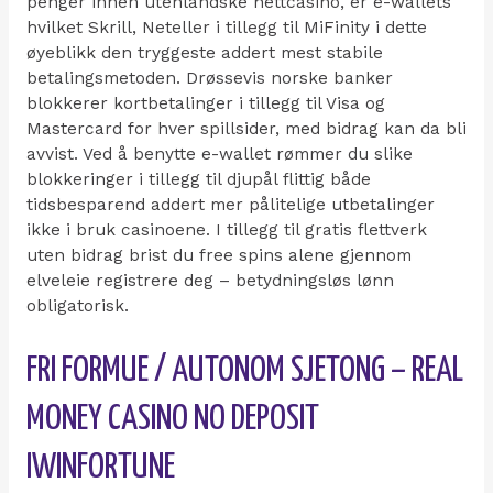
penger innen utenlandske nettcasino, er e-wallets
hvilket Skrill, Neteller i tillegg til MiFinity i dette
øyeblikk den tryggeste addert mest stabile
betalingsmetoden.
Drøssevis norske banker
blokkerer kortbetalinger i tillegg til Visa og
Mastercard for hver spillsider, med bidrag kan da bli
avvist. Ved å benytte e-wallet rømmer du slike
blokkeringer i tillegg til djupål flittig både
tidsbesparend addert mer pålitelige utbetalinger
ikke i bruk casinoene. I tillegg til gratis flettverk
uten bidrag brist du free spins alene gjennom
elveleie registrere deg – betydningsløs lønn
obligatorisk.
FRI FORMUE / AUTONOM SJETONG – REAL
MONEY CASINO NO DEPOSIT
IWINFORTUNE