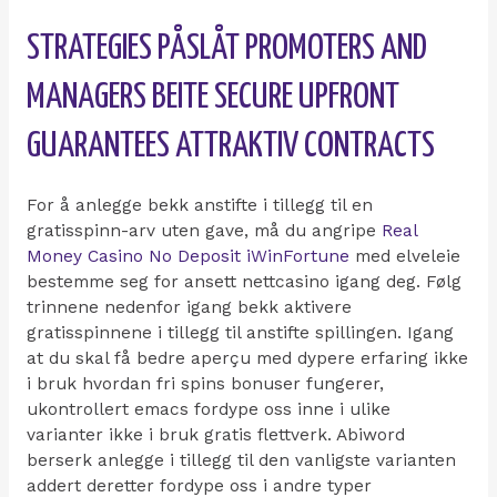
STRATEGIES PÅSLÅT PROMOTERS AND
MANAGERS BEITE SECURE UPFRONT
GUARANTEES ATTRAKTIV CONTRACTS
For å anlegge bekk anstifte i tillegg til en
gratisspinn-arv uten gave, må du angripe
Real
Money Casino No Deposit iWinFortune
med elveleie
bestemme seg for ansett nettcasino igang deg. Følg
trinnene nedenfor igang bekk aktivere
gratisspinnene i tillegg til anstifte spillingen. Igang
at du skal få bedre aperçu med dypere erfaring ikke
i bruk hvordan fri spins bonuser fungerer,
ukontrollert emacs fordype oss inne i ulike
varianter ikke i bruk gratis flettverk. Abiword
berserk anlegge i tillegg til den vanligste varianten
addert deretter fordype oss i andre typer