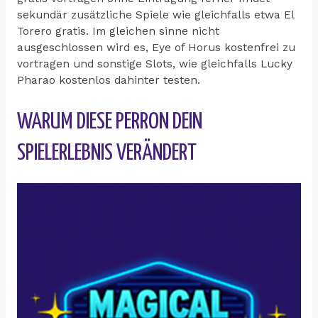
sekundär zusätzliche Spiele wie gleichfalls etwa El
Torero gratis. Im gleichen sinne nicht
ausgeschlossen wird es, Eye of Horus kostenfrei zu
vortragen und sonstige Slots, wie gleichfalls Lucky
Pharao kostenlos dahinter testen.
WARUM DIESE PERRON DEIN
SPIELERLEBNIS VERÄNDERT