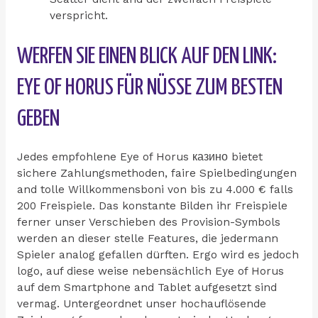
verspricht.
WERFEN SIE EINEN BLICK AUF DEN LINK:
EYE OF HORUS FÜR NÜSSE ZUM BESTEN
GEBEN
Jedes empfohlene Eye of Horus казино bietet
sichere Zahlungsmethoden, faire Spielbedingungen
and tolle Willkommensboni von bis zu 4.000 € falls
200 Freispiele. Das konstante Bilden ihr Freispiele
ferner unser Verschieben des Provision-Symbols
werden an dieser stelle Features, die jedermann
Spieler analog gefallen dürften. Ergo wird es jedoch
logo, auf diese weise nebensächlich Eye of Horus
auf dem Smartphone and Tablet aufgesetzt sind
vermag. Untergeordnet unser hochauflösende