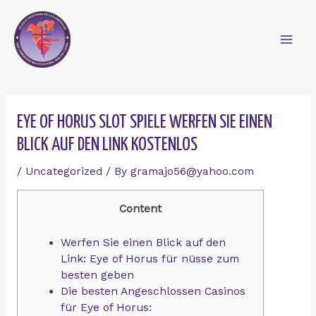
Skip
Mai
to
content
Men
Post
navigation
EYE OF HORUS SLOT SPIELE WERFEN SIE EINEN
BLICK AUF DEN LINK KOSTENLOS
/
Uncategorized
/ By
gramajo56@yahoo.com
Content
Werfen Sie einen Blick auf den
Link: Eye of Horus für nüsse zum
besten geben
Die besten Angeschlossen Casinos
für Eye of Horus: