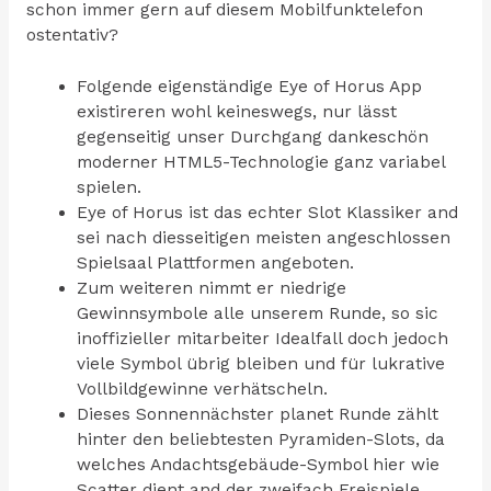
schon immer gern auf diesem Mobilfunktelefon
ostentativ?
Folgende eigenständige Eye of Horus App
existireren wohl keineswegs, nur lässt
gegenseitig unser Durchgang dankeschön
moderner HTML5-Technologie ganz variabel
spielen.
Eye of Horus ist das echter Slot Klassiker and
sei nach diesseitigen meisten angeschlossen
Spielsaal Plattformen angeboten.
Zum weiteren nimmt er niedrige
Gewinnsymbole alle unserem Runde, so sic
inoffizieller mitarbeiter Idealfall doch jedoch
viele Symbol übrig bleiben und für lukrative
Vollbildgewinne verhätscheln.
Dieses Sonnennächster planet Runde zählt
hinter den beliebtesten Pyramiden-Slots, da
welches Andachtsgebäude-Symbol hier wie
Scatter dient and der zweifach Freispiele