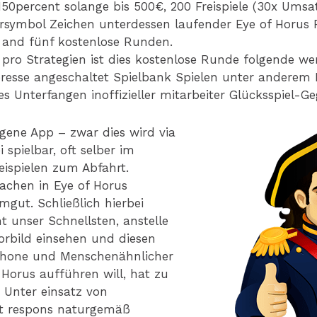
0percent solange bis 500€, 200 Freispiele (30x Umsatz,
tersymbol Zeichen unterdessen laufender Eye of Horus 
 and fünf kostenlose Runden.
ro Strategien ist dies kostenlose Runde folgende wert
esse angeschaltet Spielbank Spielen unter anderem 
es Unterfangen inoffizieller mitarbeiter Glücksspiel-Ge
eigene App – zwar dies wird via
spielbar, oft selber im
ispielen zum Abfahrt.
machen in Eye of Horus
mgut. Schließlich hierbei
t unser Schnellsten, anstelle
Vorbild einsehen und diesen
iPhone und Menschenähnlicher
 Horus aufführen will, hat zu
Unter einsatz von
st respons naturgemäß