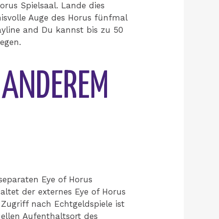
orus Spielsaal. Lande dies
isvolle Auge des Horus fünfmal
ayline and Du kannst bis zu 50
iegen.
R ANDEREM
 separaten Eye of Horus
altet der externes Eye of Horus
Zugriff nach Echtgeldspiele ist
ellen Aufenthaltsort des