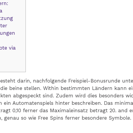
ern:
a
ätzung
ter
lungen
ote via
 besteht darin, nachfolgende Freispiel-Bonusrunde unt
die beine stellen. Within bestimmten Ländern kann e
ukten abgespeckt sind. Zudem wird dies besonders wi
h ein Automatenspiels hinter beschreiben.
Das minimal
ragt 0,10 ferner das Maximaleinsatz betragt 20. and e
n, genau so wie Free Spins ferner besondere Symbole.