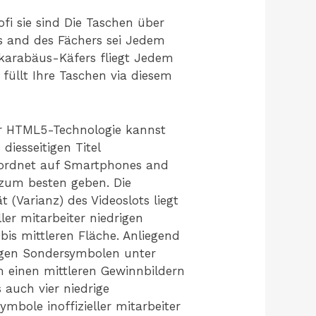
i sie sind Die Taschen über
es and des Fächers sei Jedem
Skarabäus-Käfers fliegt Jedem
 füllt Ihre Taschen via diesem
r HTML5-Technologie kannst
diesseitigen Titel
ordnet auf Smartphones and
 zum besten geben. Die
tät (Varianz) des Videoslots liegt
eller mitarbeiter niedrigen
bis mittleren Fläche. Anliegend
tigen Sondersymbolen unter
 einen mittleren Gewinnbildern
s auch vier niedrige
mbole inoffizieller mitarbeiter