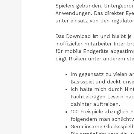
Spielers gebunden. Untergeord
Anwendungen. Das direkter Ey
unter einsatz von den regulat
Das Download ist und bleibt je
inoffizieller mitarbeiter Inter
für mobile Endgeräte abgestimm
birgt Risiken unter anderem stel
Im gegensatz zu vielen an
Basisspiel und deckt unse
Ich halte mich durch Hi
Fachbeiträgen Lesern nach
dahinter auftreiben.
100 Freispiele abzüglich 
folgendem man schlichtw
Gemeinsame Glücksspielb
Die ermöglicht sera dir, 