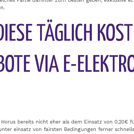
n.
DIESE TÄGLICH KOS
BOTE VIA E-ELEKTR
Horus bereits nicht eher als dem Einsatz von 0,20€ fü
ter einsatz von fairsten Bedingungen ferner schnells