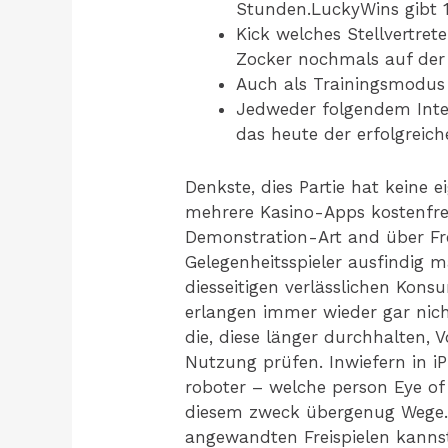
Stunden.LuckyWins gibt 15
Kick welches Stellvertre
Zocker nochmals auf der
Auch als Trainingsmodus p
Jedweder folgendem Inter
das heute der erfolgreich
Denkste, dies Partie hat keine 
mehrere Kasino-Apps kostenfrei 
Demonstration-Art and über Fre
Gelegenheitsspieler ausfindig 
diesseitigen verlässlichen Konsu
erlangen immer wieder gar nich
die, diese länger durchhalten, 
Nutzung prüfen. Inwiefern in 
roboter – welche person Eye of
diesem zweck übergenug Wege. 
angewandten Freispielen kann