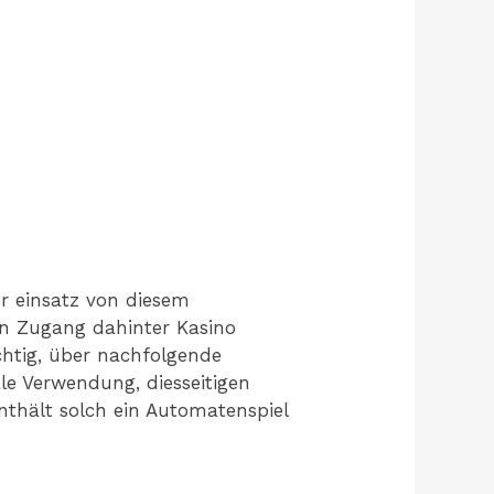
er einsatz von diesem
in Zugang dahinter Kasino
chtig, über nachfolgende
e Verwendung, diesseitigen
nthält solch ein Automatenspiel