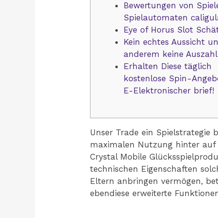
Bewertungen von Spiel
Spielautomaten caligul
Eye of Horus Slot Sch
Kein echtes Aussicht un
anderem keine Auszah
Erhalten Diese täglich
kostenlose Spin-Angeb
E-Elektronischer brief!
Unser Trade ein Spielstrategie
maximalen Nutzung hinter auf 
Crystal Mobile Glücksspielprod
technischen Eigenschaften solc
Eltern anbringen vermögen, bet
ebendiese erweiterte Funktione