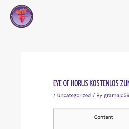
Skip
to
content
Post
navigation
EYE OF HORUS KOSTENLOS ZU
/
Uncategorized
/ By
gramajo5
Content