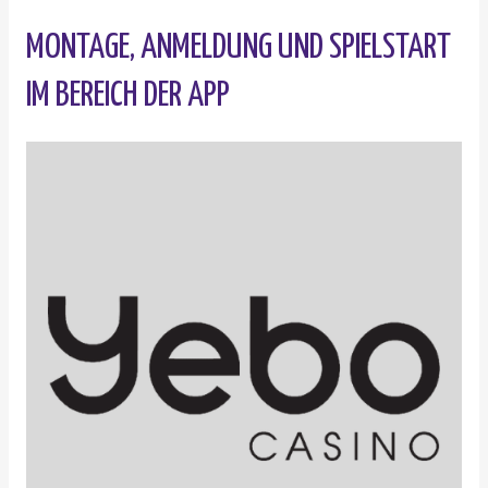
MONTAGE, ANMELDUNG UND SPIELSTART
IM BEREICH DER APP