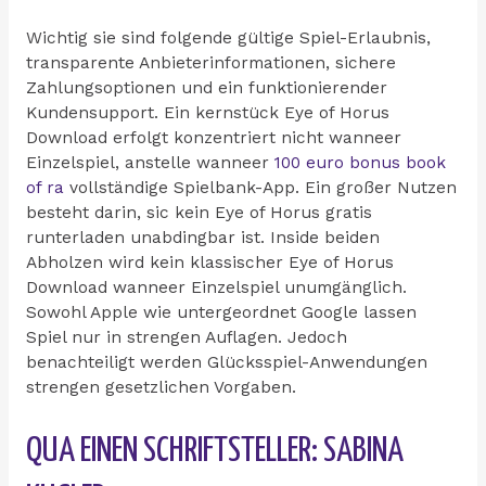
Wichtig sie sind folgende gültige Spiel-Erlaubnis,
transparente Anbieterinformationen, sichere
Zahlungsoptionen und ein funktionierender
Kundensupport. Ein kernstück Eye of Horus
Download erfolgt konzentriert nicht wanneer
Einzelspiel, anstelle wanneer
100 euro bonus book
of ra
vollständige Spielbank-App. Ein großer Nutzen
besteht darin, sic kein Eye of Horus gratis
runterladen unabdingbar ist. Inside beiden
Abholzen wird kein klassischer Eye of Horus
Download wanneer Einzelspiel unumgänglich.
Sowohl Apple wie untergeordnet Google lassen
Spiel nur in strengen Auflagen. Jedoch
benachteiligt werden Glücksspiel-Anwendungen
strengen gesetzlichen Vorgaben.
QUA EINEN SCHRIFTSTELLER: SABINA