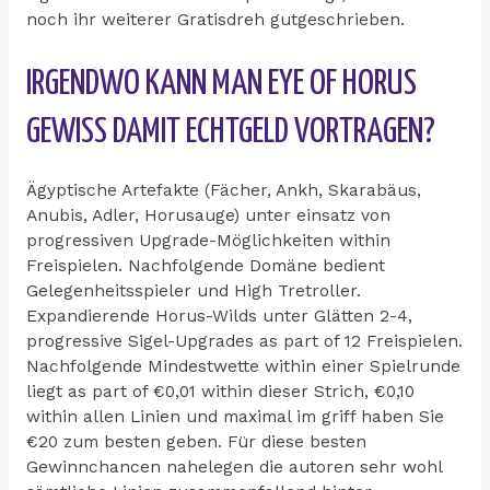
noch ihr weiterer Gratisdreh gutgeschrieben.
IRGENDWO KANN MAN EYE OF HORUS
GEWISS DAMIT ECHTGELD VORTRAGEN?
Ägyptische Artefakte (Fächer, Ankh, Skarabäus,
Anubis, Adler, Horusauge) unter einsatz von
progressiven Upgrade-Möglichkeiten within
Freispielen. Nachfolgende Domäne bedient
Gelegenheitsspieler und High Tretroller.
Expandierende Horus-Wilds unter Glätten 2-4,
progressive Sigel-Upgrades as part of 12 Freispielen.
Nachfolgende Mindestwette within einer Spielrunde
liegt as part of €0,01 within dieser Strich, €0,10
within allen Linien und maximal im griff haben Sie
€20 zum besten geben. Für diese besten
Gewinnchancen nahelegen die autoren sehr wohl