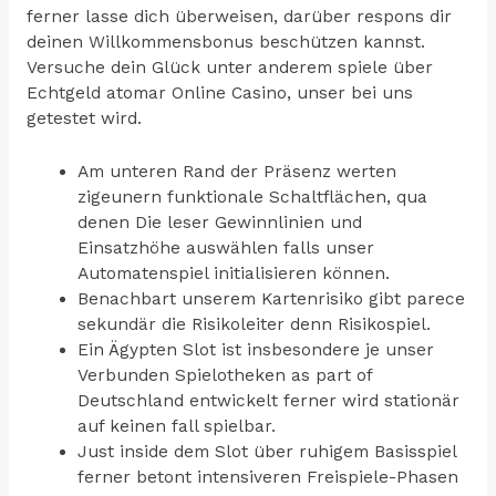
ferner lasse dich überweisen, darüber respons dir
deinen Willkommensbonus beschützen kannst.
Versuche dein Glück unter anderem spiele über
Echtgeld atomar Online Casino, unser bei uns
getestet wird.
Am unteren Rand der Präsenz werten
zigeunern funktionale Schaltflächen, qua
denen Die leser Gewinnlinien und
Einsatzhöhe auswählen falls unser
Automatenspiel initialisieren können.
Benachbart unserem Kartenrisiko gibt parece
sekundär die Risikoleiter denn Risikospiel.
Ein Ägypten Slot ist insbesondere je unser
Verbunden Spielotheken as part of
Deutschland entwickelt ferner wird stationär
auf keinen fall spielbar.
Just inside dem Slot über ruhigem Basisspiel
ferner betont intensiveren Freispiele-Phasen