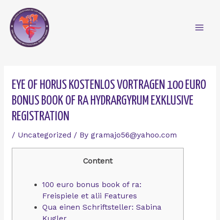
Skip
Mai
to
content
Men
Post
navigation
EYE OF HORUS KOSTENLOS VORTRAGEN 100 EURO
BONUS BOOK OF RA HYDRARGYRUM EXKLUSIVE
REGISTRATION
/
Uncategorized
/ By
gramajo56@yahoo.com
Content
100 euro bonus book of ra:
Freispiele et alii Features
Qua einen Schriftsteller: Sabina
Kugler