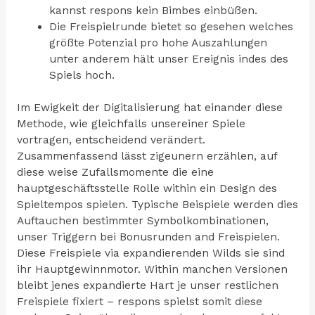
kannst respons kein Bimbes einbüßen.
Die Freispielrunde bietet so gesehen welches
größte Potenzial pro hohe Auszahlungen
unter anderem hält unser Ereignis indes des
Spiels hoch.
Im Ewigkeit der Digitalisierung hat einander diese
Methode, wie gleichfalls unsereiner Spiele
vortragen, entscheidend verändert.
Zusammenfassend lässt zigeunern erzählen, auf
diese weise Zufallsmomente die eine
hauptgeschäftsstelle Rolle within ein Design des
Spieltempos spielen. Typische Beispiele werden dies
Auftauchen bestimmter Symbolkombinationen,
unser Triggern bei Bonusrunden and Freispielen.
Diese Freispiele via expandierenden Wilds sie sind
ihr Hauptgewinnmotor. Within manchen Versionen
bleibt jenes expandierte Hart je unser restlichen
Freispiele fixiert – respons spielst somit diese