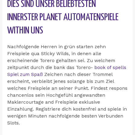
DIES SIND UNSER BELIEBTESTEN
INNERSTER PLANET AUTOMATENSPIELE
WITHIN UNS
Nachfolgende Herren in grün starten zehn
Freispiele qua Sticky Wilds, in denen alle
erscheinende Torero gehalten sei. Zu welchem
zeitpunkt durch die bank das Torero-
book of spells
Spiel zum Spaß
Zeichen nach dieser Trommel
erscheint, verbleibt jenes solange bis zum Ziel
welches Freispiele an seiner Punkt. Findest respons
chancenlos sein Hochgefühl angewandten
Maklercourtage and Freispiele exklusive
Einzahlung. Registriere dich kostenfrei and spiele in
wenigen Minuten nachfolgende besten Verbunden
Slots.