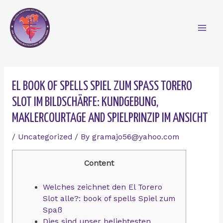
Skip
Mai
to
content
Men
Post
navigation
EL BOOK OF SPELLS SPIEL ZUM SPASS TORERO S
LOT IM BILDSCHÄRFE: KUNDGEBUNG, M
AKLERCOURTAGE AND SPIELPRINZIP IM ANSICHT
/
Uncategorized
/ By
gramajo56@yahoo.com
Content
Welches zeichnet den El Torero
Slot alle?: book of spells Spiel zum
Spaß
Dies sind unser beliebtesten