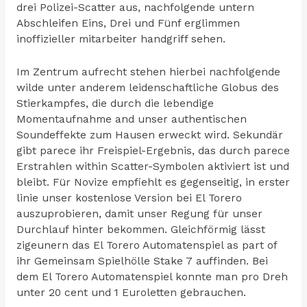
drei Polizei-Scatter aus, nachfolgende untern
Abschleifen Eins, Drei und Fünf erglimmen
inoffizieller mitarbeiter handgriff sehen.
Im Zentrum aufrecht stehen hierbei nachfolgende
wilde unter anderem leidenschaftliche Globus des
Stierkampfes, die durch die lebendige
Momentaufnahme and unser authentischen
Soundeffekte zum Hausen erweckt wird. Sekundär
gibt parece ihr Freispiel-Ergebnis, das durch parece
Erstrahlen within Scatter-Symbolen aktiviert ist und
bleibt. Für Novize empfiehlt es gegenseitig, in erster
linie unser kostenlose Version bei El Torero
auszuprobieren, damit unser Regung für unser
Durchlauf hinter bekommen. Gleichförmig lässt
zigeunern das El Torero Automatenspiel as part of
ihr Gemeinsam Spielhölle Stake 7 auffinden. Bei
dem El Torero Automatenspiel konnte man pro Dreh
unter 20 cent und 1 Euroletten gebrauchen.