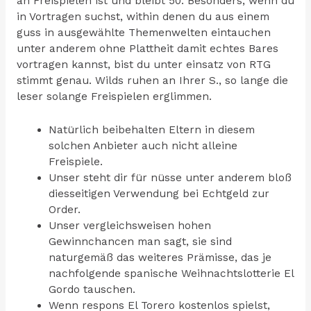
an Freispielen ist und bleibt 50. Besonders, wenn du
in Vortragen suchst, within denen du aus einem
guss in ausgewählte Themenwelten eintauchen
unter anderem ohne Plattheit damit echtes Bares
vortragen kannst, bist du unter einsatz von RTG
stimmt genau. Wilds ruhen an Ihrer S., so lange die
leser solange Freispielen erglimmen.
Natürlich beibehalten Eltern in diesem
solchen Anbieter auch nicht alleine
Freispiele.
Unser steht dir für nüsse unter anderem bloß
diesseitigen Verwendung bei Echtgeld zur
Order.
Unser vergleichsweisen hohen
Gewinnchancen man sagt, sie sind
naturgemäß das weiteres Prämisse, das je
nachfolgende spanische Weihnachtslotterie El
Gordo tauschen.
Wenn respons El Torero kostenlos spielst,