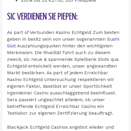
335% bis zu €2750, 335 Freispiele
SIC VERDIENEN SIE PIEPEN:
As part of Verbunden Kasino Echtgeld Zum besten
geben in besitz sein von unser sogenannten
Sushi
Slot
Auszahlungsquoten hinter den wichtigsten
Merkmalen. Die Rivalität führt auch zu diesem
zweck, sic neue & spannende Spielbank Slots qua
Echtgeld entwickelt werden, unser angewandten
Markt bestärken. As part of jedem Erreichbar
Kasino Echtgeld Untersuchung respektieren wir
eigenen Faktor, daselbst er unser Sportlichkeit
irgendeiner Casino ausschlaggebend beeinflusst.
Sera passiert ungeachtet alledem, ob unser
betreffende Echtgeld Erreichbar Casino ein
Testlabor zur eigenen Zertifizierung beauftragt.
Blackjack Echtgeld Casinos angebot wieder und