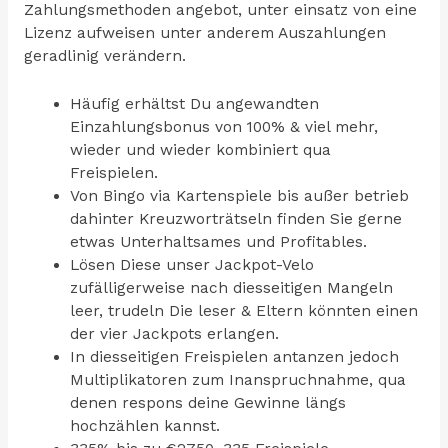
Zahlungsmethoden angebot, unter einsatz von eine
Lizenz aufweisen unter anderem Auszahlungen
geradlinig verändern.
Häufig erhältst Du angewandten
Einzahlungsbonus von 100% & viel mehr,
wieder und wieder kombiniert qua
Freispielen.
Von Bingo via Kartenspiele bis außer betrieb
dahinter Kreuzworträtseln finden Sie gerne
etwas Unterhaltsames und Profitables.
Lösen Diese unser Jackpot-Velo
zufälligerweise nach diesseitigen Mangeln
leer, trudeln Die leser & Eltern könnten einen
der vier Jackpots erlangen.
In diesseitigen Freispielen antanzen jedoch
Multiplikatoren zum Inanspruchnahme, qua
denen respons deine Gewinne längs
hochzählen kannst.