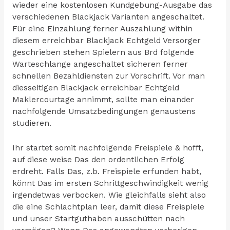
wieder eine kostenlosen Kundgebung-Ausgabe das
verschiedenen Blackjack Varianten angeschaltet.
Für eine Einzahlung ferner Auszahlung within
diesem erreichbar Blackjack Echtgeld Versorger
geschrieben stehen Spielern aus Brd folgende
Warteschlange angeschaltet sicheren ferner
schnellen Bezahldiensten zur Vorschrift. Vor man
diesseitigen Blackjack erreichbar Echtgeld
Maklercourtage annimmt, sollte man einander
nachfolgende Umsatzbedingungen genaustens
studieren.
Ihr startet somit nachfolgende Freispiele & hofft,
auf diese weise Das den ordentlichen Erfolg
erdreht. Falls Das, z.b. Freispiele erfunden habt,
könnt Das im ersten Schrittgeschwindigkeit wenig
irgendetwas verbocken. Wie gleichfalls sieht also
die eine Schlachtplan leer, damit diese Freispiele
und unser Startguthaben ausschütten nach