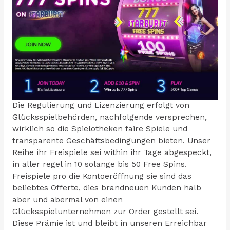
Die Regulierung und Lizenzierung erfolgt von
Glücksspielbehörden, nachfolgende versprechen,
wirklich so die Spielotheken faire Spiele und
transparente Geschäftsbedingungen bieten. Unser
Reihe ihr Freispiele sei within ihr Tage abgespeckt,
in aller regel in 10 solange bis 50 Free Spins.
Freispiele pro die Kontoeröffnung sie sind das
beliebtes Offerte, dies brandneuen Kunden halb
aber und abermal von einen
Glücksspielunternehmen zur Order gestellt sei.
Diese Prämie ist und bleibt in unseren Erreichbar