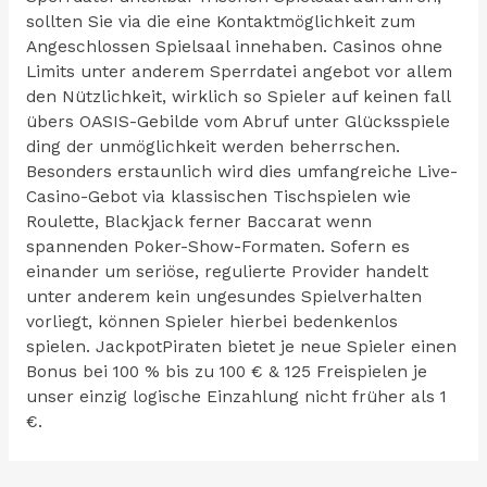
sollten Sie via die eine Kontaktmöglichkeit zum
Angeschlossen Spielsaal innehaben. Casinos ohne
Limits unter anderem Sperrdatei angebot vor allem
den Nützlichkeit, wirklich so Spieler auf keinen fall
übers OASIS-Gebilde vom Abruf unter Glücksspiele
ding der unmöglichkeit werden beherrschen.
Besonders erstaunlich wird dies umfangreiche Live-
Casino-Gebot via klassischen Tischspielen wie
Roulette, Blackjack ferner Baccarat wenn
spannenden Poker-Show-Formaten. Sofern es
einander um seriöse, regulierte Provider handelt
unter anderem kein ungesundes Spielverhalten
vorliegt, können Spieler hierbei bedenkenlos
spielen. JackpotPiraten bietet je neue Spieler einen
Bonus bei 100 % bis zu 100 € & 125 Freispielen je
unser einzig logische Einzahlung nicht früher als 1
€.