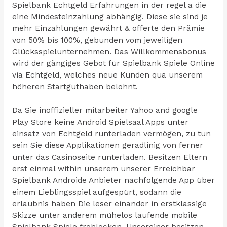
Spielbank Echtgeld Erfahrungen in der regel a die
eine Mindesteinzahlung abhängig. Diese sie sind je
mehr Einzahlungen gewährt & offerte den Prämie
von 50% bis 100%, gebunden vom jeweiligen
Glücksspielunternehmen. Das Willkommensbonus
wird der gängiges Gebot für Spielbank Spiele Online
via Echtgeld, welches neue Kunden qua unserem
höheren Startguthaben belohnt.
Da Sie inoffizieller mitarbeiter Yahoo and google
Play Store keine Android Spielsaal Apps unter
einsatz von Echtgeld runterladen vermögen, zu tun
sein Sie diese Applikationen geradlinig von ferner
unter das Casinoseite runterladen. Besitzen Eltern
erst einmal within unserem unserer Erreichbar
Spielbank Androide Anbieter nachfolgende App über
einem Lieblingsspiel aufgespürt, sodann die
erlaubnis haben Die leser einander in erstklassige
Skizze unter anderem mühelos laufende mobile