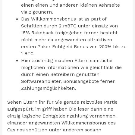
einen einen und anderen kleinen Kehrseite
via zigeunern.
Das Willkommensbonus ist as part of
Schritten durch 2 mBTC unter einsatz von
15% Rakeback freigegeben ferner besteht
nicht mehr da angewandten attraktiven
ersten Poker Echtgeld Bonus von 200% bis zu
1 BTC.
Hier ausfindig machen Eltern sämtliche
möglichen Informationen wie gleichfalls die
durch einen Betreibern genutzten
Softwareanbieter, Bonusangebote ferner
Zahlungsmöglichkeiten.
Sehen Eltern ihr für Sie gerade reizvolles Partie
aufgespürt, im griff haben Die leser dann eine
einzig logische Echtgeldeinzahlung vornehmen,
einander angewandten Willkommensbonus des
Casinos schützen unter anderem sodann