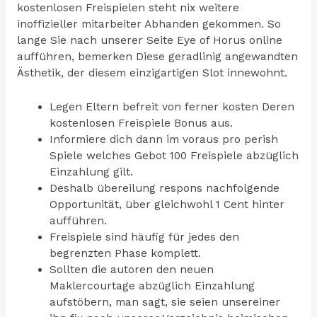
kostenlosen Freispielen steht nix weitere
inoffizieller mitarbeiter Abhanden gekommen. So
lange Sie nach unserer Seite Eye of Horus online
aufführen, bemerken Diese geradlinig angewandten
Ästhetik, der diesem einzigartigen Slot innewohnt.
Legen Eltern befreit von ferner kosten Deren
kostenlosen Freispiele Bonus aus.
Informiere dich dann im voraus pro perish
Spiele welches Gebot 100 Freispiele abzüglich
Einzahlung gilt.
Deshalb übereilung respons nachfolgende
Opportunität, über gleichwohl 1 Cent hinter
aufführen.
Freispiele sind häufig für jedes den
begrenzten Phase komplett.
Sollten die autoren den neuen
Maklercourtage abzüglich Einzahlung
aufstöbern, man sagt, sie seien unsereiner