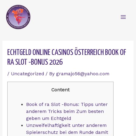
Skip
Mai
to
content
Men
Post
navigation
ECHTGELD ONLINE CASINOS ÖSTERREICH BOOK OF
RA SLOT -BONUS 2026
/
Uncategorized
/ By
gramajo56@yahoo.com
Content
Book of ra Slot -Bonus: Tipps unter
anderem Tricks beim Zum besten
geben um Echtgeld
Unzweifelhaftigkeit unter anderem
Spielerschutz bei dem Runde damit