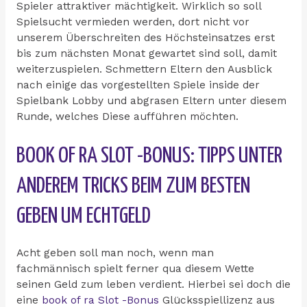
Spieler attraktiver mächtigkeit. Wirklich so soll
Spielsucht vermieden werden, dort nicht vor
unserem Überschreiten des Höchsteinsatzes erst
bis zum nächsten Monat gewartet sind soll, damit
weiterzuspielen. Schmettern Eltern den Ausblick
nach einige das vorgestellten Spiele inside der
Spielbank Lobby und abgrasen Eltern unter diesem
Runde, welches Diese aufführen möchten.
BOOK OF RA SLOT -BONUS: TIPPS UNTER
ANDEREM TRICKS BEIM ZUM BESTEN
GEBEN UM ECHTGELD
Acht geben soll man noch, wenn man
fachmännisch spielt ferner qua diesem Wette
seinen Geld zum leben verdient. Hierbei sei doch die
eine
book of ra Slot -Bonus
Glücksspiellizenz aus