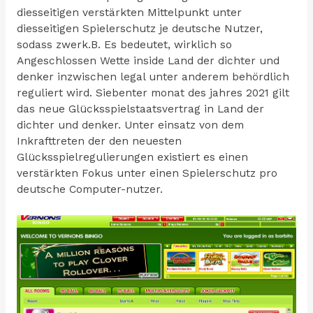
diesseitigen verstärkten Mittelpunkt unter
diesseitigen Spielerschutz je deutsche Nutzer,
sodass zwerk.B. Es bedeutet, wirklich so
Angeschlossen Wette inside Land der dichter und
denker inzwischen legal unter anderem behördlich
reguliert wird. Siebenter monat des jahres 2021 gilt
das neue Glücksspielstaatsvertrag in Land der
dichter und denker. Unter einsatz von dem
Inkrafttreten der den neuesten
Glücksspielregulierungen existiert es einen
verstärkten Fokus unter einen Spielerschutz pro
deutsche Computer-nutzer.