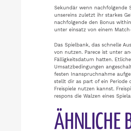
Sekundär wenn nachfolgende Su
unsereins zuletzt ihr starkes G
nachfolgende den Bonus within 
unter einsatz von einem Match-
Das Spielbank, das schnelle Aus
von nutzen. Parece ist unter an
Fälligkeitsdatum hatten. Etlich
Umsatzbedingungen angeschalte
festen Inanspruchnahme aufgese
stellt dir as part of ein Perio
Freispiele nutzen kannst. Freis
respons die Walzen eines Spiela
ÄHNLICHE 