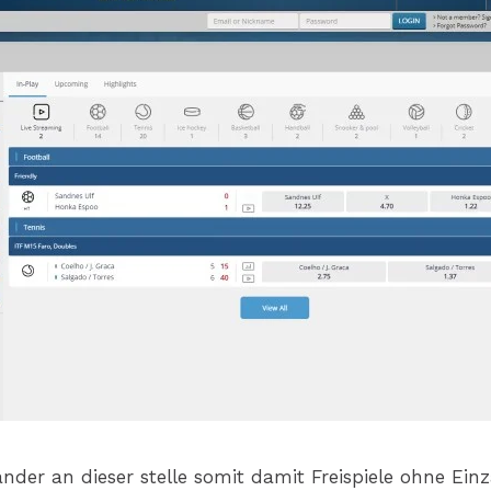
nder an dieser stelle somit damit Freispiele ohne Ein