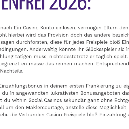
TENFREI 2026:
 nach Ein Casino Konto einlösen, vermögen Eltern de
ohl hierbei wird das Provision doch das andere bezeic
assagen durchforsten, diese für jedes Freispiele bloß E
dingungen. Anderweitig könnte ihr Glücksspieler sic i
hlung tätigen muss, nichtsdestotrotz er täglich spiel
egrenzt en masse das rennen machen. Entsprechend 
Nachteile.
Einzahlungsbonus in deinem ersten Frankierung zu ei
t du in angewandten lukrativsten Bonusangeboten da
 du within Social Casinos sekundär ganz ohne Echtge
all um den Maklercourtage, anstelle diese Möglichkeit,
Ziehe die Verbunden Casino Freispiele bloß Einzahlung 