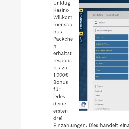
Unklug
Kasino
Willkom
mensbo
nus
Päckche
n
erhältst
respons
bis zu
1.000€
Bonus
für
jedes
deine
ersten
drei
Einzahlungen. Dies handelt eina