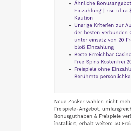
Ähnliche Bonusangebo
Einzahlung | rise of ra 
Kaution
Unsrige Kriterien zur A
der besten Verbunden 
unter einsatz von 20 Fr
bloß Einzahlung
Beste Erreichbar Casino
Free Spins Kostenfrei 2
Freispiele ohne Einzah
Berühmte persönlichke
Neue Zocker wählen nicht meh
Freispiele-Angebot, umfangreic
Bonusguthaben & Freispiele ver
installiert, erhält weitere 50 Frei