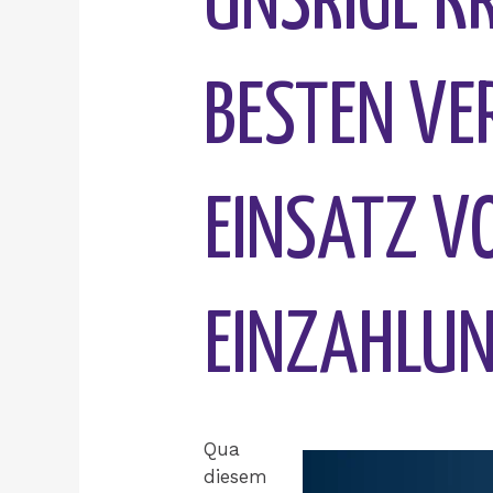
UNSRIGE K
BESTEN VE
EINSATZ VO
INZAHLUN
Qua
diesem