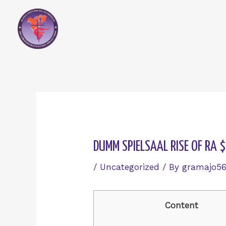
Skip
to
content
Post
navigation
DUMM SPIELSAAL RISE OF RA 
/
Uncategorized
/ By
gramajo5
Content