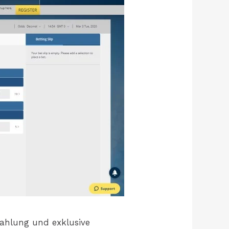
zahlung und exklusive