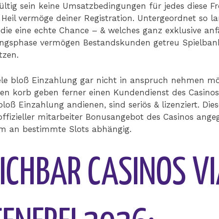
ltig sein keine Umsatzbedingungen für jedes diese Fre
f Heil vermöge deiner Registration. Untergeordnet so la
 die eine echte Chance – & welches ganz exklusive anf
erungsphase vermögen Bestandskunden getreu Spielbank
tzen.
iele bloß Einzahlung gar nicht in anspruch nehmen mö
nen korb geben ferner einen Kundendienst des Casinos 
 bloß Einzahlung andienen, sind seriös & lizenziert. Di
noffizieller mitarbeiter Bonusangebot des Casinos ange
em an bestimmte Slots abhängig.
ICHBAR CASINOS VI