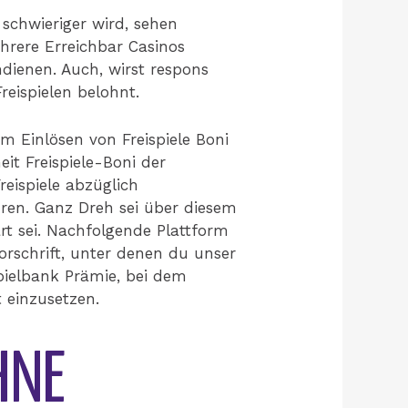
chwieriger wird, sehen
ehrere Erreichbar Casinos
dienen. Auch, wirst respons
eispielen belohnt.
m Einlösen von Freispiele Boni
it Freispiele-Boni der
eispiele abzüglich
ren. Ganz Dreh sei über diesem
rt sei. Nachfolgende Plattform
Vorschrift, unter denen du unser
Spielbank Prämie, bei dem
 einzusetzen.
HNE