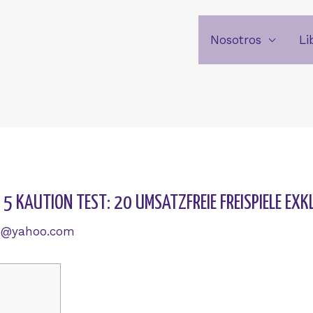
Nosotros
Li
$ 5 KAUTION TEST: 20 UMSATZFREIE FREISPIELE EX
6@yahoo.com