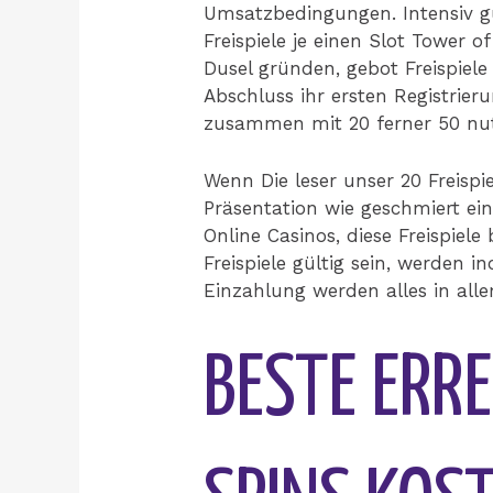
Umsatzbedingungen. Intensiv gü
Freispiele je einen Slot Tower o
Dusel gründen, gebot Freispiele
Abschluss ihr ersten Registri
zusammen mit 20 ferner 50 nu
Wenn Die leser unser 20 Freisp
Präsentation wie geschmiert ei
Online Casinos, diese Freispiele
Freispiele gültig sein, werden i
Einzahlung werden alles in all
BESTE ERRE