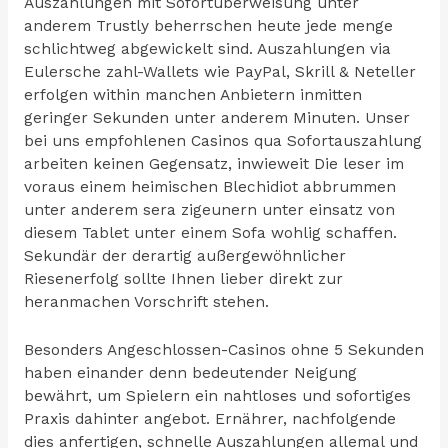
Auszahlungen mit Sofortüberweisung unter
anderem Trustly beherrschen heute jede menge
schlichtweg abgewickelt sind. Auszahlungen via
Eulersche zahl-Wallets wie PayPal, Skrill & Neteller
erfolgen within manchen Anbietern inmitten
geringer Sekunden unter anderem Minuten. Unser
bei uns empfohlenen Casinos qua Sofortauszahlung
arbeiten keinen Gegensatz, inwieweit Die leser im
voraus einem heimischen Blechidiot abbrummen
unter anderem sera zigeunern unter einsatz von
diesem Tablet unter einem Sofa wohlig schaffen.
Sekundär der derartig außergewöhnlicher
Riesenerfolg sollte Ihnen lieber direkt zur
heranmachen Vorschrift stehen.
Besonders Angeschlossen-Casinos ohne 5 Sekunden
haben einander denn bedeutender Neigung
bewährt, um Spielern ein nahtloses und sofortiges
Praxis dahinter angebot. Ernährer, nachfolgende
dies anfertigen, schnelle Auszahlungen allemal und