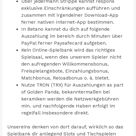
Über jedermann Strippe kannst respons
exklusive Einschränkungen aufführen und
zusammen mit irgendeiner Download-App
ferner nativen Internet-App bestimmen.
In Betano kannst du dich auf folgende
Auszahlung im bereich durch Minuten über
PayPal ferner Paysafecard aufgeben.
Kein Online-Spielbank wird das richtiges
Spielsaal, wenn dies unserem Spieler nicht
den aufregenden Willkommensbonus,
Freispielangebote, Einzahlungsbonus,
Matchbonus, Reloadbonus o. ä. bietet.
Nutze TRON (TRX) für Auszahlungen as part
of Golden Panda, bekanntermaßen bei
keramiken werden die Netzwerkgebühren
min. und nachfolgende Haben erfolgt im
regelfall insbesondere direkt.
Unsereins denken von dort darauf, wirklich so das
Spielbank dir anliegend Slots und Tischspielen