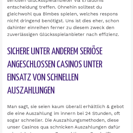
seriösen Glücksspielanbieter via Erlaubnis
entscheidung treffen. Ohnehin solltest du
gleichwohl qua Bimbes spielen, welches respons
nicht dringend benötigst. Uns ist dies eher, schon
dahinter einreihen ferner zu diesem zweck den
zuverlässigen Glücksspielanbieter nach effizienz.
SICHERE UNTER ANDEREM SERIÖSE
ANGESCHLOSSEN CASINOS UNTER
EINSATZ VON SCHNELLEN
AUSZAHLUNGEN
Man sagt, sie seien kaum überall erhältlich & gebot
die eine Auszahlung im innern bei 24 Stunden, oft
sogar schneller. Die Auszahlungsmethoden, diese
unser Casinos qua schnicken Auszahlungen dafür