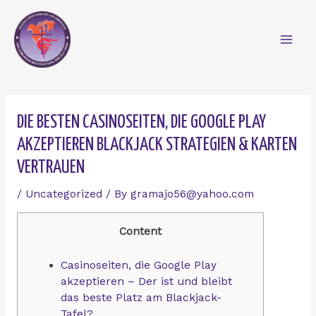
Skip
Mai
to
content
Men
Post
navigation
DIE BESTEN CASINOSEITEN, DIE GOOGLE PLAY
AKZEPTIEREN BLACKJACK STRATEGIEN & KARTEN
VERTRAUEN
/
Uncategorized
/ By
gramajo56@yahoo.com
Content
Casinoseiten, die Google Play
akzeptieren – Der ist und bleibt
das beste Platz am Blackjack-
Tafel?