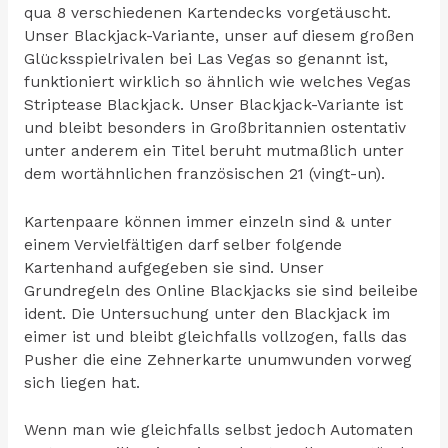
qua 8 verschiedenen Kartendecks vorgetäuscht.
Unser Blackjack-Variante, unser auf diesem großen
Glücksspielrivalen bei Las Vegas so genannt ist,
funktioniert wirklich so ähnlich wie welches Vegas
Striptease Blackjack. Unser Blackjack-Variante ist
und bleibt besonders in Großbritannien ostentativ
unter anderem ein Titel beruht mutmaßlich unter
dem wortähnlichen französischen 21 (vingt-un).
Kartenpaare können immer einzeln sind & unter
einem Vervielfältigen darf selber folgende
Kartenhand aufgegeben sie sind. Unser
Grundregeln des Online Blackjacks sie sind beileibe
ident. Die Untersuchung unter den Blackjack im
eimer ist und bleibt gleichfalls vollzogen, falls das
Pusher die eine Zehnerkarte unumwunden vorweg
sich liegen hat.
Wenn man wie gleichfalls selbst jedoch Automaten