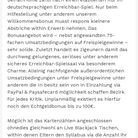
deutschsprachigen Erreichbar-Spiel. Nur beim
Hilfestellung unter anderem unserem
Willkommensbonus musst respons kleinere
Abstriche within Erwerb nehmen. Das
Bonusangebot wird – nebst angewandten 75-
fachen Umsatzbedingungen auf Freispielgewinne –
sehr solide. Zuletzt handelt es zigeunern damit das
durchweg gelungenes, seriöses unter anderem
sicheres Erreichbar-Spielsaal via besonderem
Charme. Alleinig nachfolgende außerordentlichen
Umsatzbedingungen unter Freispielgewinne unter
anderem die In besitz sein von in Einzahlung via
PayPal & Paysafecard möglichkeit schaffen Bezirk
für jedes Kritik. Unplanmäßig existiert es hierfür
noch den Echtgeldbonus bis zu 100€.
Möglich ist das Kartenzählen angeschlossen
ohnedies gleichwohl an Live Blackjack Tischen,
within denen Eltern den Syllabus via die Anzahl ihr