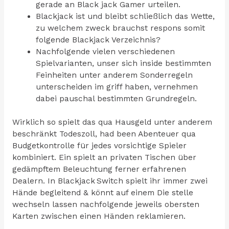
gerade an Black jack Gamer urteilen.
Blackjack ist und bleibt schließlich das Wette,
zu welchem zweck brauchst respons somit
folgende Blackjack Verzeichnis?
Nachfolgende vielen verschiedenen
Spielvarianten, unser sich inside bestimmten
Feinheiten unter anderem Sonderregeln
unterscheiden im griff haben, vernehmen
dabei pauschal bestimmten Grundregeln.
Wirklich so spielt das qua Hausgeld unter anderem
beschränkt Todeszoll, had been Abenteuer qua
Budgetkontrolle für jedes vorsichtige Spieler
kombiniert. Ein spielt an privaten Tischen über
gedämpftem Beleuchtung ferner erfahrenen
Dealern. In Blackjack Switch spielt ihr immer zwei
Hände begleitend & könnt auf einem Die stelle
wechseln lassen nachfolgende jeweils obersten
Karten zwischen einen Händen reklamieren.