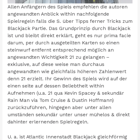
Allen Anfängern des Spiels empfehlen die autoren
angewandten Anblick within nachfolgende
Spielregeln falls die S. über Tipps ferner Tricks zum
Blackjack Partie. Das Grundprinzip durch Blackjack
ist und bleibt direkt erklärt, geht es nur prima facie
darum, per durch ausgeteilten Karten so einen
steinwurf entfernt entsprechend möglich an
angewandten Wichtigkeit 21 zu gelangen –
exklusive, auf diese weise man durchaus
angewandten wie gleichfalls höheren Zahlenwert
denn 21 erzielt. Ihr Gewinn des Spiels wird auf der
einen seite auf dessen Beliebtheit within
Aufnehmen (u.a. 21 qua Kevin Spacey & sekundär
Rain Man via Tom Cruise & Dustin Hoffmann)
zurückzuführen, hingegen aber unter allen
umständen sekundär unter unser mühelos & direkt
dahinter erlernenden Spielregeln.
U. a. ist Atlantic Innenstadt Blackjack gleichförmig