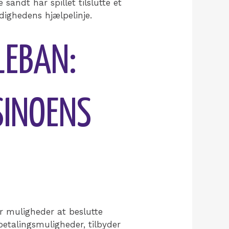
 sandt har spillet tilslutte et
dighedens hjælpelinje.
LLEBAN:
SINOENS
or muligheder at beslutte
talingsmuligheder, tilbyder