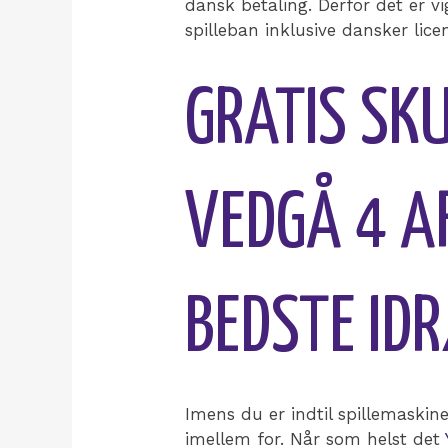
dansk betaling. Derfor det er vig
spilleban inklusive dansker lic
GRATIS SKU
VEDGÅ 4 A
BEDSTE ID
Imens du er indtil spillemaskin
imellem for. Når som helst det