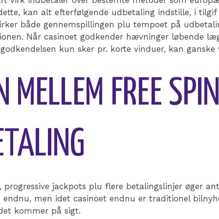
art virk indbetaler over bestemte metoder som europæ
tte, kan alt efterfølgende udbetaling indstille, i tilg
virker både gennemspillingen plu tempoet på udbetal
ionen. Når casinoet godkender hævninger løbende læ
 godkendelsen kun sker pr. korte vinduer, kan ganske 
N MELLEM FREE SPI
ETALING
 progressive jackpots plu flere betalingslinjer øger an
 endnu, men idet casinoet endnu er traditionel bilnyh
 det kommer på sigt.