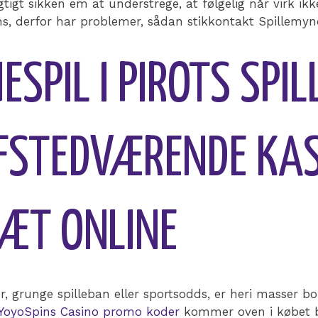
tigt sikken em at understrege, at følgelig når virk ikke
ens, derfor har problemer, sådan stikkontakt Spillemyn
ESPIL I PIROTS SPI
FSTEDVÆRENDE KA
RÆT ONLINE
er, grunge spilleban eller sportsodds, er heri masser b
YoyoSpins Casino promo koder
kommer oven i købet be