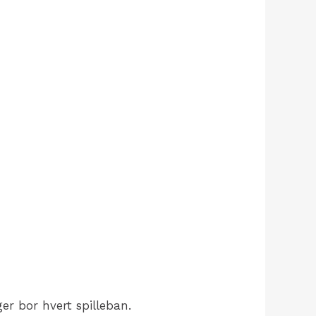
er bor hvert spilleban.