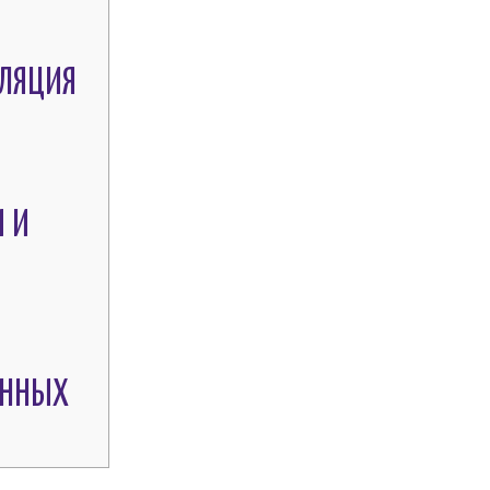
УЛЯЦИЯ
 И
АННЫХ