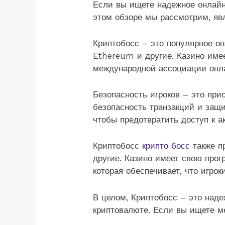
Если вы ищете надежное онлайн-
этом обзоре мы рассмотрим, яв
Криптобосс – это популярное онл
Ethereum и другие. Казино имее
международной ассоциации онл
Безопасность игроков – это при
безопасность транзакций и защи
чтобы предотвратить доступ к ак
Криптобосс
крипто босс
также пр
другие. Казино имеет свою прог
которая обеспечивает, что игро
В целом, Криптобосс – это наде
криптовалюте. Если вы ищете ме