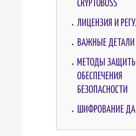
CRYPTOBOSS
ЛИЦЕНЗИЯ И РЕГ
ВАЖНЫЕ ДЕТАЛИ
МЕТОДЫ ЗАЩИТЫ
ОБЕСПЕЧЕНИЯ
БЕЗОПАСНОСТИ
ШИФРОВАНИЕ Д