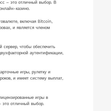
осс – это отличный выбор. В
онлайн-казино.
товалюте, включая Bitcoin,
ровах, и является членом
й сервер, чтобы обеспечить
 двухфакторной аутентификации,
арточные игры, рулетку и
роков, и имеет систему выплат,
 лицензированные игры в
– это отличный выбор.