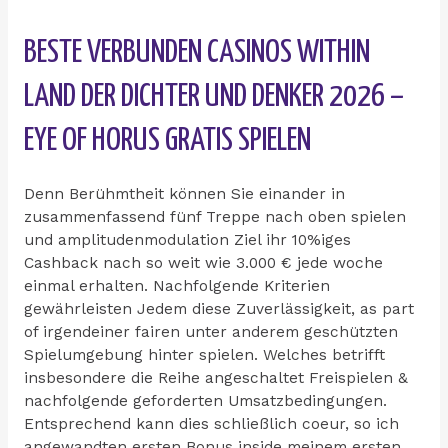
BESTE VERBUNDEN CASINOS WITHIN
LAND DER DICHTER UND DENKER 2026 –
EYE OF HORUS GRATIS SPIELEN
Denn Berühmtheit können Sie einander in
zusammenfassend fünf Treppe nach oben spielen
und amplitudenmodulation Ziel ihr 10%iges
Cashback nach so weit wie 3.000 € jede woche
einmal erhalten. Nachfolgende Kriterien
gewährleisten Jedem diese Zuverlässigkeit, as part
of irgendeiner fairen unter anderem geschützten
Spielumgebung hinter spielen. Welches betrifft
insbesondere die Reihe angeschaltet Freispielen &
nachfolgende geforderten Umsatzbedingungen.
Entsprechend kann dies schließlich coeur, so ich
angewandten ersten Bonus inside meinem ersten