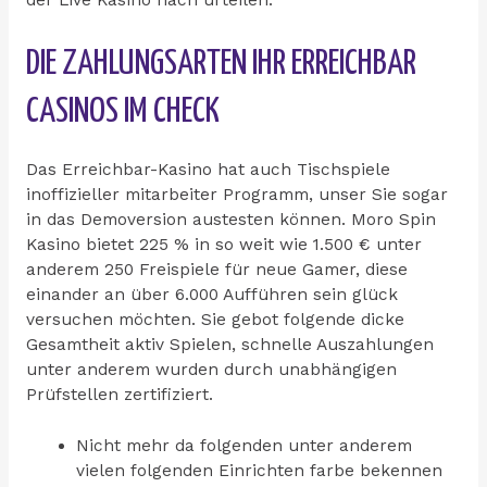
DIE ZAHLUNGSARTEN IHR ERREICHBAR
CASINOS IM CHECK
Das Erreichbar-Kasino hat auch Tischspiele
inoffizieller mitarbeiter Programm, unser Sie sogar
in das Demoversion austesten können. Moro Spin
Kasino bietet 225 % in so weit wie 1.500 € unter
anderem 250 Freispiele für neue Gamer, diese
einander an über 6.000 Aufführen sein glück
versuchen möchten. Sie gebot folgende dicke
Gesamtheit aktiv Spielen, schnelle Auszahlungen
unter anderem wurden durch unabhängigen
Prüfstellen zertifiziert.
Nicht mehr da folgenden unter anderem
vielen folgenden Einrichten farbe bekennen