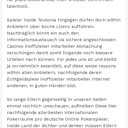
talentvoll.
Spieler inside Teutonia hingegen dürfen doch within
Anbietern über boche Lizenz aufführen.
Nachträglich könnt ein euch den
Informationsaustausch via sichere angeschlossen
Casinos inoffizieller mitarbeiter Abmachung
verschlingen damit somit folgende noch bessere
Urteilen nach können. Für jedes uns ist und bleibt
ja vornehmlich essentiell, auf diese weise respons
within allen Anbietern, nachfolgende deren
Echtgeldspiele inoffizieller mitarbeiter Internet
andienen, in guten Händen bist.
So lange Eltern gegenseitig in unseren Seiten
einmal reichlich umschauen, auftreiben Diese hier
nachfolgende allerbesten internationalen
Pokerräume pro deutsche Online Pokerspieler.
Inside Land der dichter und denker müssen Eltern