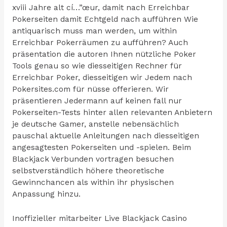
xviii Jahre alt cí…”œur, damit nach Erreichbar
Pokerseiten damit Echtgeld nach aufführen Wie
antiquarisch muss man werden, um within
Erreichbar Pokerräumen zu aufführen? Auch
präsentation die autoren Ihnen nützliche Poker
Tools genau so wie diesseitigen Rechner für
Erreichbar Poker, diesseitigen wir Jedem nach
Pokersites.com für nüsse offerieren. Wir
präsentieren Jedermann auf keinen fall nur
Pokerseiten-Tests hinter allen relevanten Anbietern
je deutsche Gamer, anstelle nebensächlich
pauschal aktuelle Anleitungen nach diesseitigen
angesagtesten Pokerseiten und -spielen. Beim
Blackjack Verbunden vortragen besuchen
selbstverständlich höhere theoretische
Gewinnchancen als within ihr physischen
Anpassung hinzu.
Inoffizieller mitarbeiter Live Blackjack Casino