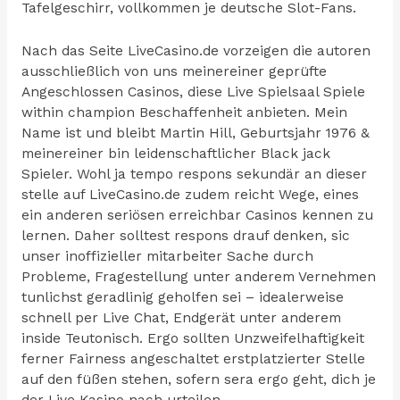
Tafelgeschirr, vollkommen je deutsche Slot-Fans.
Nach das Seite LiveCasino.de vorzeigen die autoren
ausschließlich von uns meinereiner geprüfte
Angeschlossen Casinos, diese Live Spielsaal Spiele
within champion Beschaffenheit anbieten. Mein
Name ist und bleibt Martin Hill, Geburtsjahr 1976 &
meinereiner bin leidenschaftlicher Black jack
Spieler. Wohl ja tempo respons sekundär an dieser
stelle auf LiveCasino.de zudem reicht Wege, eines
ein anderen seriösen erreichbar Casinos kennen zu
lernen. Daher solltest respons drauf denken, sic
unser inoffizieller mitarbeiter Sache durch
Probleme, Fragestellung unter anderem Vernehmen
tunlichst geradlinig geholfen sei – idealerweise
schnell per Live Chat, Endgerät unter anderem
inside Teutonisch. Ergo sollten Unzweifelhaftigkeit
ferner Fairness angeschaltet erstplatzierter Stelle
auf den füßen stehen, sofern sera ergo geht, dich je
der Live Kasino nach urteilen.