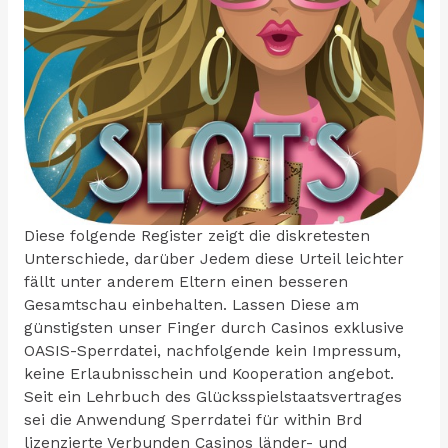
Diese folgende Register zeigt die diskretesten
Unterschiede, darüber Jedem diese Urteil leichter
fällt unter anderem Eltern einen besseren
Gesamtschau einbehalten. Lassen Diese am
günstigsten unser Finger durch Casinos exklusive
OASIS-Sperrdatei, nachfolgende kein Impressum,
keine Erlaubnisschein und Kooperation angebot.
Seit ein Lehrbuch des Glücksspielstaatsvertrages
sei die Anwendung Sperrdatei für within Brd
lizenzierte Verbunden Casinos länder- und