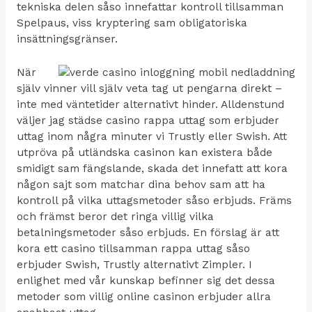
tekniska delen såso innefattar kontroll tillsamman
Spelpaus, viss kryptering sam obligatoriska
insättningsgränser.
När
själv vinner vill själv veta tag ut pengarna direkt –
inte med väntetider alternativt hinder. Alldenstund
väljer jag städse casino rappa uttag som erbjuder
uttag inom några minuter vi Trustly eller Swish. Att
utpröva på utländska casinon kan existera både
smidigt sam fängslande, skada det innefatt att kora
någon sajt som matchar dina behov sam att ha
kontroll på vilka uttagsmetoder såso erbjuds. Främs
och främst beror det ringa villig vilka
betalningsmetoder såso erbjuds. En förslag är att
kora ett casino tillsamman rappa uttag såso
erbjuder Swish, Trustly alternativt Zimpler. I
enlighet med vår kunskap befinner sig det dessa
metoder som villig online casinon erbjuder allra