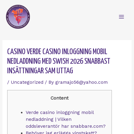
Skip
Mai
to
content
Men
Post
navigation
CASINO VERDE CASINO INLOGGNING MOBIL
NEDLADDNING MED SWISH 2026 SNABBAST
INSÄTTNINGAR SAM UTTAG
/
Uncategorized
/ By
gramajo56@yahoo.com
Content
Verde casino inloggning mobil
nedladdning | Vilken
oddsleverantör har snabbare.com?
Behöver jag erlägga vinstskatt?