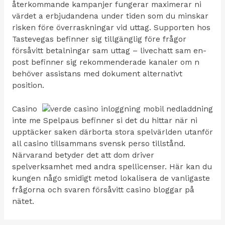
återkommande kampanjer fungerar maximerar ni
värdet a erbjudandena under tiden som du minskar
risken före överraskningar vid uttag. Supporten hos
Tastevegas befinner sig tillgänglig före frågor
försåvitt betalningar sam uttag – livechatt sam en-
post befinner sig rekommenderade kanaler om n
behöver assistans med dokument alternativt
position.
Casino
inte me Spelpaus befinner si det du hittar när ni
upptäcker saken därborta stora spelvärlden utanför
all casino tillsammans svensk perso tillstånd.
Närvarand betyder det att dom driver
spelverksamhet med andra spellicenser. Här kan du
kungen någo smidigt metod lokalisera de vanligaste
frågorna och svaren försåvitt casino bloggar på
nätet.