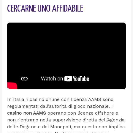
CERCARNE UNO AFFIDABILE
In Italia, i casino online con licenza AAMS sono
regolamentati dall’autorità di gioco nazionale. I
casino non AAMS
operano con licenze offshore e
non rientrano nella supervisione diretta dell’Agenzia
delle Dogane e dei Monopoli, ma questo non implica