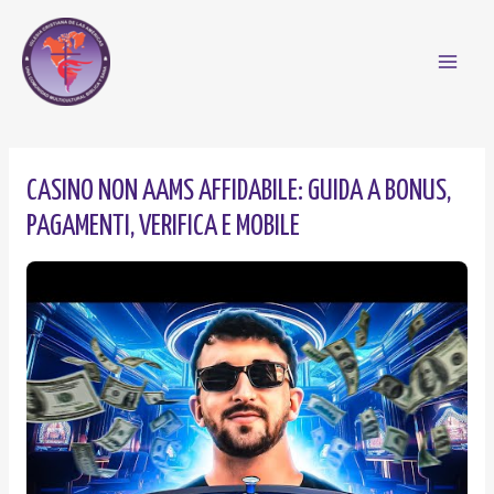
Skip
Mai
to
content
Men
CASINO NON AAMS AFFIDABILE: GUIDA A BONUS,
PAGAMENTI, VERIFICA E MOBILE