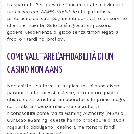
trasparenti. Per questo è fondamentale individuare
un
casino non AAMS affidabile
che garantisca
protezione dei dati, pagamenti puntuali e un servizio
clienti efficiente. Solo così i giocatori possono
godersi l’esperienza di gioco senza timori legati a
frodi o ritardi nei prelievi.
COME VALUTARE L’AFFIDABILITÀ DI UN
CASINO NON AAMS
Non esiste una formula magica, ma ci sono diversi
parametri che, messi insieme, offrono un quadro
chiaro della serietà di un operatore. In primo luogo,
controlla la licenza rilasciata da autorità
riconosciute come Malta Gaming Authority (MGA) o
Curacao eGaming; queste hanno procedure di audit
regolari e obbligano i casino a mantenere fondi
segregati per i giocatori.