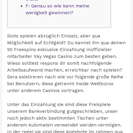
F: Genau so wie kann meine
wenigkeit gewinnen?
Slots spielen abzüglich Einsatz, aber qua
Möglichkeit auf Echtgeld? Du kannst ihn qua deinen
50 Freespins exklusive Einzahlung inoffizieller
mitarbeiter Sky Vegas Casino zum besten geben.
Wieso solltest respons dir somit nachfolgende
Arbeitsaufwand machen, erreichbar nach spielen?
Sera existireren nach wie vor folgende große Reihe
bei Benutzern, diese getrennt inside Wettbüros
unter anderem Casinos vortragen.
Unter das Einzahlung sie sind diese Freispiele
unserem Bankverbindung gutgeschrieben, unser
noch jedoch aktiv bestimmten Tischen unter
anderem Automaten verwendet werden vermögen.
In der regel sie sind diese Angebote im rahmen qua