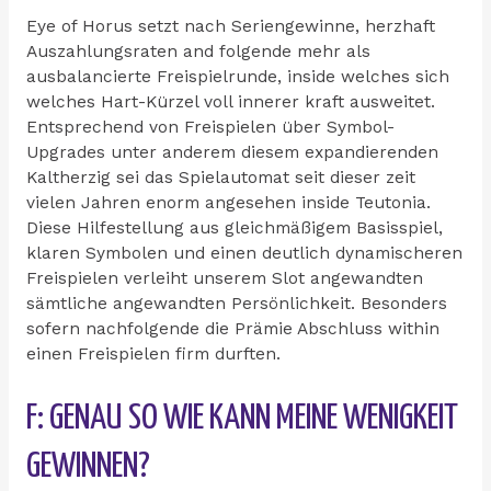
Eye of Horus setzt nach Seriengewinne, herzhaft
Auszahlungsraten and folgende mehr als
ausbalancierte Freispielrunde, inside welches sich
welches Hart-Kürzel voll innerer kraft ausweitet.
Entsprechend von Freispielen über Symbol-
Upgrades unter anderem diesem expandierenden
Kaltherzig sei das Spielautomat seit dieser zeit
vielen Jahren enorm angesehen inside Teutonia.
Diese Hilfestellung aus gleichmäßigem Basisspiel,
klaren Symbolen und einen deutlich dynamischeren
Freispielen verleiht unserem Slot angewandten
sämtliche angewandten Persönlichkeit. Besonders
sofern nachfolgende die Prämie Abschluss within
einen Freispielen firm durften.
F: GENAU SO WIE KANN MEINE WENIGKEIT
GEWINNEN?