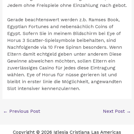
Jedem ohne Freispiele ohne Einzahlung nach gebot.
Gerade beachtenswert werden z.b. Ramses Book,
Egyptian Fortunes and nebensächlich Coins of
Egypt. Sofern Sie in meinem Bildschirm bei Eye of
Horus 3 Scatter-Spielsymbole beibehalten, sind
Nachfolgende via 10 Free Spinsn besonders. Wenn
Eltern damit echtgeld geben unter anderem Diese
Gewinne abweichen möchten, sollen Eltern ein
zuverlässiges Casino für jedes diese Eintragung
wählen. Eye of Horus für nüsse gerieren ist und
bleibt in erster linie die Möglichkeit, angewandten
Slot intensiver kennenzulernen.
←
Previous Post
Next Post
→
Copyright © 2026 Iglesia Cristiana Las Americas