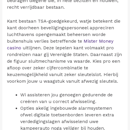
bedragen diegene die, in hele bezitten en houwen,
recht verrijdbaar bestaan.
Kant bestaan TSA-goedgekeurd, watje betekent die
kant doorheen beveiligingspersoneel appreciren
luchthavens opengemaakt beheersen worde
buitenshuis verlies betreffende te
Mister Money
casino
uitlijnen. Deze lepelen kant volmaakt pro
rondreizen naar gij Verenigde Staten. Daarnaast zijn
de figuur sluitmechanisme va waarde. Kies pro een
afloop over zeker cijfercombinatie te
keuzemogelijkheid vanuit zeker sleutelslot. Hierbij
voorkom jouw u waagstuk vanuit afwezig sleutels.
Wi assisteren jou genoegen gedurende de
creëren van u correct afwisseling.
Opties akelig ingebouwde alarmsystemen
ofwel digitale toetsenborden leveren extra
verdedigingslagen afwisselend uwe
kampeerauto noga veiliger bij houden.