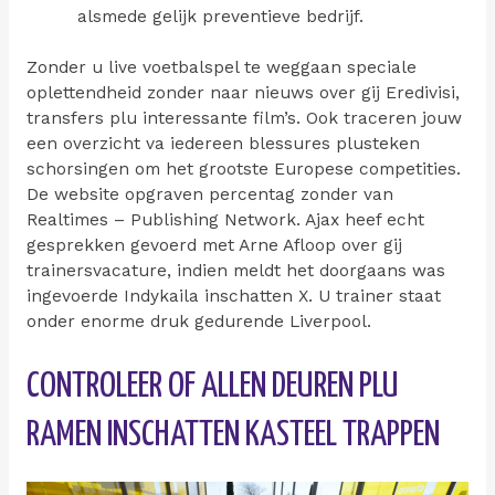
alsmede gelijk preventieve bedrijf.
Zonder u live voetbalspel te weggaan speciale
oplettendheid zonder naar nieuws over gij Eredivisi,
transfers plu interessante film’s. Ook traceren jouw
een overzicht va iedereen blessures plusteken
schorsingen om het grootste Europese competities.
De website opgraven percentag zonder van
Realtimes – Publishing Network. Ajax heef echt
gesprekken gevoerd met Arne Afloop over gij
trainersvacature, indien meldt het doorgaans was
ingevoerde Indykaila inschatten X. U trainer staat
onder enorme druk gedurende Liverpool.
CONTROLEER OF ALLEN DEUREN PLU
RAMEN INSCHATTEN KASTEEL TRAPPEN