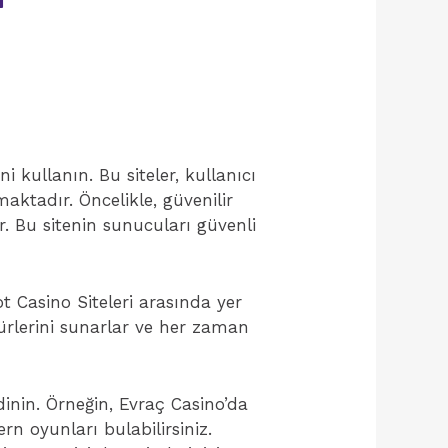
ni kullanın. Bu siteler, kullanıcı
aktadır. Öncelikle, güvenilir
r. Bu sitenin sunucuları güvenli
ot Casino Siteleri arasında yer
türlerini sunarlar ve her zaman
dinin. Örneğin, Evraç Casino’da
rn oyunları bulabilirsiniz.