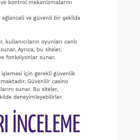
ler ve kontrol mekanizmalarını
 eğlenceli ve güvenli bir şekilde
er, kullanıcıların oyunları canlı
unar. Ayrıca, bu siteler,
 ve fonksiyonlar sunar.
a işlemesi için gerekli güvenlik
ıkmaktadır. Güvenilir casino
arını sunar. Bu siteler,
ilde deneyimleyebilirler.
I İNCELEME