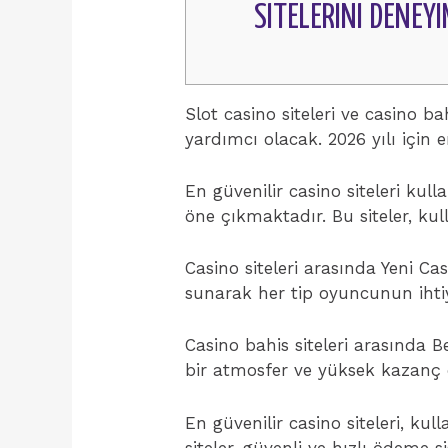
SITELERINI DENEY
Slot casino siteleri ve casino ba
yardımcı olacak. 2026 yılı için e
En güvenilir casino siteleri kul
öne çıkmaktadır. Bu siteler, kul
Casino siteleri arasında Yeni Cas
sunarak her tip oyuncunun ihtiy
Casino bahis siteleri arasında 
bir atmosfer ve yüksek kazanç o
En güvenilir casino siteleri, kul
siteler, güvenli ve hızlı ödeme s