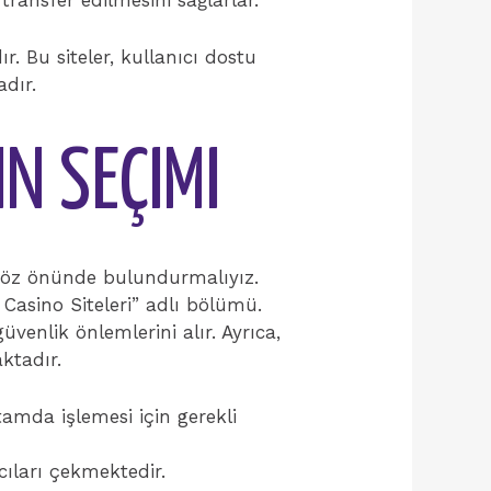
ır. Bu siteler, kullanıcı dostu
adır.
IN SEÇIMI
ni göz önünde bulundurmalıyız.
r Casino Siteleri” adlı bölümü.
üvenlik önlemlerini alır. Ayrıca,
aktadır.
ortamda işlemesi için gerekli
ıcıları çekmektedir.