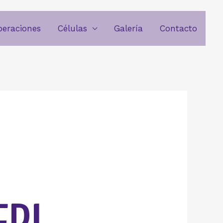
beraciones
Células
Galería
Contacto