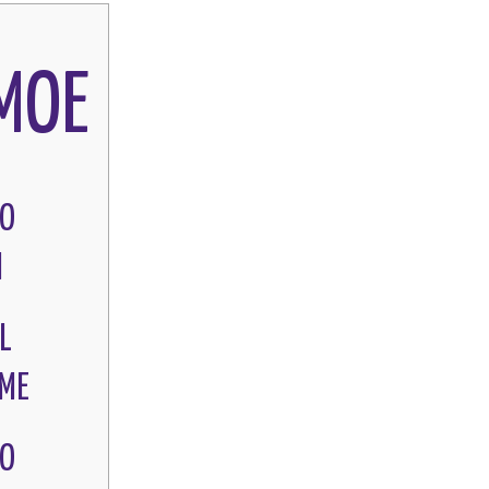
МОЕ
NO
I
L
EME
NO