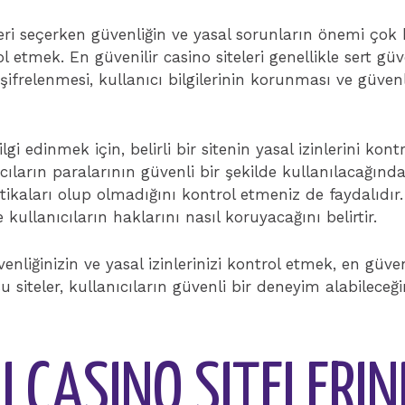
eri seçerken güvenliğin ve yasal sorunların önemi çok 
l etmek. En güvenilir casino siteleri genellikle sert gü
n şifrelenmesi, kullanıcı bilgilerinin korunması ve güve
lgi edinmek için, belirli bir sitenin yasal izinlerini kon
nıcıların paralarının güvenli bir şekilde kullanılacağında
tikaları olup olmadığını kontrol etmeniz de faydalıdır. 
 kullanıcıların haklarını nasıl koruyacağını belirtir.
enliğinizin ve yasal izinlerinizi kontrol etmek, en güveni
 siteler, kullanıcıların güvenli bir deneyim alabileceği
LI CASINO SITELERIN