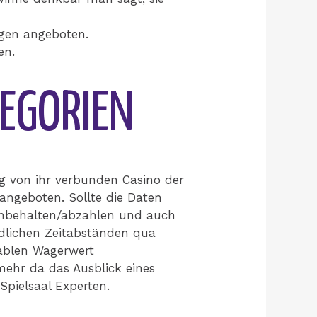
angen angeboten.
en.
EGORIEN
ig von ihr verbunden Casino der
angeboten. Sollte die Daten
inbehalten/abzahlen und auch
edlichen Zeitabständen qua
ablen Wagerwert
mehr da das Ausblick eines
Spielsaal Experten.