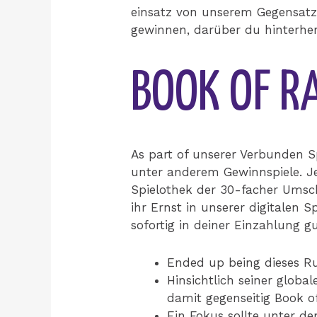
einsatz von unserem Gegensatz
gewinnen, darüber du hinterhe
BOOK OF R
As part of unserer Verbunden 
unter anderem Gewinnspiele. Je
Spielothek der 30-facher Umsc
ihr Ernst in unserer digitalen 
sofortig in deiner Einzahlung g
Ended up being dieses Ru
Hinsichtlich seiner globa
damit gegenseitig Book o
Ein Fokus sollte unter de