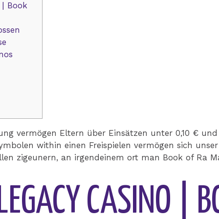
 | Book
ossen
se
nos
n
ung vermögen Eltern über Einsätzen unter 0,10 € und 
mbolen within einen Freispielen vermögen sich unser
llen zigeunern, an irgendeinem ort man Book of Ra M
LEGACY CASINO | B