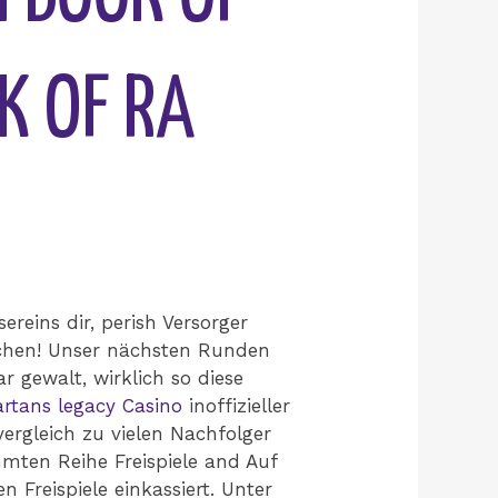
K OF RA
ereins dir, perish Versorger
suchen! Unser nächsten Runden
r gewalt, wirklich so diese
artans legacy Casino
inoffizieller
vergleich zu vielen Nachfolger
mmten Reihe Freispiele and Auf
 Freispiele einkassiert. Unter