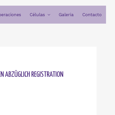
beraciones
Células
Galería
Contacto
N ABZÜGLICH REGISTRATION