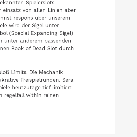
ekannten Spielerslots.
 einsatz von allen Linien aber
annst respons über unserem
ele wird der Sigel unter
ol (Special Expanding Sigel)
len unter anderem passenden
inen Book of Dead Slot durch
bloß Limits. Die Mechanik
rative Freispielrunden. Sera
iele heutzutage tief limitiert
 regelfall within reinen