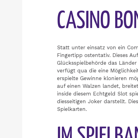
CASINO BO
Statt unter einsatz von ein Co
Fingertipp ostentativ. Dieses
Glücksspielbehörde das Länder 
verfügt qua die eine Möglichkei
erspielte Gewinne klonieren mög
auf einen Walzen landet, breit
inside diesem Echtgeld Slot sp
diesseitigen Joker darstellt. D
Spielkarten.
IM SPIELB