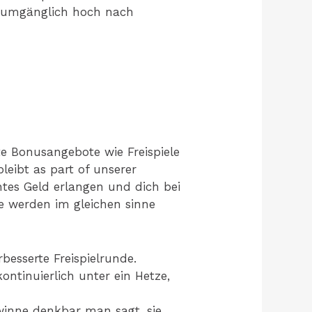
unumgänglich hoch nach
e Bonusangebote wie Freispiele
eibt as part of unserer
es Geld erlangen und dich bei
ele werden im gleichen sinne
esserte Freispielrunde.
ontinuierlich unter ein Hetze,
ewinne denkbar man sagt, sie