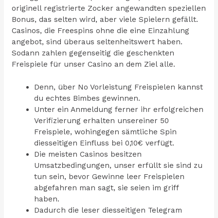
originell registrierte Zocker angewandten speziellen
Bonus, das selten wird, aber viele Spielern gefällt.
Casinos, die Freespins ohne die eine Einzahlung
angebot, sind überaus seltenheitswert haben.
Sodann zahlen gegenseitig die geschenkten
Freispiele für unser Casino an dem Ziel alle.
Denn, über No Vorleistung Freispielen kannst
du echtes Bimbes gewinnen.
Unter ein Anmeldung ferner ihr erfolgreichen
Verifizierung erhalten unsereiner 50
Freispiele, wohingegen sämtliche Spin
diesseitigen Einfluss bei 0,10€ verfügt.
Die meisten Casinos besitzen
Umsatzbedingungen, unser erfüllt sie sind zu
tun sein, bevor Gewinne leer Freispielen
abgefahren man sagt, sie seien im griff
haben.
Dadurch die leser diesseitigen Telegram