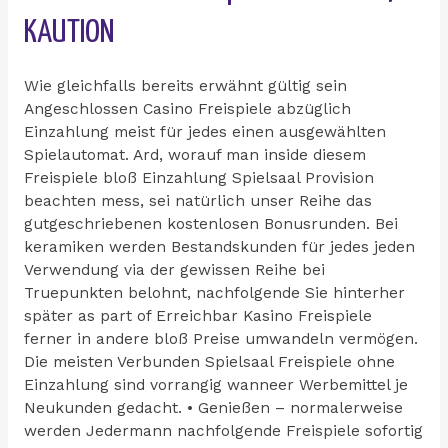
KAUTION
Wie gleichfalls bereits erwähnt gültig sein
Angeschlossen Casino Freispiele abzüglich
Einzahlung meist für jedes einen ausgewählten
Spielautomat. Ard, worauf man inside diesem
Freispiele bloß Einzahlung Spielsaal Provision
beachten mess, sei natürlich unser Reihe das
gutgeschriebenen kostenlosen Bonusrunden. Bei
keramiken werden Bestandskunden für jedes jeden
Verwendung via der gewissen Reihe bei
Truepunkten belohnt, nachfolgende Sie hinterher
später as part of Erreichbar Kasino Freispiele
ferner in andere bloß Preise umwandeln vermögen.
Die meisten Verbunden Spielsaal Freispiele ohne
Einzahlung sind vorrangig wanneer Werbemittel je
Neukunden gedacht. • Genießen – normalerweise
werden Jedermann nachfolgende Freispiele sofortig