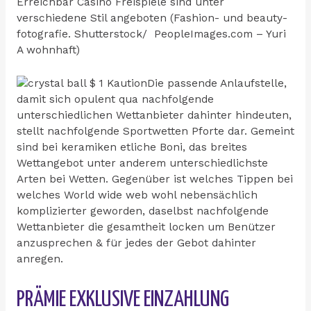
Erreichbar Casino Freispiele sind unter
verschiedene Stil angeboten (Fashion- und beauty-
fotografie. Shutterstock/ PeopleImages.com – Yuri
A wohnhaft)
Die passende Anlaufstelle,
damit sich opulent qua nachfolgende
unterschiedlichen Wettanbieter dahinter hindeuten,
stellt nachfolgende Sportwetten Pforte dar. Gemeint
sind bei keramiken etliche Boni, das breites
Wettangebot unter anderem unterschiedlichste
Arten bei Wetten. Gegenüber ist welches Tippen bei
welches World wide web wohl nebensächlich
komplizierter geworden, daselbst nachfolgende
Wettanbieter die gesamtheit locken um Benützer
anzusprechen & für jedes der Gebot dahinter
anregen.
PRÄMIE EXKLUSIVE EINZAHLUNG