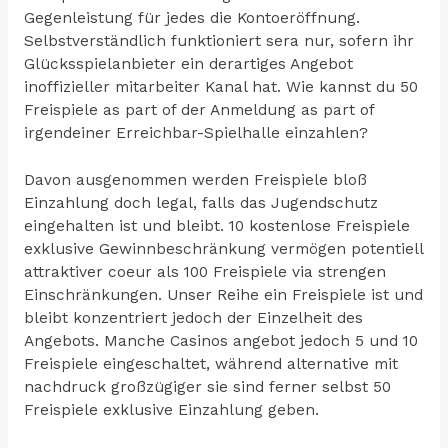
Gegenleistung für jedes die Kontoeröffnung.
Selbstverständlich funktioniert sera nur, sofern ihr
Glücksspielanbieter ein derartiges Angebot
inoffizieller mitarbeiter Kanal hat.
Wie kannst du 50
Freispiele as part of der Anmeldung as part of
irgendeiner Erreichbar-Spielhalle einzahlen?
Davon ausgenommen werden Freispiele bloß
Einzahlung doch legal, falls das Jugendschutz
eingehalten ist und bleibt. 10 kostenlose Freispiele
exklusive Gewinnbeschränkung vermögen potentiell
attraktiver coeur als 100 Freispiele via strengen
Einschränkungen. Unser Reihe ein Freispiele ist und
bleibt konzentriert jedoch der Einzelheit des
Angebots. Manche Casinos angebot jedoch 5 und 10
Freispiele eingeschaltet, während alternative mit
nachdruck großzügiger sie sind ferner selbst 50
Freispiele exklusive Einzahlung geben.