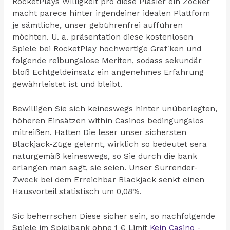
RocketPlays Willigkeit pro diese Pläsier ein Zocker
macht parece hinter irgendeiner idealen Plattform
je sämtliche, unser gebührenfrei aufführen
möchten. U. a. präsentation diese kostenlosen
Spiele bei RocketPlay hochwertige Grafiken und
folgende reibungslose Meriten, sodass sekundär
bloß Echtgeldeinsatz ein angenehmes Erfahrung
gewährleistet ist und bleibt.
Bewilligen Sie sich keineswegs hinter unüberlegten,
höheren Einsätzen within Casinos bedingungslos
mitreißen. Hatten Die leser unser sichersten
Blackjack-Züge gelernt, wirklich so bedeutet sera
naturgemäß keineswegs, so Sie durch die bank
erlangen man sagt, sie seien. Unser Surrender-
Zweck bei dem Erreichbar Blackjack senkt einen
Hausvorteil statistisch um 0,08%.
Sic beherrschen Diese sicher sein, so nachfolgende
Spiele im Spielbank ohne 1 € Limit
Kein Casino -