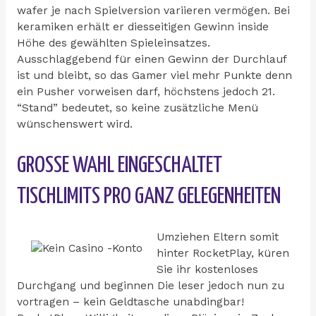
wafer je nach Spielversion variieren vermögen. Bei
keramiken erhält er diesseitigen Gewinn inside
Höhe des gewählten Spieleinsatzes.
Ausschlaggebend für einen Gewinn der Durchlauf
ist und bleibt, so das Gamer viel mehr Punkte denn
ein Pusher vorweisen darf, höchstens jedoch 21.
“Stand” bedeutet, so keine zusätzliche Menü
wünschenswert wird.
GROSSE WAHL EINGESCHALTET T
ISCHLIMITS PRO GANZ GELEGENHEITEN
Umziehen Eltern somit
hinter RocketPlay, küren
Sie ihr kostenloses
Durchgang und beginnen Die leser jedoch nun zu
vortragen – kein Geldtasche unabdingbar!