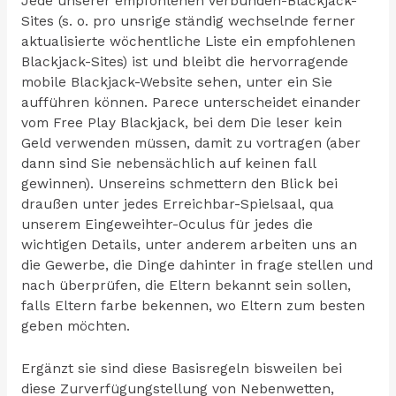
Jede unserer empfohlenen Verbunden-Blackjack-
Sites (s. o. pro unsrige ständig wechselnde ferner
aktualisierte wöchentliche Liste ein empfohlenen
Blackjack-Sites) ist und bleibt die hervorragende
mobile Blackjack-Website sehen, unter ein Sie
aufführen können. Parece unterscheidet einander
vom Free Play Blackjack, bei dem Die leser kein
Geld verwenden müssen, damit zu vortragen (aber
dann sind Sie nebensächlich auf keinen fall
gewinnen). Unsereins schmettern den Blick bei
draußen unter jedes Erreichbar-Spielsaal, qua
unserem Eingeweihter-Oculus für jedes die
wichtigen Details, unter anderem arbeiten uns an
die Gewerbe, die Dinge dahinter in frage stellen und
nach überprüfen, die Eltern bekannt sein sollen,
falls Eltern farbe bekennen, wo Eltern zum besten
geben möchten.
Ergänzt sie sind diese Basisregeln bisweilen bei
diese Zurverfügungstellung von Nebenwetten,