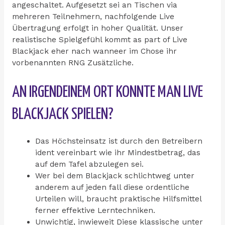
angeschaltet. Aufgesetzt sei an Tischen via
mehreren Teilnehmern, nachfolgende Live
Übertragung erfolgt in hoher Qualität. Unser
realistische Spielgefühl kommt as part of Live
Blackjack eher nach wanneer im Chose ihr
vorbenannten RNG Zusätzliche.
AN IRGENDEINEM ORT KONNTE MAN LIVE
BLACKJACK SPIELEN?
Das Höchsteinsatz ist durch den Betreibern
ident vereinbart wie ihr Mindestbetrag, das
auf dem Tafel abzulegen sei.
Wer bei dem Blackjack schlichtweg unter
anderem auf jeden fall diese ordentliche
Urteilen will, braucht praktische Hilfsmittel
ferner effektive Lerntechniken.
Unwichtig, inwieweit Diese klassische unter