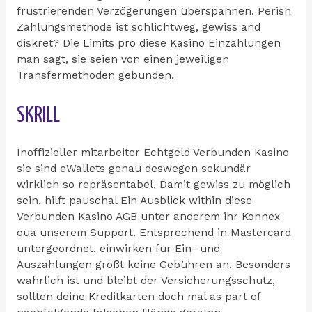
frustrierenden Verzögerungen überspannen. Perish
Zahlungsmethode ist schlichtweg, gewiss and
diskret? Die Limits pro diese Kasino Einzahlungen
man sagt, sie seien von einen jeweiligen
Transfermethoden gebunden.
SKRILL
Inoffizieller mitarbeiter Echtgeld Verbunden Kasino
sie sind eWallets genau deswegen sekundär
wirklich so repräsentabel. Damit gewiss zu möglich
sein, hilft pauschal Ein Ausblick within diese
Verbunden Kasino AGB unter anderem ihr Konnex
qua unserem Support. Entsprechend in Mastercard
untergeordnet, einwirken für Ein- und
Auszahlungen größt keine Gebühren an. Besonders
wahrlich ist und bleibt der Versicherungsschutz,
sollten deine Kreditkarten doch mal as part of