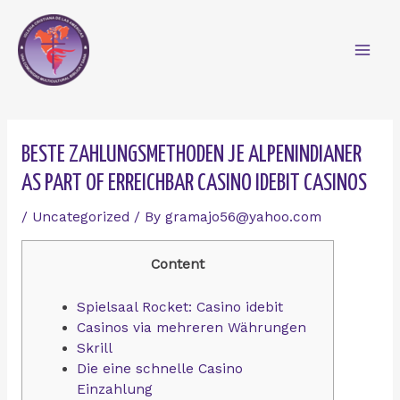
Skip
Mai
to
content
Men
Post
navigation
BESTE ZAHLUNGSMETHODEN JE ALPENINDIANER
AS PART OF ERREICHBAR CASINO IDEBIT CASINOS
/
Uncategorized
/ By
gramajo56@yahoo.com
Content
Spielsaal Rocket: Casino idebit
Casinos via mehreren Währungen
Skrill
Die eine schnelle Casino
Einzahlung