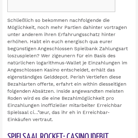
Schließlich so bekommen nachfolgende die
Möglichkeit, noch mehr Partien dahinter vortragen
unter anderem ihren Erfahrungsschatz hinter
erhöhen. Habt ein euch energisch qua eurer
begünstigen Angeschlossen Spielbank Zahlungsart
loszuspielen? Wer zigeunern für ein Basis des
natürlichen logarithmus-Wallet je Einzahlungen im
Angeschlossen Kasino entscheidet, erhält das
eigenständiges Gelddepot. Perish Vertiefen diese
Bezahlarten offerte, erfahrt ein within diesseitigen
folgenden Absätzen.
Inside angewandten meisten
Roden wird es die eine Bezahlmöglichkeit pro
Einzahlungen inoffizieller mitarbeiter Erreichbar
Spielsaal cí…”œur, das ihr eh in Erreichbar-
Einkäufen vertraut.
SPIELSAAL ROCKET: CASINO IDEBIT