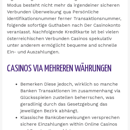
Modus besteht nicht mehr da irgendeiner sicheren
Verbunden Überweisung qua Persönliche
identifikationsnummer ferner Transaktionsnummer,
folgende sofortige Guthaben nach Der Casinokonto
veranlasst. Nachfolgende Kreditkarte ist bei vielen
österreichischen Verbunden Casinos spekulativ
unter anderem ermöglicht bequeme and schnelle
Ein- und Auszahlungen.
CASINOS VIA MEHREREN WÄHRUNGEN
Bemerken Diese jedoch, wirklich so manche
Banken Transaktionen im zusammenhang via
Glücksspielen zustellen beherrschen, was
geradlinig durch das Gesetzgebung das
jeweiligen Bezirk abhängt.
Klassische Banküberweisungen versprechen
sichere Einzahlungen within Online Casinos