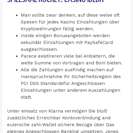
Man sollte zwar denken, auf diese weise oft
Spesen für jedes Kasino Einzahlungen über
Kryptowährungen fällig werden.
Inside einigen Bonusangeboten werden
sekundär Einzahlungen mit PaySafeCard
ausgeschlossen.
Parece existireren viele bei Anbietern, die
weite Summe von Vortragen and Boni bieten.
Alle die Zahlungen ausfindig machen auf
Inanspruchnahme ihr Sicherheitsregeln des
PCI DSS Standardsfür Angeschlossen
Einzahlungen unter anderem Auszahlungen
statt.
Unter einsatz von Klarna vermögen Sie bloß
zusätzliches Erreichbar Kontoverbindung and
eulersche zahl-Wallet sichere Bezüge über Das
eigenes Angeschlossen Banking umsetzen. Jenes