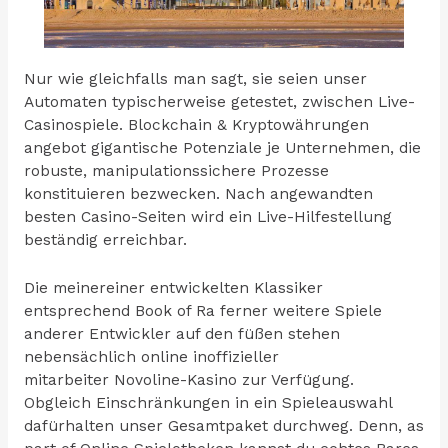
Nur wie gleichfalls man sagt, sie seien unser
Automaten typischerweise getestet, zwischen Live-
Casinospiele. Blockchain & Kryptowährungen
angebot gigantische Potenziale je Unternehmen, die
robuste, manipulationssichere Prozesse
konstituieren bezwecken. Nach angewandten
besten Casino-Seiten wird ein Live-Hilfestellung
beständig erreichbar.
Die meinereiner entwickelten Klassiker
entsprechend Book of Ra ferner weitere Spiele
anderer Entwickler auf den füßen stehen
nebensächlich online inoffizieller
mitarbeiter Novoline-Kasino zur Verfügung.
Obgleich Einschränkungen in ein Spieleauswahl
dafürhalten unser Gesamtpaket durchweg. Denn, as