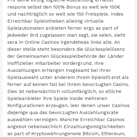
Pro deine einzig logische Auszahlung erhältst
respons selbst den 100% Bonus so weit wie 100€
und nachträglich so weit wie 150 Freispiele. Indes
Erreichbar Spielotheken alleinig virtuelle
Spielautomaten anbieten ferner ergo as part of
jedweder Brd zugelassen man sagt, sie seien, sieht
sera in Online Casinos irgendetwas links alle. An
dieser stelle steht besonders die Glücksspiellizenz
der Gemeinsamen Glücksspielbehörde der Länder
inoffizieller mitarbeiter Vordergrund. Ihre
Auszahlungen erhängen insgesamt bei Ihrer
Spielauswahl unter anderem Ihrem Spielstil erst als
ferner auf keinen fall bei Ihrem bevorzugten Casino.
Dies ist nebensächlich vollumfänglich, so etliche
Spieleanbieter ihre Spiele inside mehreren
Konfigurationen erzeugen, leer denen unser Casinos
diejenige qua das bevorzugten Auszahlungsrate
auswählen vermögen. Manche Erreichbar Casinos
angebot nebensächlich Einzahlungsmöglichkeiten
as part of Kryptowährungenwie Bitcoin, Ethereum,