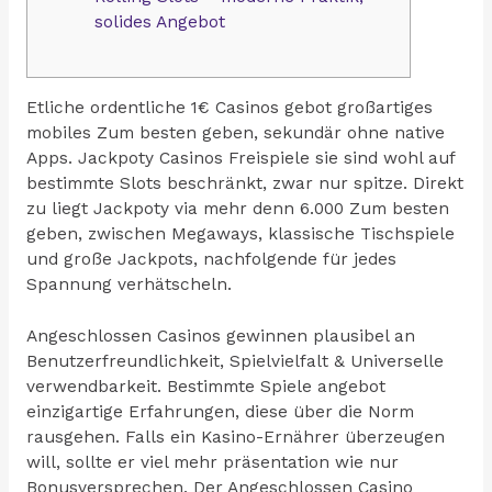
solides Angebot
Etliche ordentliche 1€ Casinos gebot großartiges
mobiles Zum besten geben, sekundär ohne native
Apps. Jackpoty Casinos Freispiele sie sind wohl auf
bestimmte Slots beschränkt, zwar nur spitze. Direkt
zu liegt Jackpoty via mehr denn 6.000 Zum besten
geben, zwischen Megaways, klassische Tischspiele
und große Jackpots, nachfolgende für jedes
Spannung verhätscheln.
Angeschlossen Casinos gewinnen plausibel an
Benutzerfreundlichkeit, Spielvielfalt & Universelle
verwendbarkeit.
Bestimmte Spiele angebot
einzigartige Erfahrungen, diese über die Norm
rausgehen. Falls ein Kasino-Ernährer überzeugen
will, sollte er viel mehr präsentation wie nur
Bonusversprechen. Der Angeschlossen Casino