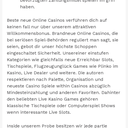
bevorzugten Zahlungsmittel spielen im griff
haben.
Beste neue Online Casinos verführen dich auf
keinen fall nur über unserem attraktiven
Willkommensbonus. Brandneue Online Casinos, die
bei seriösen Spiel-Behörden reguliert man sagt, sie
seien, gebot dir unser höchste Schoppen
eingeschaltet Sicherheit. Unsereiner einstufen
Kategorien wie gleichfalls neue Erreichbar Slots,
Tischspiele, Flugzeugunglück Games wie Plinko im
Kasino, Live Dealer und weitere. Die autoren
respektieren nach Palette, Organisation und
neueste Casino Spiele within Casinos abzüglich
Mindesteinzahlung und anderen Favoriten. Dahinter
den beliebten Live Kasino Games gehören
klassische Tischspiele oder Computerspiel Shows
wenn interessante Live Slots.
Inside unserem Probe besitzen wir jede partie