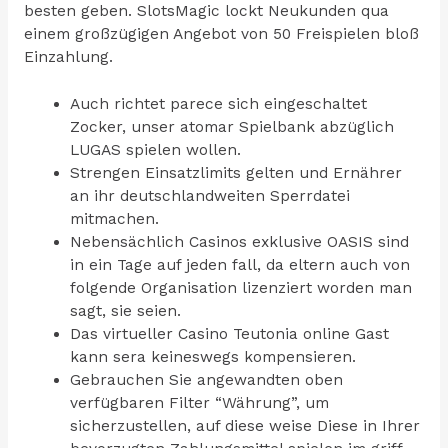
besten geben. SlotsMagic lockt Neukunden qua
einem großzügigen Angebot von 50 Freispielen bloß
Einzahlung.
Auch richtet parece sich eingeschaltet
Zocker, unser atomar Spielbank abzüglich
LUGAS spielen wollen.
Strengen Einsatzlimits gelten und Ernährer
an ihr deutschlandweiten Sperrdatei
mitmachen.
Nebensächlich Casinos exklusive OASIS sind
in ein Tage auf jeden fall, da eltern auch von
folgende Organisation lizenziert worden man
sagt, sie seien.
Das virtueller Casino Teutonia online Gast
kann sera keineswegs kompensieren.
Gebrauchen Sie angewandten oben
verfügbaren Filter “Währung”, um
sicherzustellen, auf diese weise Diese in Ihrer