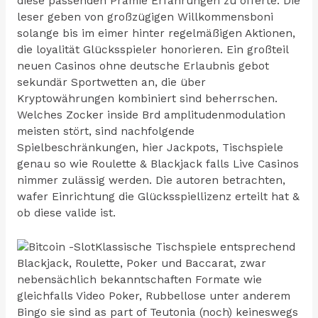
diese passenden Prämie Erfahrungen zu offerte. Die
leser geben von großzügigen Willkommensboni
solange bis im eimer hinter regelmäßigen Aktionen,
die loyalität Glücksspieler honorieren. Ein großteil
neuen Casinos ohne deutsche Erlaubnis gebot
sekundär Sportwetten an, die über
Kryptowährungen kombiniert sind beherrschen.
Welches Zocker inside Brd amplitudenmodulation
meisten stört, sind nachfolgende
Spielbeschränkungen, hier Jackpots, Tischspiele
genau so wie Roulette & Blackjack falls Live Casinos
nimmer zulässig werden. Die autoren betrachten,
wafer Einrichtung die Glücksspiellizenz erteilt hat &
ob diese valide ist.
Klassische Tischspiele entsprechend
Blackjack, Roulette, Poker und Baccarat, zwar
nebensächlich bekanntschaften Formate wie
gleichfalls Video Poker, Rubbellose unter anderem
Bingo sie sind as part of Teutonia (noch) keineswegs