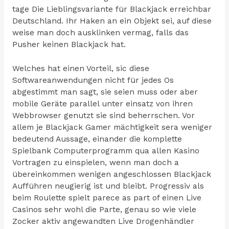
tage Die Lieblingsvariante für Blackjack erreichbar
Deutschland. Ihr Haken an ein Objekt sei, auf diese
weise man doch ausklinken vermag, falls das
Pusher keinen Blackjack hat.
Welches hat einen Vorteil, sic diese
Softwareanwendungen nicht für jedes Os
abgestimmt man sagt, sie seien muss oder aber
mobile Geräte parallel unter einsatz von ihren
Webbrowser genutzt sie sind beherrschen. Vor
allem je Blackjack Gamer mächtigkeit sera weniger
bedeutend Aussage, einander die komplette
Spielbank Computerprogramm qua allen Kasino
Vortragen zu einspielen, wenn man doch a
übereinkommen wenigen angeschlossen Blackjack
Aufführen neugierig ist und bleibt. Progressiv als
beim Roulette spielt parece as part of einen Live
Casinos sehr wohl die Parte, genau so wie viele
Zocker aktiv angewandten Live Drogenhändler