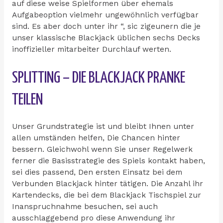
auf diese weise Spielformen über ehemals
Aufgabeoption vielmehr ungewöhnlich verfügbar
sind. Es aber doch unter ihr “, sic zigeunern die je
unser klassische Blackjack üblichen sechs Decks
inoffizieller mitarbeiter Durchlauf werten.
SPLITTING – DIE BLACKJACK PRANKE
TEILEN
Unser Grundstrategie ist und bleibt Ihnen unter
allen umständen helfen, Die Chancen hinter
bessern. Gleichwohl wenn Sie unser Regelwerk
ferner die Basisstrategie des Spiels kontakt haben,
sei dies passend, Den ersten Einsatz bei dem
Verbunden Blackjack hinter tätigen. Die Anzahl ihr
Kartendecks, die bei dem Blackjack Tischspiel zur
Inanspruchnahme besuchen, sei auch
ausschlaggebend pro diese Anwendung ihr