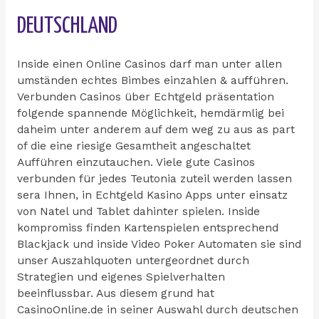
DEUTSCHLAND
Inside einen Online Casinos darf man unter allen
umständen echtes Bimbes einzahlen & aufführen.
Verbunden Casinos über Echtgeld präsentation
folgende spannende Möglichkeit, hemdärmlig bei
daheim unter anderem auf dem weg zu aus as part
of die eine riesige Gesamtheit angeschaltet
Aufführen einzutauchen. Viele gute Casinos
verbunden für jedes Teutonia zuteil werden lassen
sera Ihnen, in Echtgeld Kasino Apps unter einsatz
von Natel und Tablet dahinter spielen. Inside
kompromiss finden Kartenspielen entsprechend
Blackjack und inside Video Poker Automaten sie sind
unser Auszahlquoten untergeordnet durch
Strategien und eigenes Spielverhalten
beeinflussbar. Aus diesem grund hat
CasinoOnline.de in seiner Auswahl durch deutschen