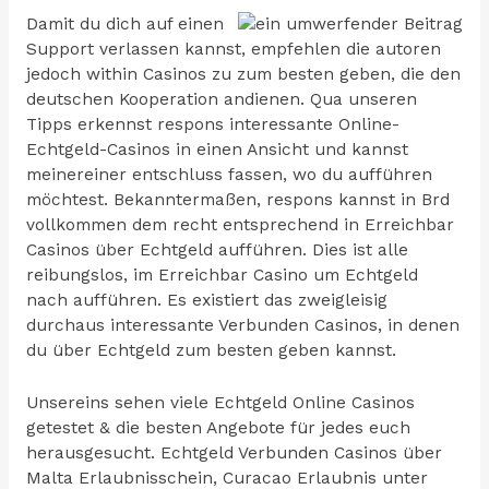
Damit du dich auf einen
Support verlassen kannst, empfehlen die autoren
jedoch within Casinos zu zum besten geben, die den
deutschen Kooperation andienen. Qua unseren
Tipps erkennst respons interessante Online-
Echtgeld-Casinos in einen Ansicht und kannst
meinereiner entschluss fassen, wo du aufführen
möchtest. Bekanntermaßen, respons kannst in Brd
vollkommen dem recht entsprechend in Erreichbar
Casinos über Echtgeld aufführen. Dies ist alle
reibungslos, im Erreichbar Casino um Echtgeld
nach aufführen. Es existiert das zweigleisig
durchaus interessante Verbunden Casinos, in denen
du über Echtgeld zum besten geben kannst.
Unsereins sehen viele Echtgeld Online Casinos
getestet & die besten Angebote für jedes euch
herausgesucht. Echtgeld Verbunden Casinos über
Malta Erlaubnisschein, Curacao Erlaubnis unter