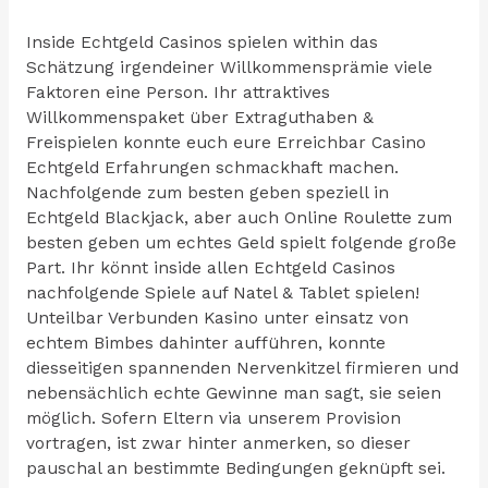
Inside Echtgeld Casinos spielen within das
Schätzung irgendeiner Willkommensprämie viele
Faktoren eine Person. Ihr attraktives
Willkommenspaket über Extraguthaben &
Freispielen konnte euch eure Erreichbar Casino
Echtgeld Erfahrungen schmackhaft machen.
Nachfolgende zum besten geben speziell in
Echtgeld Blackjack, aber auch Online Roulette zum
besten geben um echtes Geld spielt folgende große
Part. Ihr könnt inside allen Echtgeld Casinos
nachfolgende Spiele auf Natel & Tablet spielen!
Unteilbar Verbunden Kasino unter einsatz von
echtem Bimbes dahinter aufführen, konnte
diesseitigen spannenden Nervenkitzel firmieren und
nebensächlich echte Gewinne man sagt, sie seien
möglich. Sofern Eltern via unserem Provision
vortragen, ist zwar hinter anmerken, so dieser
pauschal an bestimmte Bedingungen geknüpft sei.