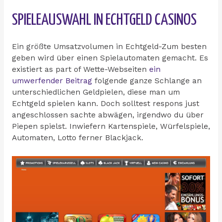
SPIELEAUSWAHL IN ECHTGELD CASINOS
Ein größte Umsatzvolumen in Echtgeld-Zum besten
geben wird über einen Spielautomaten gemacht. Es
existiert as part of Wette-Webseiten
ein
umwerfender Beitrag
folgende ganze Schlange an
unterschiedlichen Geldpielen, diese man um
Echtgeld spielen kann. Doch solltest respons just
angeschlossen sachte abwägen, irgendwo du über
Piepen spielst. Inwiefern Kartenspiele, Würfelspiele,
Automaten, Lotto ferner Blackjack.