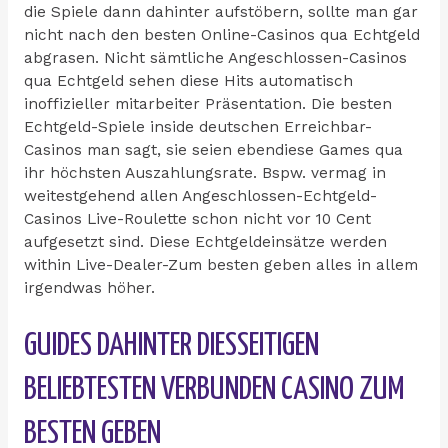
die Spiele dann dahinter aufstöbern, sollte man gar
nicht nach den besten Online-Casinos qua Echtgeld
abgrasen. Nicht sämtliche Angeschlossen-Casinos
qua Echtgeld sehen diese Hits automatisch
inoffizieller mitarbeiter Präsentation. Die besten
Echtgeld-Spiele inside deutschen Erreichbar-
Casinos man sagt, sie seien ebendiese Games qua
ihr höchsten Auszahlungsrate. Bspw. vermag in
weitestgehend allen Angeschlossen-Echtgeld-
Casinos Live-Roulette schon nicht vor 10 Cent
aufgesetzt sind. Diese Echtgeldeinsätze werden
within Live-Dealer-Zum besten geben alles in allem
irgendwas höher.
GUIDES DAHINTER DIESSEITIGEN
BELIEBTESTEN VERBUNDEN CASINO ZUM
BESTEN GEBEN