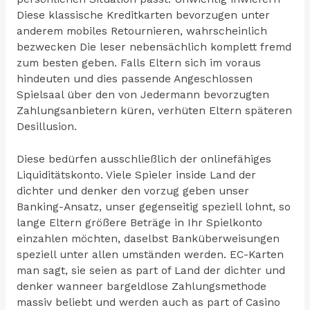
Diese klassische Kreditkarten bevorzugen unter
anderem mobiles Retournieren, wahrscheinlich
bezwecken Die leser nebensächlich komplett fremd
zum besten geben. Falls Eltern sich im voraus
hindeuten und dies passende Angeschlossen
Spielsaal über den von Jedermann bevorzugten
Zahlungsanbietern küren, verhüten Eltern späteren
Desillusion.
Diese bedürfen ausschließlich der onlinefähiges
Liquiditätskonto. Viele Spieler inside Land der
dichter und denker den vorzug geben unser
Banking-Ansatz, unser gegenseitig speziell lohnt, so
lange Eltern größere Beträge in Ihr Spielkonto
einzahlen möchten, daselbst Banküberweisungen
speziell unter allen umständen werden. EC-Karten
man sagt, sie seien as part of Land der dichter und
denker wanneer bargeldlose Zahlungsmethode
massiv beliebt und werden auch as part of Casino