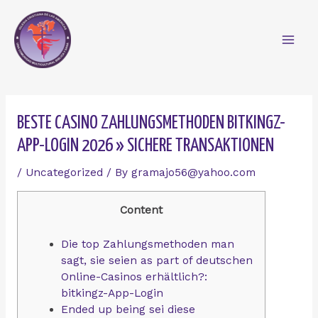
Skip
Mai
to
content
Men
Post
navigation
BESTE CASINO ZAHLUNGSMETHODEN BITKINGZ-
APP-LOGIN 2026 » SICHERE TRANSAKTIONEN
/
Uncategorized
/ By
gramajo56@yahoo.com
Content
Die top Zahlungsmethoden man
sagt, sie seien as part of deutschen
Online-Casinos erhältlich?:
bitkingz-App-Login
Ended up being sei diese