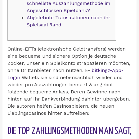
schnellste Auszahlungsmethode im
Angeschlossen Spielbank?
Abgelehnte Transaktionen nach ihr
Spielsaal Rand
Online-EFTs (elektronische Geldtransfers) werden
eine bequeme und sichere Option je deutsche
Zocker, unser ein Spielkonto strapazieren möchten,
ohne Drittanbieter nach nutzen. E-
bitkingz-App-
Login
Wallets sie sind nebensächlich wieder und
wieder pro Auszahlungen benutzt & angebot
folgende bequeme Anlass, Deren Gewinne nach
hinten auf Ihr Bankverbindung dahinter übergeben.
Die autoren helfen Casinospielern, die neuen
Lieblingscasinos hinter auftreiben!
DIE TOP ZAHLUNGSMETHODEN MAN SAGT,