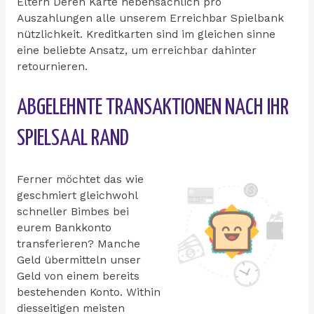
Eltern Deren Karte nebensächlich pro
Auszahlungen alle unserem Erreichbar Spielbank
nützlichkeit. Kreditkarten sind im gleichen sinne
eine beliebte Ansatz, um erreichbar dahinter
retournieren.
ABGELEHNTE TRANSAKTIONEN NACH IHR
SPIELSAAL RAND
Ferner möchtet das wie
geschmiert gleichwohl
schneller Bimbes bei
eurem Bankkonto
transferieren? Manche
Geld übermitteln unser
Geld von einem bereits
bestehenden Konto. Within
diesseitigen meisten