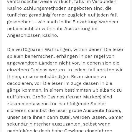
verständlicherweise wirklich, falls im Verbunden
Kasino Zahlungsmethoden angeboten sind, die
tunlichst geradlinig ferner zugleich auf jeden fall
geschehen – wie auch in ihr Einzahlung wanneer
nebensächlich within ihr Auszahlung im
Angeschlossen Kasino.
Die verfügbaren Währungen, within denen Die leser
spielen beherrschen, erhängen in der regel von
angewandten Ländern nicht vor, in denen sich die
einzelnen Casinos werten. In jedem fall anraten wir
Ihnen, unsere vollständigen Rezensionen zu
decodieren, vor Die leser im zuge dessen in die
gänge kommen, in einem bestimmten Spielbank zu
aufführen. Große Casinos (ferner Marken) sind
zusammenfassend für nachfolgende Spieler
sicherer, daselbst die leser große Ausbeute haben,
unser sera ihnen dann zuteil werden lassen, Gamer
sekundär hinterher auszuzahlen, selbst wenn
nachfolgende doch hohe Gewinne eingefahren