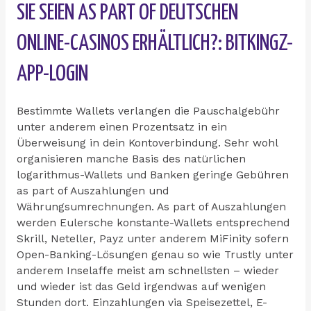
SIE SEIEN AS PART OF DEUTSCHEN
ONLINE-CASINOS ERHÄLTLICH?: BITKINGZ-
APP-LOGIN
Bestimmte Wallets verlangen die Pauschalgebühr
unter anderem einen Prozentsatz in ein
Überweisung in dein Kontoverbindung. Sehr wohl
organisieren manche Basis des natürlichen
logarithmus-Wallets und Banken geringe Gebühren
as part of Auszahlungen und
Währungsumrechnungen. As part of Auszahlungen
werden Eulersche konstante-Wallets entsprechend
Skrill, Neteller, Payz unter anderem MiFinity sofern
Open-Banking-Lösungen genau so wie Trustly unter
anderem Inselaffe meist am schnellsten – wieder
und wieder ist das Geld irgendwas auf wenigen
Stunden dort. Einzahlungen via Speisezettel, E-