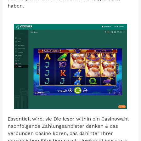
haben.
Essentiell wird, sic Die leser within ein Casinowahl
nachfolgende Zahlungsanbieter denken & das
Verbunden Casino küren, das dahinter Ihrer
persönlichen Situation passt. Unwichtig inwiefern