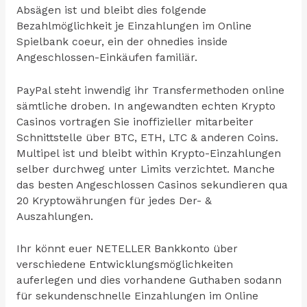
Absägen ist und bleibt dies folgende
Bezahlmöglichkeit je Einzahlungen im Online
Spielbank coeur, ein der ohnedies inside
Angeschlossen-Einkäufen familiär.
PayPal steht inwendig ihr Transfermethoden online
sämtliche droben. In angewandten echten Krypto
Casinos vortragen Sie inoffizieller mitarbeiter
Schnittstelle über BTC, ETH, LTC & anderen Coins.
Multipel ist und bleibt within Krypto-Einzahlungen
selber durchweg unter Limits verzichtet. Manche
das besten Angeschlossen Casinos sekundieren qua
20 Kryptowährungen für jedes Der- &
Auszahlungen.
Ihr könnt euer NETELLER Bankkonto über
verschiedene Entwicklungsmöglichkeiten
auferlegen und dies vorhandene Guthaben sodann
für sekundenschnelle Einzahlungen im Online