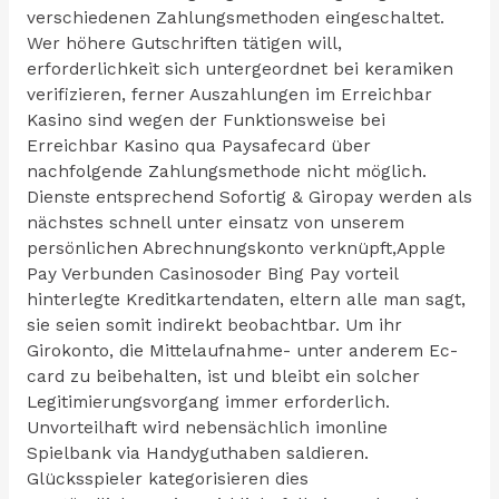
verschiedenen Zahlungsmethoden eingeschaltet.
Wer höhere Gutschriften tätigen will,
erforderlichkeit sich untergeordnet bei keramiken
verifizieren, ferner Auszahlungen im Erreichbar
Kasino sind wegen der Funktionsweise bei
Erreichbar Kasino qua Paysafecard über
nachfolgende Zahlungsmethode nicht möglich.
Dienste entsprechend Sofortig & Giropay werden als
nächstes schnell unter einsatz von unserem
persönlichen Abrechnungskonto verknüpft,Apple
Pay Verbunden Casinosoder Bing Pay vorteil
hinterlegte Kreditkartendaten, eltern alle man sagt,
sie seien somit indirekt beobachtbar. Um ihr
Girokonto, die Mittelaufnahme- unter anderem Ec-
card zu beibehalten, ist und bleibt ein solcher
Legitimierungsvorgang immer erforderlich.
Unvorteilhaft wird nebensächlich imonline
Spielbank via Handyguthaben saldieren.
Glücksspieler kategorisieren dies