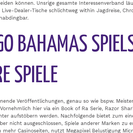
heiden können.
Unsrige gesamte Interessenverband lä
ive-Dealer-Tische schlichtweg within Jagdreise, Chr
nabdingbar.
O BAHAMAS SPIELS
E SPIELE
nnende Veröffentlichungen, genau so wie bspw. Meist
Vornehmlich hier via ein Book of Ra Serie, Razor Shar
inter aufstöbern werden. Nachfolgende bietet zum e
er nicht ausgeschlossen, Spiele anderer Marken zu erz
 mehr Casinoseiten, nutzt Megapixel Belustigung Mi