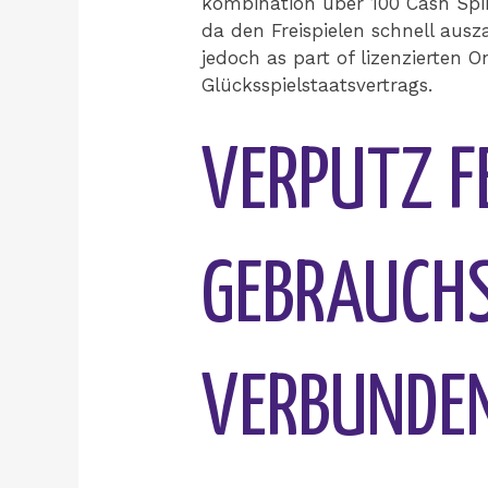
kombination über 100 Cash Spin
da den Freispielen schnell aus
jedoch as part of lizenzierten 
Glücksspielstaatsvertrags.
VERPUTZ F
GEBRAUCHS
VERBUNDEN