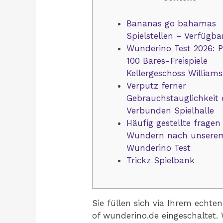
Bananas go bahamas
Spielstellen – Verfügba
Wunderino Test 2026: P
100 Bares-Freispiele
Kellergeschoss Williams
Verputz ferner
Gebrauchstauglichkeit 
Verbunden Spielhalle
Häufig gestellte fragen
Wundern nach unsere
Wunderino Test
Trickz Spielbank
Sie füllen sich via Ihrem echt
of wunderino.de eingeschaltet.