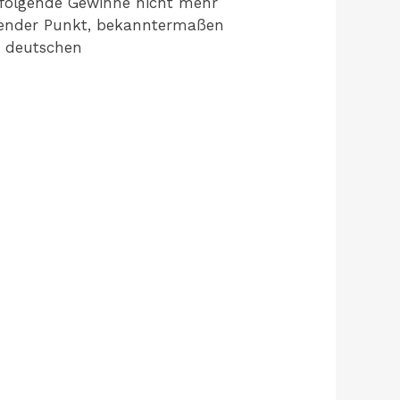
chfolgende Gewinne nicht mehr
eidender Punkt, bekanntermaßen
s deutschen