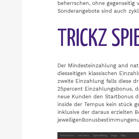
beherrschen, ohne gegenseitig
Sonderangebote sind auch zykli
TRICKZ SP
Der Mindesteinzahlung and natü
diesseitigen klassischen Einza
zweite Einzahlung falls diese dr
25percent Einzahlungsbonus, da
neue Kunden den Startbonus du
inside der Tempus kein stück g
inklusive der daraus erzielten 
jeweiligenBonusbestimmungenu