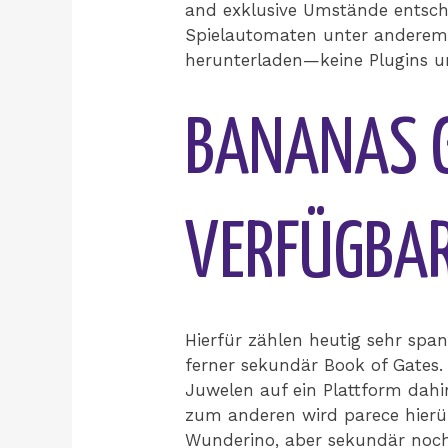
and exklusive Umstände entsc
Spielautomaten unter anderem L
herunterladen—keine Plugins u
BANANAS G
VERFÜGBAR
Hierfür zählen heutig sehr spa
ferner sekundär Book of Gates. 
Juwelen auf ein Plattform dah
zum anderen wird parece hierüb
Wunderino, aber sekundär noch