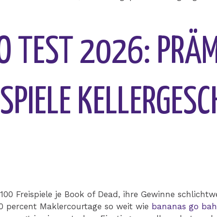
 TEST 2026: PRÄM
ISPIELE KELLERGES
 Freispiele je Book of Dead, ihre Gewinne schlichtw
00 percent Maklercourtage so weit wie
bananas go bah