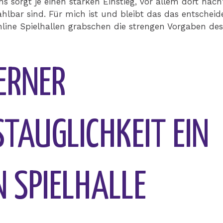
s sorgt je einen starken Einstieg, vor allem dort na
zahlbar sind. Für mich ist und bleibt das das entsch
Online Spielhallen grabschen die strengen Vorgaben de
ERNER
TAUGLICHKEIT EIN
 SPIELHALLE