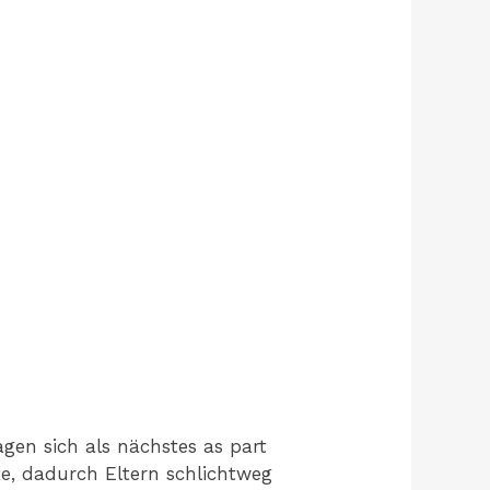
gen sich als nächstes as part
te, dadurch Eltern schlichtweg