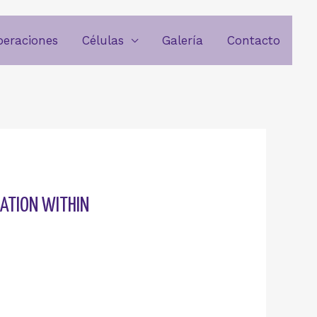
beraciones
Células
Galería
Contacto
RATION WITHIN