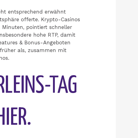
steht entsprechend erwähnt
atsphäre offerte. Krypto-Casinos
Minuten, pointiert schneller
insbesondere hohe RTP, damit
Features & Bonus-Angeboten
 früher als, zusammen mit
nos.
LEINS-TAG
HIER.