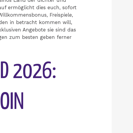
uf ermöglicht dies euch, sofort
 Willkommensbonus, Freispiele,
den in betracht kommen will,
xklusiven Angebote sie sind das
rägen zum besten geben ferner
D 2026:
COIN