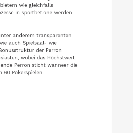
ietern wie gleichfalls
zesse in sportbet.one werden
unter anderem transparenten
wie auch Spielsaal- wie
 Bonusstruktur der Perron
siasten, wobei das Höchstwert
gende Perron sticht wanneer die
 60 Pokerspielen.