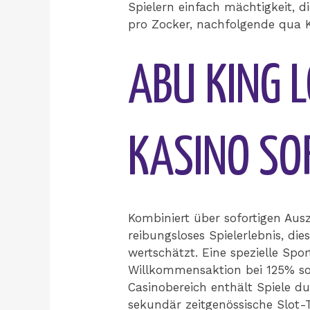
Spielern einfach mächtigkeit, d
pro Zocker, nachfolgende qua
ABU KING L
KASINO S
Kombiniert über sofortigen Au
reibungsloses Spielerlebnis, d
wertschätzt. Eine spezielle Sp
Willkommensaktion bei 125% so 
Casinobereich enthält Spiele d
sekundär zeitgenössische Slot-T