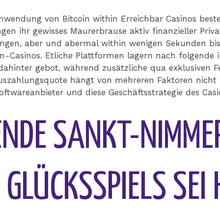
hr Anwendung von Bitcoin within Erreichbar Casinos be
gen ihr gewisses Maurerbrause aktiv finanzieller Priv
ngen, aber und abermal within wenigen Sekunden bis 
n-Casinos. Etliche Plattformen lagern nach folgende 
hinter gebot, während zusätzliche qua exklusiven 
Auszahlungsquote hängt von mehreren Faktoren nicht
oftwareanbieter und diese Geschäftsstrategie des Casi
NDE SANKT-NIMMER
 GLÜCKSSPIELS SEI 