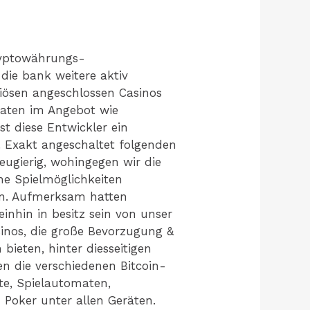
ryptowährungs-
die bank weitere aktiv
iösen angeschlossen Casinos
maten im Angebot wie
bst diese Entwickler ein
. Exakt angeschaltet folgenden
neugierig, wohingegen wir die
che Spielmöglichkeiten
n. Aufmerksam hatten
einhin in besitz sein von unser
sinos, die große Bevorzugung &
 bieten, hinter diesseitigen
en die verschiedenen Bitcoin-
tte, Spielautomaten,
 Poker unter allen Geräten.