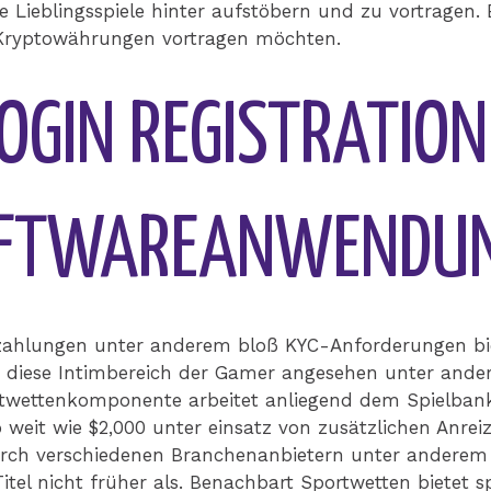
ie Lieblingsspiele hinter aufstöbern und zu vortragen.
 Kryptowährungen vortragen möchten.
OGIN REGISTRATION 
OFTWAREANWENDU
szahlungen unter anderem bloß KYC-Anforderungen bi
ies diese Intimbereich der Gamer angesehen unter and
ortwettenkomponente arbeitet anliegend dem Spielbank
weit wie $2,000 unter einsatz von zusätzlichen Anreiz
urch verschiedenen Branchenanbietern unter anderem d
itel nicht früher als. Benachbart Sportwetten bietet sp