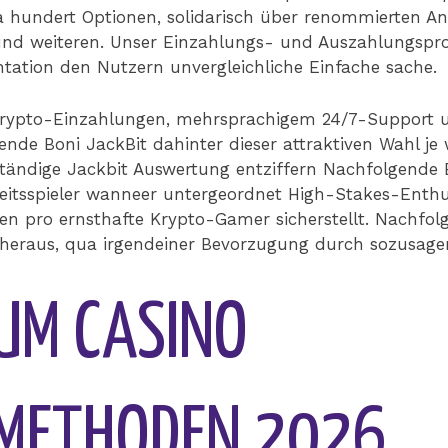
via hundert Optionen, solidarisch über renommierten Anb
und weiteren. Unser Einzahlungs- und Auszahlungspro
tation den Nutzern unvergleichliche Einfache sache.
 Krypto-Einzahlungen, mehrsprachigem 24/7-Support 
nde Boni JackBit dahinter dieser attraktiven Wahl je 
lständige Jackbit Auswertung entziffern Nachfolgende
heitsspieler wanneer untergeordnet High-Stakes-Enthu
en pro ernsthafte Krypto-Gamer sicherstellt. Nachfol
 heraus, qua irgendeiner Bevorzugung durch sozusagen
UM CASINO
METHODEN 2026