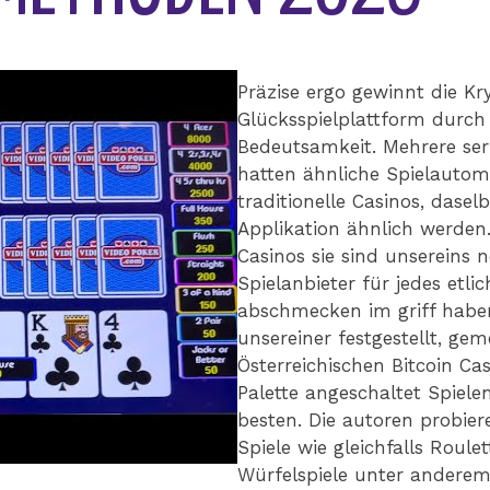
Präzise ergo gewinnt die K
Glücksspielplattform durch 
Bedeutsamkeit. Mehrere ser
hatten ähnliche Spielauto
traditionelle Casinos, dasel
Applikation ähnlich werden
Casinos sie sind unsereins 
Spielanbieter für jedes etli
abschmecken im griff habe
unsereiner festgestellt, gem
Österreichischen Bitcoin Ca
Palette angeschaltet Spielen
besten. Die autoren probier
Spiele wie gleichfalls Roule
Würfelspiele unter anderem