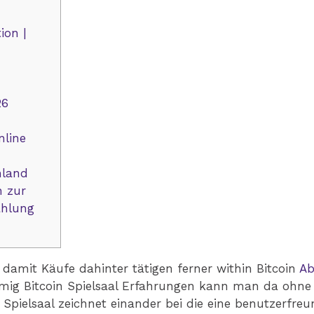
ion |
26
nline
hland
n zur
ahlung
 damit Käufe dahinter tätigen ferner within Bitcoin
Ab
ärmig Bitcoin Spielsaal Erfahrungen kann man da ohne
 Spielsaal zeichnet einander bei die eine benutzerfreun