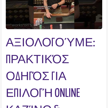
ΑΞΙΟΛΟΓΟΎΜΕ:
ΠΡΑΚΤΙΚΌΣ
ΟΔΗΓΌΣ ΓΙΑ
ΕΠΙΛΟΓΉ ONLINE