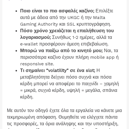
Ποιο είναι το πιο ασφαλές καζίνο;
Επιλέξτε
αυτά με άδεια από την UKGC ή την Malta
Gaming Authority και SSL κρυπτογράφηση.
Πόσο χρόνο χρειάζεται η επαλήθευση του
λογαριασμού;
Συνήθως 1‑2 ημέρες, αλλά τα
e‑wallet προσφέρουν άμεση επιβεβαίωση.
Μπορώ να παίξω από το κινητό μου;
Ναι, τα
περισσότερα καζίνο έχουν πλήρη mobile app ή
responsive site.
Τι σημαίνει “volatility” σε ένα slot;
Η
μεταβλητότητα δείχνει πόσο συχνά και πόσα
κέρδη μπορεί να αποφέρει το παιχνίδι – χαμηλή
= μικρά, συχνά κέρδη, υψηλή = μεγάλα, σπάνια
κέρδη.
Με αυτόν τον οδηγό έχετε όλα τα εργαλεία να κάνετε μια
τεκμηριωμένη απόφαση. Θυμηθείτε να ελέγχετε πάντα
τις προσφορές, τα όρια ανάληψης και την υποστήριξη,