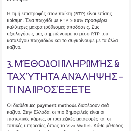
Η τιμή επιστροφής στον παίκτη (RTP) είναι επίσης
κρίσιμη. Ένα παιχνίδι με RTP ≥ 96% προσφέρει
καλύτερες μακροπρόθεσμες αποδόσεις. Στις
αξιολογήσεις μας σημειώνουμε το μέσο RTP του
καταλόγου παιχνιδιών και το συγκρίνουμε με τα άλλα
καζίνο.
3. ΜΈΘΟΔΟΙ ΠΛΗΡΩΜΉΣ &
ΤΑΧΎΤΗΤΑ ΑΝΆΛΗΨΗΣ –
ΤΙ ΝΑ ΠΡΟΣΈΞΕΤΕ
Οι διαθέσιμες
payment methods
διαφέρουν ανά
καζίνο. Στην Ελλάδα, οι πιο δημοφιλείς είναι οι
πιστωτικές κάρτες, οι τραπεζικές μεταφορές και οι
τοπικές υπηρεσίες όπως το Viva Wallet. Κάθε μέθοδος