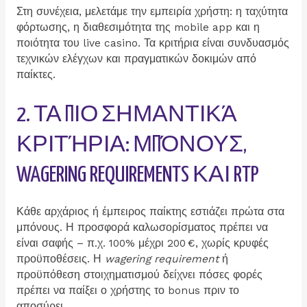
Στη συνέχεια, μελετάμε την εμπειρία χρήστη: η ταχύτητα
φόρτωσης, η διαθεσιμότητα της mobile app και η
ποιότητα του live casino. Τα κριτήρια είναι συνδυασμός
τεχνικών ελέγχων και πραγματικών δοκιμών από
παίκτες.
2. ΤΑ ΠΙΟ ΣΗΜΑΝΤΙΚΆ
ΚΡΙΤΉΡΙΑ: ΜΠΌΝΟΥΣ,
WAGERING REQUIREMENTS ΚΑΙ RTP
Κάθε αρχάριος ή έμπειρος παίκτης εστιάζει πρώτα στα
μπόνους. Η προσφορά καλωσορίσματος πρέπει να
είναι σαφής – π.χ. 100% μέχρι 200 €, χωρίς κρυφές
προϋποθέσεις. Η
wagering requirement
ή
προϋπόθεση στοιχηματισμού δείχνει πόσες φορές
πρέπει να παίξει ο χρήστης το bonus πριν το
αποσύρει.