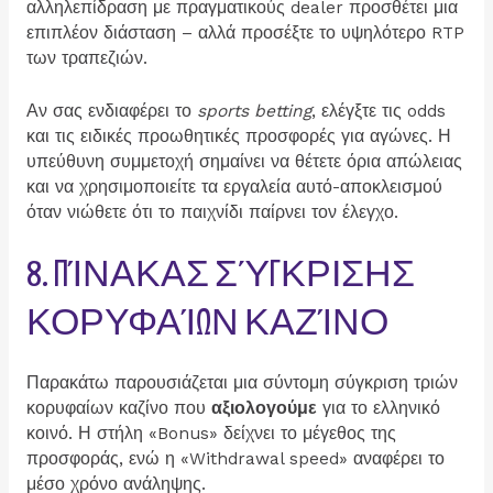
αλληλεπίδραση με πραγματικούς dealer προσθέτει μια
επιπλέον διάσταση – αλλά προσέξτε το υψηλότερο RTP
των τραπεζιών.
Αν σας ενδιαφέρει το
sports betting
, ελέγξτε τις odds
και τις ειδικές προωθητικές προσφορές για αγώνες. Η
υπεύθυνη συμμετοχή σημαίνει να θέτετε όρια απώλειας
και να χρησιμοποιείτε τα εργαλεία αυτό-αποκλεισμού
όταν νιώθετε ότι το παιχνίδι παίρνει τον έλεγχο.
8. ΠΊΝΑΚΑΣ ΣΎΓΚΡΙΣΗΣ
ΚΟΡΥΦΑΊΩΝ ΚΑΖΊΝΟ
Παρακάτω παρουσιάζεται μια σύντομη σύγκριση τριών
κορυφαίων καζίνο που
αξιολογούμε
για το ελληνικό
κοινό. Η στήλη «Bonus» δείχνει το μέγεθος της
προσφοράς, ενώ η «Withdrawal speed» αναφέρει το
μέσο χρόνο ανάληψης.