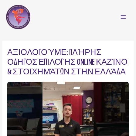
Skip
Mai
to
content
Men
ΑΞΙΟΛΟΓΟΎΜΕ: ΠΛΉΡΗΣ
ΟΔΗΓΌΣ ΕΠΙΛΟΓΉΣ ONLINE ΚΑΖΊΝΟ
& ΣΤΟΙΧΗΜΆΤΩΝ ΣΤΗΝ ΕΛΛΆΔΑ