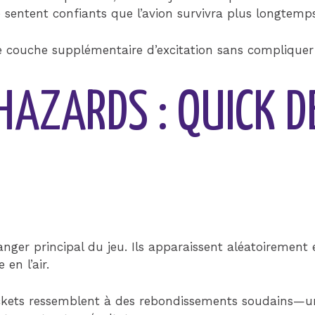
e sentent confiants que l’avion survivra plus longtemp
ne couche supplémentaire d’excitation sans compliquer
HAZARDS : QUICK D
anger principal du jeu. Ils apparaissent aléatoiremen
 en l’air.
rockets ressemblent à des rebondissements soudains—