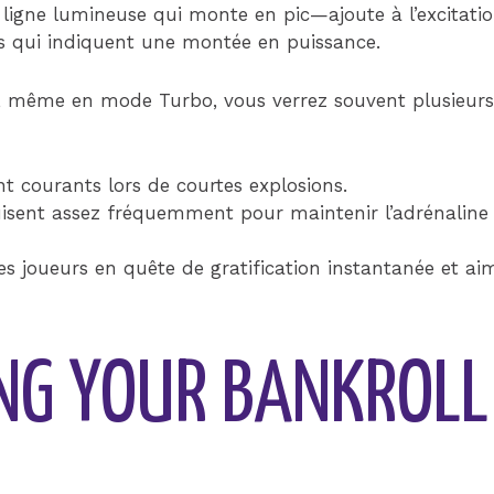
ligne lumineuse qui monte en pic—ajoute à l’excitation
s qui indiquent une montée en puissance.
ble, même en mode Turbo, vous verrez souvent plusieurs
nt courants lors de courtes explosions.
uisent assez fréquemment pour maintenir l’adrénaline
es joueurs en quête de gratification instantanée et aim
NG YOUR BANKROLL