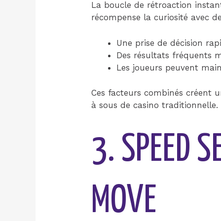
La boucle de rétroaction insta
récompense la curiosité avec de
Une prise de décision rapi
Des résultats fréquents m
Les joueurs peuvent maint
Ces facteurs combinés créent u
à sous de casino traditionnelle.
3. SPEED S
MOVE