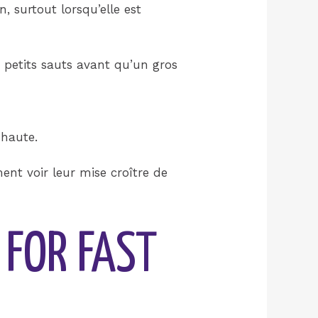
, surtout lorsqu’elle est
 petits sauts avant qu’un gros
 haute.
ent voir leur mise croître de
 FOR FAST