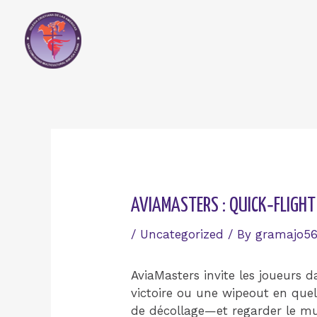
Skip
to
content
Post
navigation
AVIAMASTERS : QUICK‑FLIGHT
/
Uncategorized
/ By
gramajo5
AviaMasters invite les joueurs 
victoire ou une wipeout en quel
de décollage—et regarder le mul