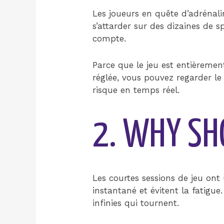
Les joueurs en quête d’adrénali
s’attarder sur des dizaines de 
compte.
Parce que le jeu est entièrement
réglée, vous pouvez regarder le
risque en temps réel.
2. WHY SH
Les courtes sessions de jeu ont
instantané et évitent la fatig
infinies qui tournent.