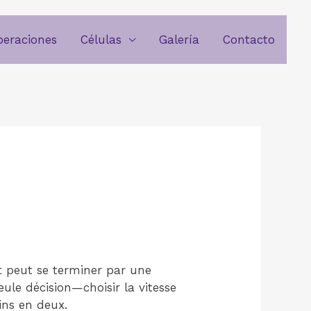
beraciones
Células
Galería
Contacto
t peut se terminer par une
ule décision—choisir la vitesse
ins en deux.