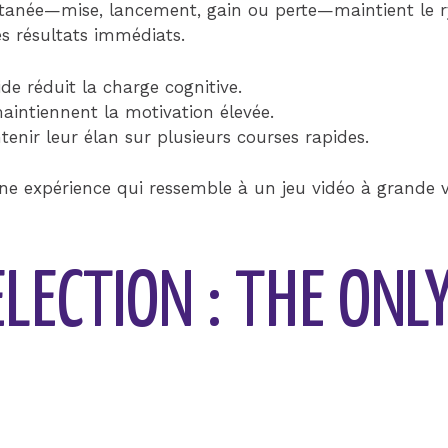
ntanée—mise, lancement, gain ou perte—maintient le 
s résultats immédiats.
de réduit la charge cognitive.
aintiennent la motivation élevée.
enir leur élan sur plusieurs courses rapides.
ne expérience qui ressemble à un jeu vidéo à grande 
ELECTION : THE ONL