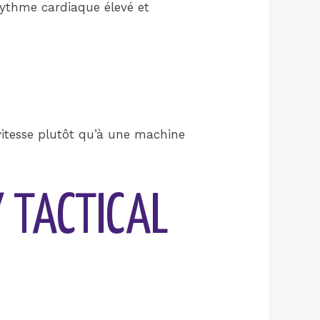
rythme cardiaque élevé et
vitesse plutôt qu’à une machine
Y TACTICAL